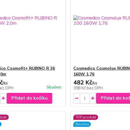
ico Cosmofit+ RUBINO R 36
Cosmedico Cosmolux RUBIN
,0m
160W 1,76
č
482 Kč
/
ks
/
ks
Skladem
ez DPH
398 Kč
bez DPH
Přidat do košíku
Přidat do ko
dukt
TOP produkt
Novinka