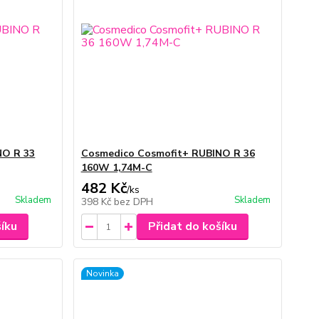
NO R 33
Cosmedico Cosmofit+ RUBINO R 36
160W 1,74M-C
482 Kč
/
ks
Skladem
Skladem
398 Kč
bez DPH
šíku
Přidat do košíku
Novinka