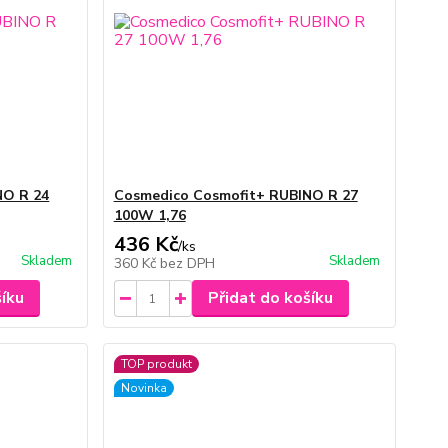
NO R 24
Cosmedico Cosmofit+ RUBINO R 27
100W 1,76
436 Kč
/
ks
Skladem
Skladem
360 Kč
bez DPH
šíku
Přidat do košíku
TOP produkt
Novinka