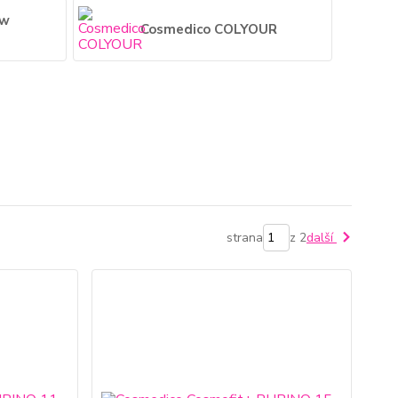
ew
Cosmedico COLYOUR
strana
z 2
další