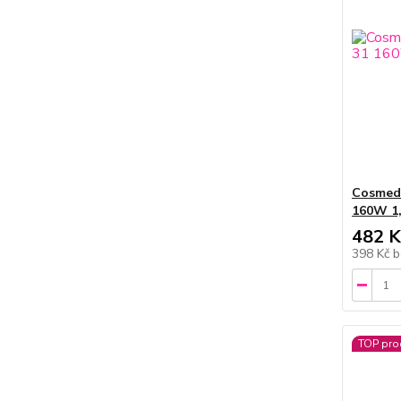
Cosmed
160W 1
482 K
398 Kč
b
TOP pro