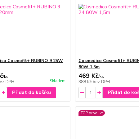
ico Cosmofit+ RUBINO 9 25W
Cosmedico Cosmofit+ RUBI
80W 1,5m
č
469 Kč
/
ks
/
ks
Skladem
ez DPH
388 Kč
bez DPH
Přidat do košíku
Přidat do ko
TOP produkt