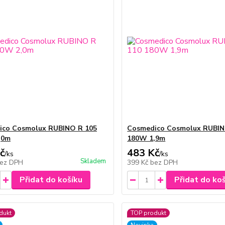
ico Cosmolux RUBINO R 105
Cosmedico Cosmolux RUBIN
,0m
180W 1,9m
č
483 Kč
/
ks
/
ks
Skladem
ez DPH
399 Kč
bez DPH
Přidat do košíku
Přidat do ko
dukt
TOP produkt