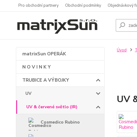
Pro obchodní partnery
Obchodní podmínky
Objednávkový f
Úvod
matrixSun OPERÁK
N O V I N K Y
TRUBICE A VÝBOJKY
UV
UV &
UV & červené světlo (IR)
Cosmedico Rubino