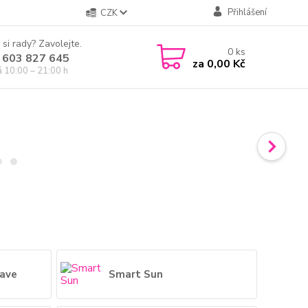
Přihlášení
CZK
 si rady? Zavolejte.
0
ks
 603 827 645
za
0,00 Kč
á 10:00 – 21:00 h
ave
Smart Sun