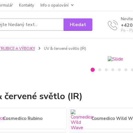
ormulář
Kontakty
Info o opalování
Nevíte
Hledat
+420
Po – P
TRUBICE A VÝBOJKY
UV & červené světlo (IR)
 červené světlo (IR)
Cosmedico Rubino
Cosmedico Wild W