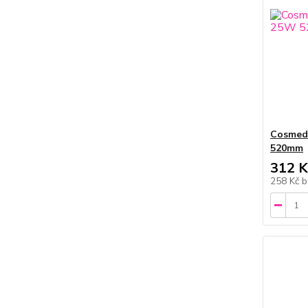
Cosmed
520mm
312 K
258 Kč
b