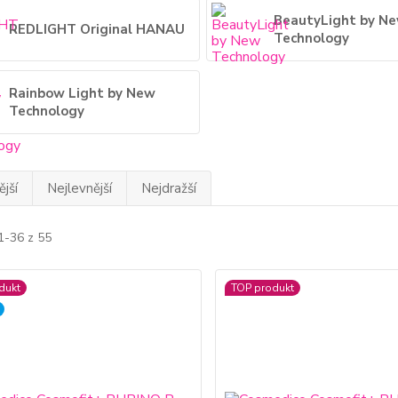
BeautyLight by N
REDLIGHT Original HANAU
Technology
Rainbow Light by New
Technology
jší
Nejlevnější
Nejdražší
1-36 z 55
dukt
TOP produkt