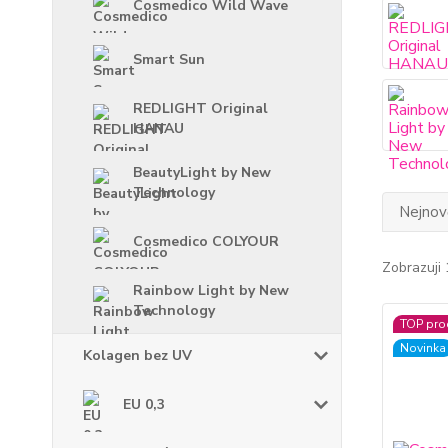
Cosmedico Wild Wave
Smart Sun
REDLIGHT Original
HANAU
BeautyLight by New
Technology
Nejnově
Cosmedico COLYOUR
Zobrazuji 
Rainbow Light by New
Technology
TOP pro
Novinka
Kolagen bez UV
EU 0,3