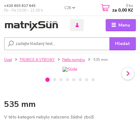
0
ks
+420 603 827 645
CZK
za
0,00 Kč
Po – Pá 10:00 – 21:00 h
Menu
Hledat
Úvod
TRUBICE A VÝBOJKY
Podle rozměru
535 mm
535 mm
V této kategorii nebylo nalezeno žádné zboží.