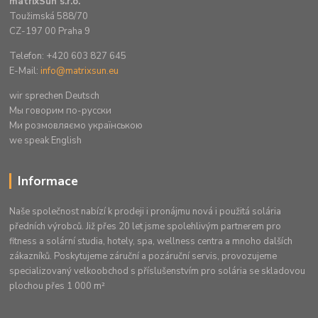
matrixSun s.r.o.
Toužimská 588/70
CZ-197 00 Praha 9
Telefon: +420 603 827 645
E-Mail:
info@matrixsun.eu
wir sprechen Deutsch
Mы говорим по-русски
Ми розмовляємо українською
we speak English
Informace
Naše společnost nabízí k prodeji i pronájmu nová i použitá solária
předních výrobců. Již přes 20 let jsme spolehlivým partnerem pro
fitness a solární studia, hotely, spa, wellness centra a mnoho dalších
zákazníků. Poskytujeme záruční a pozáruční servis, provozujeme
specializovaný velkoobchod s příslušenstvím pro solária se skladovou
plochou přes 1 000 m²