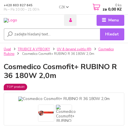
0
ks
+420 603 827 645
CZK
za
0,00 Kč
Po – Pá 10:00 – 21:00 h
Menu
Hledat
Úvod
TRUBICE A VÝBOJKY
UV & červené světlo (IR)
Cosmedico
Rubino
Cosmedico Cosmofit+ RUBINO R 36 180W 2,0m
Cosmedico Cosmofit+ RUBINO R
36 180W 2,0m
TOP produkt