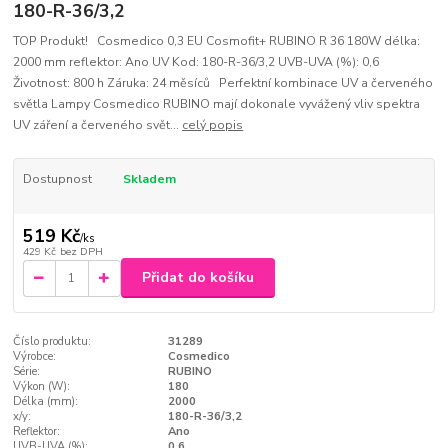
180-R-36/3,2
TOP Produkt! Cosmedico 0,3 EU Cosmofit+ RUBINO R 36 180W délka:
2000 mm reflektor: Ano UV Kod: 180-R-36/3,2 UVB-UVA (%): 0,6
Životnost: 800 h Záruka: 24 měsíců Perfektní kombinace UV a červeného
světla Lampy Cosmedico RUBINO mají dokonale vyvážený vliv spektra
UV záření a červeného svět...
celý popis
Dostupnost
Skladem
519 Kč
/
ks
429 Kč
bez DPH
Přidat do košíku
Číslo produktu:
31289
Výrobce:
Cosmedico
Série:
RUBINO
Výkon (W):
180
Délka (mm):
2000
x/y:
180-R-36/3,2
Reflektor:
Ano
UVB-UVA (%):
0,6