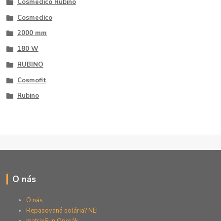
Cosmedico Rubino
Cosmedico
2000 mm
180 W
RUBINO
Cosmofit
Rubino
O nás
O nás
Repasovaná solária? NE!
matrixSun Operák