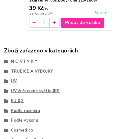
Startér Philips BodyTone 120-180W
39 Kč
/
ks
Skladem
32 Kč
bez DPH
Přidat do košíku
Zboží zařazeno v kategoriích
N O V I N K Y
TRUBICE A VÝBOJKY
UV
UV & červené světlo (IR)
EU 0,3
Podle rozměru
Podle výkonu
Cosmedico