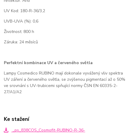
reflektor: Ano
UV Kod: 180-R-36/3,2
UVB-UVA (%): 0,6
Životnost: 800 h
Záruka: 24 měsíců
Perfektní kombinace UV a červeného světla
Lampy Cosmedico RUBINO mají dokonale vyvážený vliv spektra
UV záření a červeného světla, se zvýšenou pigmentací až o 50%
ve srovnání s UV-trubicemi spňující normy ČSN EN 60335-2-
27/A1/A2
Ke stažení
_ps_838COS_Cosmofit-RUBINO-R-36-