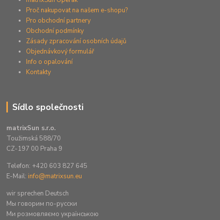
Proč nakupovat na našem e-shopu?
Pro obchodní partnery
Obchodní podmínky
Zásady zpracování osobních údajů
Objednávkový formulář
Info o opalování
Kontakty
Sídlo společnosti
matrixSun s.r.o.
Toužimská 588/70
CZ-197 00 Praha 9
Telefon: +420 603 827 645
E-Mail:
info@matrixsun.eu
wir sprechen Deutsch
Mы говорим по-русски
Ми розмовляємо українською