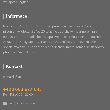
we speak English
Informace
Naše společnost nabízí k prodeji i pronájmu nová i použitá solária
předních výrobců. Již přes 20 let jsme spolehlivým partnerem pro
fitness a solární studia, hotely, spa, wellness centra a mnoho dalších
zákazníků. Poskytujeme záruční a pozáruční servis, provozujeme
specializovaný velkoobchod s příslušenstvím pro solária se skladovou
plochou přes 1 000 m²
Kontakt
e-matrixSun
+420 603 827 645
Po – Pá 10:00 – 21:00 h
info@matrixsun.eu