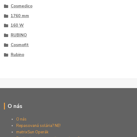
Cosmedico
1760 mm
160 W
RUBINO
Cosmofit
Rubino
O nás
O nás
Repasovaná solária? NE!
matrixSun Operák