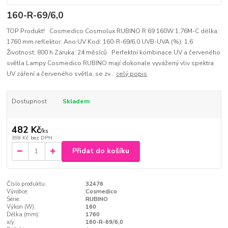
160-R-69/6,0
TOP Produkt! Cosmedico Cosmolux RUBINO R 69 160W 1,76M-C délka:
1760 mm reflektor: Ano UV Kod: 160-R-69/6,0 UVB-UVA (%): 1,6
Životnost: 800 h Záruka: 24 měsíců Perfektní kombinace UV a červeného
světla Lampy Cosmedico RUBINO mají dokonale vyvážený vliv spektra
UV záření a červeného světla, se zv...
celý popis
Dostupnost
Skladem
482 Kč
/
ks
398 Kč
bez DPH
Přidat do košíku
Číslo produktu:
32476
Výrobce:
Cosmedico
Série:
RUBINO
Výkon (W):
160
Délka (mm):
1760
x/y:
160-R-69/6,0