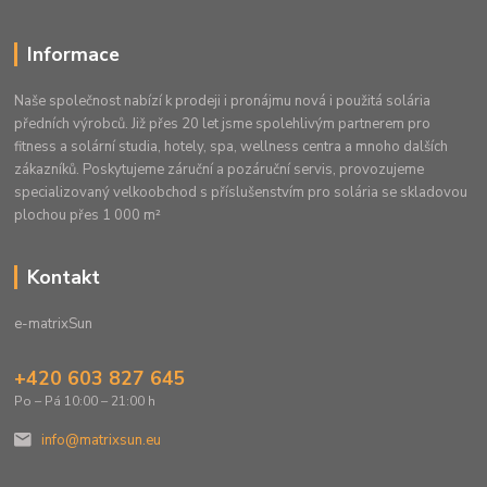
Informace
Naše společnost nabízí k prodeji i pronájmu nová i použitá solária
předních výrobců. Již přes 20 let jsme spolehlivým partnerem pro
fitness a solární studia, hotely, spa, wellness centra a mnoho dalších
zákazníků. Poskytujeme záruční a pozáruční servis, provozujeme
specializovaný velkoobchod s příslušenstvím pro solária se skladovou
plochou přes 1 000 m²
Kontakt
e-matrixSun
+420 603 827 645
Po – Pá 10:00 – 21:00 h
info@matrixsun.eu