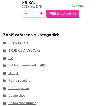
39 Kč
/
ks
Skladem
32 Kč
bez DPH
Přidat do košíku
Zboží zařazeno v kategoriích
N O V I N K Y
TRUBICE A VÝBOJKY
UV
UV & červené světlo (IR)
EU 0,3
Podle rozměru
Podle výkonu
Cosmedico
Cosmedico Rubino