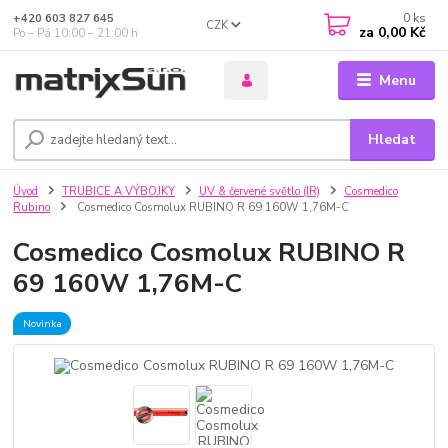
0
ks
+420 603 827 645
CZK
za
0,00 Kč
Po – Pá 10:00 – 21:00 h
Menu
Hledat
Úvod
TRUBICE A VÝBOJKY
UV & červené světlo (IR)
Cosmedico
Rubino
Cosmedico Cosmolux RUBINO R 69 160W 1,76M-C
Cosmedico Cosmolux RUBINO R
69 160W 1,76M-C
Novinka