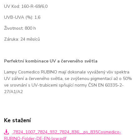
UV Kod: 160-R-69/6,0
UVB-UVA (%): 1,6
Životnost: 800 h
Záruka: 24 měsíců
Perfektní kombinace UV a červeného světla
Lampy Cosmedico RUBINO mají dokonale vyvážený vliv spektra
UV záření a červeného světla, se zvýšenou pigmentací až o 50%
ve srovnání s UV-trubicemi spňující normy ČSN EN 60335-2-
27/A1/A2
Ke stažení
7824_1007_7824_932_7824_836__ps_835Cosmedico-
RUBINO-Folder-DE-EN-low.pdf