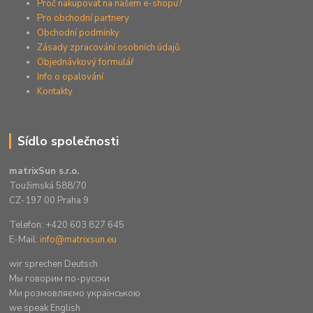
Proč nakupovat na našem e-shopu?
Pro obchodní partnery
Obchodní podmínky
Zásady zpracování osobních údajů
Objednávkový formulář
Info o opalování
Kontakty
Sídlo společnosti
matrixSun s.r.o.
Toužimská 588/70
CZ-197 00 Praha 9
Telefon: +420 603 827 645
E-Mail:
info@matrixsun.eu
wir sprechen Deutsch
Mы говорим по-русски
Ми розмовляємо українською
we speak English