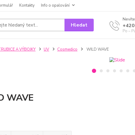
ormulář
Kontakty
Info o opalování
Nevíte
Hledat
+420
Po – P
TRUBICE A VÝBOJKY
UV
Cosmedico
WILD WAVE
D WAVE