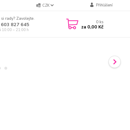
Přihlášení
CZK
 si rady? Zavolejte.
0
ks
 603 827 645
za
0,00 Kč
á 10:00 – 21:00 h