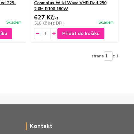
ed 225-
Cosmolux Wild Wave VHR Red 250
2.0M R106 180W
627 Kč
/
ks
Skladem
Skladem
518 Kč
bez DPH
šíku
Přidat do košíku
strana
z 1
Kontakt