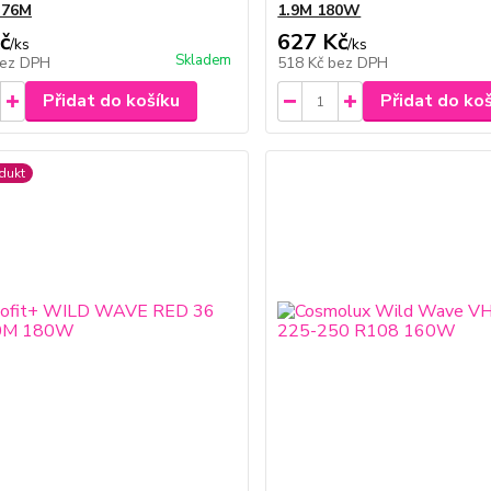
.76M
1.9M 180W
č
627 Kč
/
ks
/
ks
Skladem
ez DPH
518 Kč
bez DPH
Přidat do košíku
Přidat do ko
dukt