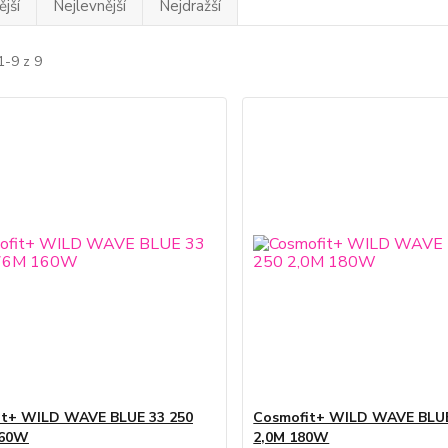
jší
Nejlevnější
Nejdražší
1-9 z 9
it+ WILD WAVE BLUE 33 250
Cosmofit+ WILD WAVE BLUE
160W
2,0M 180W