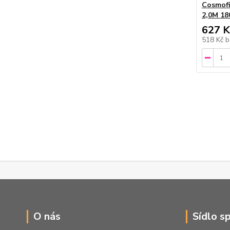
Cosmof
2,0M 1
627 K
518 Kč
b
O nás
Sídlo s