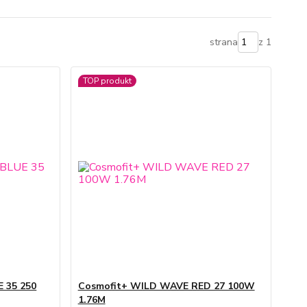
strana
z 1
TOP produkt
 35 250
Cosmofit+ WILD WAVE RED 27 100W
1.76M