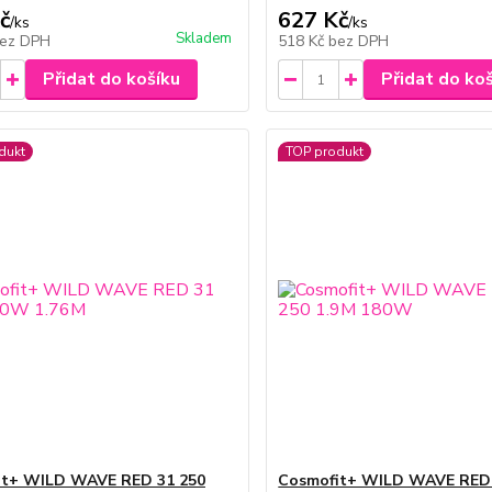
č
627 Kč
/
ks
/
ks
Skladem
ez DPH
518 Kč
bez DPH
Přidat do košíku
Přidat do ko
dukt
TOP produkt
it+ WILD WAVE RED 31 250
Cosmofit+ WILD WAVE RED 