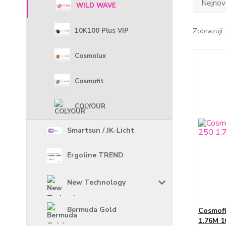
Nejnově
WILD WAVE
10K100 Plus VIP
Zobrazuji 
Cosmolux
Cosmofit
COLYOUR
Smartsun / JK-Licht
Ergoline TREND
New Technology
Bermuda Gold
Cosmof
1.76M 