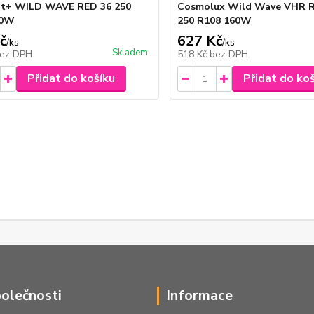
it+ WILD WAVE RED 36 250
Cosmolux Wild Wave VHR R
80W
250 R108 160W
č
627 Kč
/
ks
/
ks
Skladem
ez DPH
518 Kč
bez DPH
Přidat do košíku
Přidat do ko
polečnosti
Informace