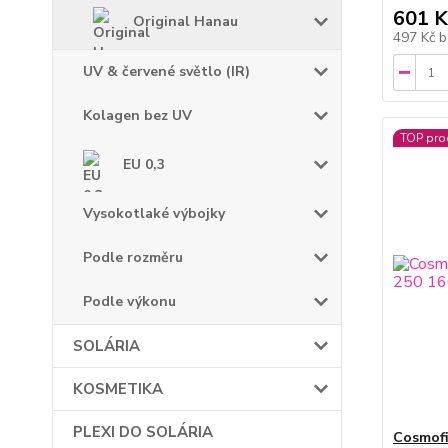
601 K
Original Hanau
497 Kč
b
UV & červené světlo (IR)
Kolagen bez UV
TOP pro
EU 0,3
Vysokotlaké výbojky
Podle rozměru
Podle výkonu
SOLÁRIA
KOSMETIKA
PLEXI DO SOLÁRIA
Cosmof