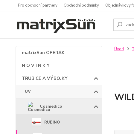
Pro obchodní partnery
Obchodní podmínky
Objednávkový f
Úvod
matrixSun OPERÁK
N O V I N K Y
TRUBICE A VÝBOJKY
UV
WIL
Cosmedico
RUBINO