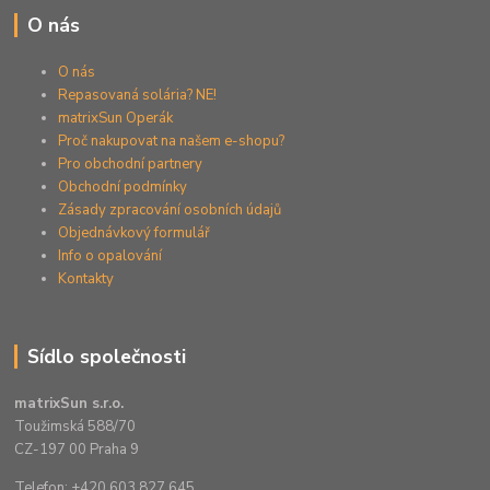
O nás
O nás
Repasovaná solária? NE!
matrixSun Operák
Proč nakupovat na našem e-shopu?
Pro obchodní partnery
Obchodní podmínky
Zásady zpracování osobních údajů
Objednávkový formulář
Info o opalování
Kontakty
Sídlo společnosti
matrixSun s.r.o.
Toužimská 588/70
CZ-197 00 Praha 9
Telefon: +420 603 827 645