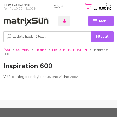
0
ks
+420 603 827 645
CZK
za
0,00 Kč
Po – Pá 10:00 – 21:00 h
Menu
Hledat
Úvod
SOLÁRIA
Ergoline
ERGOLINE INSPIRATION
Inspiration
600
Inspiration 600
V této kategorii nebylo nalezeno žádné zboží.