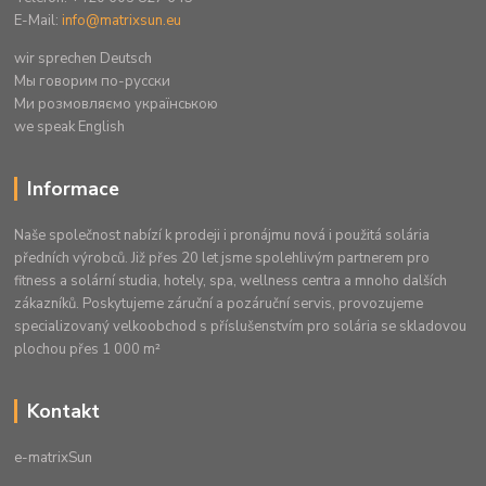
E-Mail:
info@matrixsun.eu
wir sprechen Deutsch
Mы говорим по-русски
Ми розмовляємо українською
we speak English
Informace
Naše společnost nabízí k prodeji i pronájmu nová i použitá solária
předních výrobců. Již přes 20 let jsme spolehlivým partnerem pro
fitness a solární studia, hotely, spa, wellness centra a mnoho dalších
zákazníků. Poskytujeme záruční a pozáruční servis, provozujeme
specializovaný velkoobchod s příslušenstvím pro solária se skladovou
plochou přes 1 000 m²
Kontakt
e-matrixSun