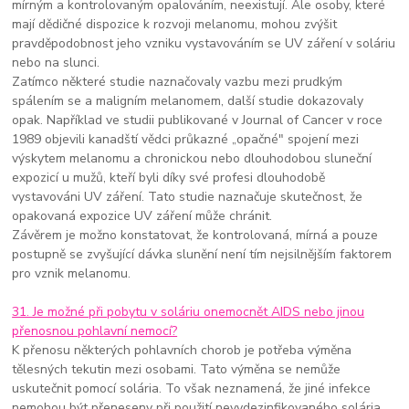
mírným a kontrolovaným opalováním, neexistují. Ale osoby, které
mají dědičné dispozice k rozvoji melanomu, mohou zvýšit
pravděpodobnost jeho vzniku vystavováním se UV záření v soláriu
nebo na slunci.
Zatímco některé studie naznačovaly vazbu mezi prudkým
spálením se a maligním melanomem, další studie dokazovaly
opak. Například ve studii publikované v Journal of Cancer v roce
1989 objevili kanadští vědci průkazné „opačné" spojení mezi
výskytem melanomu a chronickou nebo dlouhodobou sluneční
expozicí u mužů, kteří byli díky své profesi dlouhodobě
vystavováni UV záření. Tato studie naznačuje skutečnost, že
opakovaná expozice UV záření může chránit.
Závěrem je možno konstatovat, že kontrolovaná, mírná a pouze
postupně se zvyšující dávka slunění není tím nejsilnějším faktorem
pro vznik melanomu.
31. Je možné při pobytu v soláriu onemocnět AIDS nebo jinou
přenosnou pohlavní nemocí?
K přenosu některých pohlavních chorob je potřeba výměna
tělesných tekutin mezi osobami. Tato výměna se nemůže
uskutečnit pomocí solária. To však neznamená, že jiné infekce
nemohou být přeneseny při použití nevydezinfikovaného solária