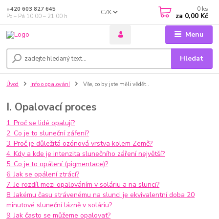
0
ks
+420 603 827 645
CZK
za
0,00 Kč
Po – Pá 10:00 – 21:00 h
Menu
Hledat
Úvod
Info o opalování
Vše, co by jste měli vědět..
I. Opalovací proces
1. Proč se lidé opalují?
2. Co je to sluneční záření?
3. Proč je důležitá ozónová vrstva kolem Země?
4. Kdy a kde je intenzita slunečního záření největší?
5. Co je to opálení (pigmentace)?
6. Jak se opálení ztrácí?
7. Je rozdíl mezi opalováním v soláriu a na slunci?
8. Jakému času strávenému na slunci je ekvivalentní doba 20
minutové sluneční lázně v soláriu?
9. Jak často se můžeme opalovat?