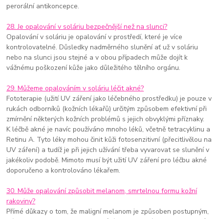
perorální antikoncepce.
28. Je opalování v soláriu bezpečnější než na slunci?
Opalování v soláriu je opalování v prostředí, které je více
kontrolovatelné. Důsledky nadměrného slunění ať už v soláriu
nebo na slunci jsou stejné a v obou případech může dojít k
vážnému poškození kůže jako důležitého tělního orgánu.
29. Můžeme opalováním v soláriu léčit akné?
Fototerapie (užití UV záření jako léčebného prostředku) je pouze v
rukách odborníků (kožních lékařů) určitým způsobem efektivní při
zmírnění některých kožních problémů s jejich obvyklými příznaky.
K léčbě akné je navíc používáno mnoho léků, včetně tetracyklinu a
Retinu A. Tyto léky mohou činit kůži fotosenzitivní (přecitlivělou na
UV záření) a tudíž je při jejich užívání třeba vyvarovat se slunění v
jakékoliv podobě. Mimoto musí být užití UV záření pro léčbu akné
doporučeno a kontrolováno lékařem.
30. Může opalování způsobit melanom, smrtelnou formu kožní
rakoviny?
Přímé důkazy o tom, že maligní melanom je způsoben postupným,