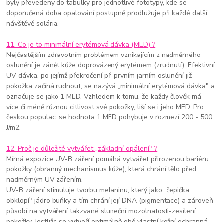
byly převedeny do tabulky pro jednotlivé fototypy, kde se
doporučená doba opalování postupně prodlužuje při každé další
návštěvě solária.
11. Co je to minimální erytémová dávka (MED) ?
Nejčastějším zdravotním problémem vznikajícím z nadměrného
oslunění je zánět kůže doprovázený erytémem (zrudnutí). Efektivní
UV dávka, po jejímž překročení při prvním jarním oslunění již
pokožka začíná rudnout, se nazývá „minimální erytémová dávka" a
označuje se jako 1 MED. Vzhledem k tomu, že každý člověk má
více či méně různou citlivost své pokožky, liší se i jeho MED. Pro
českou populaci se hodnota 1 MED pohybuje v rozmezí 200 - 500
J/m2.
12. Proč je důležité vytvářet „základní opálení" ?
Mírná expozice UV-B záření pomáhá vytvářet přirozenou bariéru
pokožky (obranný mechanismus kůže), která chrání tělo před
nadměrným UV zářením.
UV-B záření stimuluje tvorbu melaninu, který jako „čepička
obklopí" jádro buňky a tím chrání její DNA (pigmentace) a zároveň
působí na vytváření takzvané sluneční mozolnatosti-zesílení
pokožky. Jestliže se vytvoří optimálně obě vlastní kožní ochranná