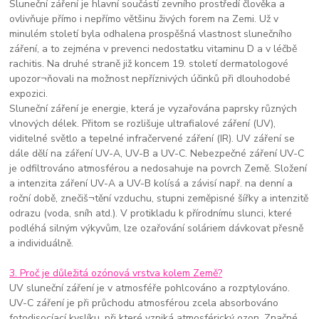
Sluneční záření je hlavní součástí zevního prostředí člověka a
ovlivňuje přímo i nepřímo většinu živých forem na Zemi. Už v
minulém století byla odhalena prospěšná vlastnost slunečního
záření, a to zejména v prevenci nedostatku vitaminu D a v léčbě
rachitis. Na druhé straně již koncem 19. století dermatologové
upozor¬ňovali na možnost nepříznivých účinků při dlouhodobé
expozici.
Sluneční záření je energie, která je vyzařována paprsky různých
vlnových délek. Přitom se rozlišuje ultrafialové záření (UV),
viditelné světlo a tepelné infračervené záření (IR). UV záření se
dále dělí na záření UV-A, UV-B a UV-C. Nebezpečné záření UV-C
je odfiltrováno atmosférou a nedosahuje na povrch Země. Složení
a intenzita záření UV-A a UV-B kolísá a závisí např. na denní a
roční době, znečiš¬tění vzduchu, stupni zeměpisné šířky a intenzitě
odrazu (voda, sníh atd.). V protikladu k přírodnímu slunci, které
podléhá silným výkyvům, lze ozařování soláriem dávkovat přesně
a individuálně.
3. Proč je důležitá ozónová vrstva kolem Země?
UV sluneční záření je v atmosféře pohlcováno a rozptylováno.
UV-C záření je při průchodu atmosférou zcela absorbováno
fotodisocíací kyslíku, při které vzniká atmosférický ozon. Značné