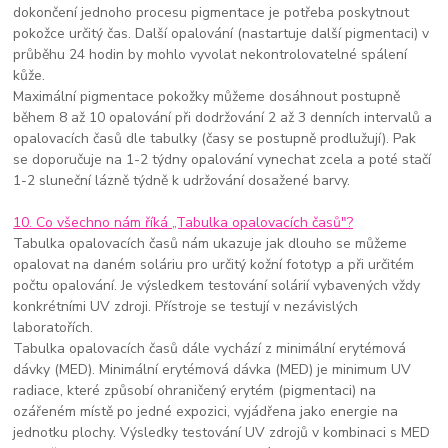
dokončení jednoho procesu pigmentace je potřeba poskytnout
pokožce určitý čas. Další opalování (nastartuje další pigmentaci) v
průběhu 24 hodin by mohlo vyvolat nekontrolovatelné spálení
kůže.
Maximální pigmentace pokožky můžeme dosáhnout postupně
během 8 až 10 opalování při dodržování 2 až 3 denních intervalů a
opalovacích časů dle tabulky (časy se postupně prodlužují). Pak
se doporučuje na 1-2 týdny opalování vynechat zcela a poté stačí
1-2 sluneční lázně týdně k udržování dosažené barvy.
10. Co všechno nám říká „Tabulka opalovacích časů"?
Tabulka opalovacích časů nám ukazuje jak dlouho se můžeme
opalovat na daném soláriu pro určitý kožní fototyp a při určitém
počtu opalování. Je výsledkem testování solárií vybavených vždy
konkrétními UV zdroji. Přístroje se testují v nezávislých
laboratořích.
Tabulka opalovacích časů dále vychází z minimální erytémová
dávky (MED). Minimální erytémová dávka (MED) je minimum UV
radiace, které způsobí ohraničený erytém (pigmentaci) na
ozářeném místě po jedné expozici, vyjádřena jako energie na
jednotku plochy. Výsledky testování UV zdrojů v kombinaci s MED