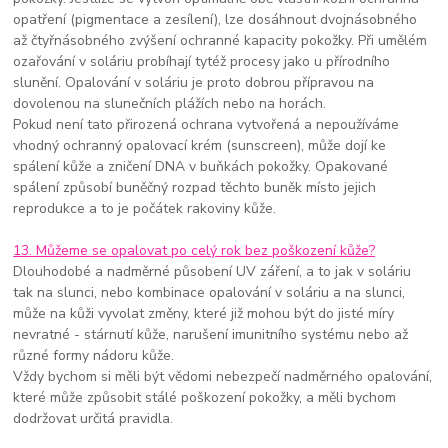
opatření (pigmentace a zesílení), lze dosáhnout dvojnásobného
až čtyřnásobného zvýšení ochranné kapacity pokožky. Při umělém
ozařování v soláriu probíhají tytéž procesy jako u přírodního
slunění. Opalování v soláriu je proto dobrou přípravou na
dovolenou na slunečních plážích nebo na horách.
Pokud není tato přirozená ochrana vytvořená a nepoužíváme
vhodný ochranný opalovací krém (sunscreen), může dojí ke
spálení kůže a zničení DNA v buňkách pokožky. Opakované
spálení způsobí buněčný rozpad těchto buněk místo jejich
reprodukce a to je počátek rakoviny kůže.
13. Můžeme se opalovat po celý rok bez poškození kůže?
Dlouhodobé a nadměrné působení UV záření, a to jak v soláriu
tak na slunci, nebo kombinace opalování v soláriu a na slunci,
může na kůži vyvolat změny, které již mohou být do jisté míry
nevratné - stárnutí kůže, narušení imunitního systému nebo až
různé formy nádoru kůže.
Vždy bychom si měli být vědomi nebezpečí nadměrného opalování,
které může způsobit stálé poškození pokožky, a měli bychom
dodržovat určitá pravidla.