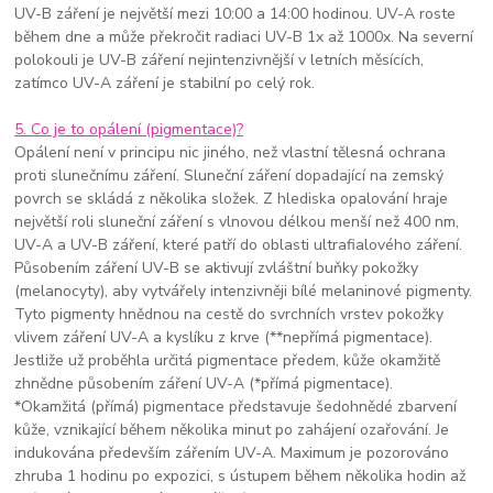
UV-B záření je největší mezi 10:00 a 14:00 hodinou. UV-A roste
během dne a může překročit radiaci UV-B 1x až 1000x. Na severní
polokouli je UV-B záření nejintenzivnější v letních měsících,
zatímco UV-A záření je stabilní po celý rok.
5. Co je to opálení (pigmentace)?
Opálení není v principu nic jiného, než vlastní tělesná ochrana
proti slunečnímu záření. Sluneční záření dopadající na zemský
povrch se skládá z několika složek. Z hlediska opalování hraje
největší roli sluneční záření s vlnovou délkou menší než 400 nm,
UV-A a UV-B záření, které patří do oblasti ultrafialového záření.
Působením záření UV-B se aktivují zvláštní buňky pokožky
(melanocyty), aby vytvářely intenzivněji bílé melaninové pigmenty.
Tyto pigmenty hnědnou na cestě do svrchních vrstev pokožky
vlivem záření UV-A a kyslíku z krve (**nepřímá pigmentace).
Jestliže už proběhla určitá pigmentace předem, kůže okamžitě
zhnědne působením záření UV-A (*přímá pigmentace).
*Okamžitá (přímá) pigmentace představuje šedohnědé zbarvení
kůže, vznikající během několika minut po zahájení ozařování. Je
indukována především zářením UV-A. Maximum je pozorováno
zhruba 1 hodinu po expozici, s ústupem během několika hodin až