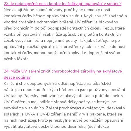
23. Je nebezpečné nosit kontaktní čočky při opalování v soláriu?
Neexistují žádné známé důvody, proč by se nemohly nosit
kontaktní čočky během opalování v soláriu. Když jsou oči zavřené a
vhodně chráněné ochrannými brýlemi, UV záření je blokováno
před pronikáním do očí, popřípadě kontaktních čoček. Teplo, které
vzniká při opalování, však může způsobit majitelům kontaktních
čoček vysychání očí a nepříjemné pocity. Tak jak ošetřujeme po
opalování pokožku hydratujícími prostředky, tak Ti z Vás, kdo nosí
kontaktní čočky, mohou použít oční kapky dle doporučení svého
očního lékaře.
24. Může UV záření zničit choroboplodné zárodky na akrylátové
desce solária?
K ničení choroboplodných zárodků například na lékařských
nástrojích nebo kadeřnických hřebenech jsou používány speciální
UV lampy. Paprsky emitované z takovýchto lamp patří do spektra
UV-C záření a mají odlišné vlnové délky než ty, se kterými se
setkáváme v soláriích. Záření procházející akrylátovými deskami v
soláriích je UV-A a UV-B záření a neničí viry a bakterie, které se
na nich nacházejí. Proto je nezbytně nutné po každém opalování
vyčistit akrylátové desky vhodnou desinfekcí (desinfekce