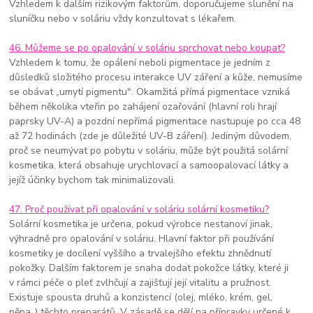
Vzhledem k dalším rizikovým faktorům, doporučujeme slunění na
sluníčku nebo v soláriu vždy konzultovat s lékařem.
46. Můžeme se po opalování v soláriu sprchovat nebo koupat?
Vzhledem k tomu, že opálení neboli pigmentace je jedním z
důsledků složitého procesu interakce UV záření a kůže, nemusíme
se obávat „umytí pigmentu". Okamžitá přímá pigmentace vzniká
během několika vteřin po zahájení ozařování (hlavní roli hrají
paprsky UV-A) a pozdní nepřímá pigmentace nastupuje po cca 48
až 72 hodinách (zde je důležité UV-B záření). Jediným důvodem,
proč se neumývat po pobytu v soláriu, může být použitá solární
kosmetika, která obsahuje urychlovací a samoopalovací látky a
jejíž účinky bychom tak minimalizovali.
47. Proč používat při opalování v soláriu solární kosmetiku?
Solární kosmetika je určena, pokud výrobce nestanoví jinak,
výhradně pro opalování v soláriu. Hlavní faktor při používání
kosmetiky je docílení vyššího a trvalejšího efektu zhnědnutí
pokožky. Dalším faktorem je snaha dodat pokožce látky, které ji
v rámci péče o pleť zvlhčují a zajišťují její vitalitu a pružnost.
Existuje spousta druhů a konzistencí (olej, mléko, krém, gel,
pěna..) těchto preparátů. V zásadě se dělí na přípravky určené k