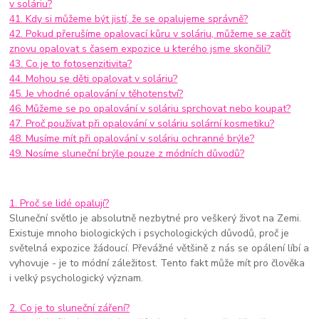
v soláriu?
41. Kdy si můžeme být jistí, že se opalujeme správně?
42. Pokud přerušíme opalovací kůru v soláriu, můžeme se začít
znovu opalovat s časem expozice u kterého jsme skončili?
43. Co je to fotosenzitivita?
44. Mohou se děti opalovat v soláriu?
45. Je vhodné opalování v těhotenství?
46. Můžeme se po opalování v soláriu sprchovat nebo koupat?
47. Proč používat při opalování v soláriu solární kosmetiku?
48. Musíme mít při opalování v soláriu ochranné brýle?
49. Nosíme sluneční brýle pouze z módních důvodů?
1. Proč se lidé opalují?
Sluneční světlo je absolutně nezbytné pro veškerý život na Zemi.
Existuje mnoho biologických i psychologických důvodů, proč je
světelná expozice žádoucí. Převážné většině z nás se opálení líbí a
vyhovuje - je to módní záležitost. Tento fakt může mít pro člověka
i velký psychologický význam.
2. Co je to sluneční záření?