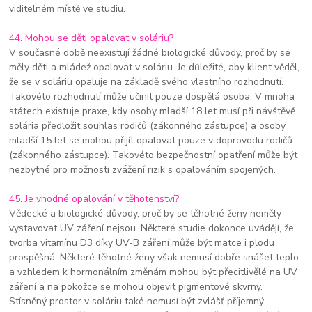
viditelném místě ve studiu.
44. Mohou se děti opalovat v soláriu?
V současné době neexistují žádné biologické důvody, proč by se
měly děti a mládež opalovat v soláriu. Je důležité, aby klient věděl,
že se v soláriu opaluje na základě svého vlastního rozhodnutí.
Takovéto rozhodnutí může učinit pouze dospělá osoba. V mnoha
státech existuje praxe, kdy osoby mladší 18 let musí při návštěvě
solária předložit souhlas rodičů (zákonného zástupce) a osoby
mladší 15 let se mohou přijít opalovat pouze v doprovodu rodičů
(zákonného zástupce). Takovéto bezpečnostní opatření může být
nezbytné pro možnosti zvážení rizik s opalováním spojených.
45. Je vhodné opalování v těhotenství?
Vědecké a biologické důvody, proč by se těhotné ženy neměly
vystavovat UV záření nejsou. Některé studie dokonce uvádějí, že
tvorba vitamínu D3 díky UV-B záření může být matce i plodu
prospěšná. Některé těhotné ženy však nemusí dobře snášet teplo
a vzhledem k hormonálním změnám mohou být přecitlivělé na UV
záření a na pokožce se mohou objevit pigmentové skvrny.
Stísněný prostor v soláriu také nemusí být zvlášť příjemný.