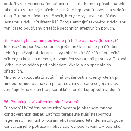
potlačí vznik hormonu "melatoninu". Tento hormon působí na tělo
jako látka s tlumivým účinkem (snižuje tepovou frekvenci a srdeční
tlak). Z tohoto důvodu se člověk, který se vystavuje delší čas
jasnému světlu, cítí šťastnější. Zdroje emitující takovéto světlo jsou
nyní často používány při léčbě sezónních afektivních poruch.
35. Může být solárium používáno při léčbě psoriázy (lupénky)?
Je zakázáno používat solária k jiným než kosmetickým účelům.
Lékaři používají fototerapii, tj. využití účinků UV záření při léčbě
některých kožních nemocí, ke zmírnění symptomů psoriázy. Taková
léčba je prováděna pod dohledem lékaře a na speciálních
přístrojích.
Mnoho provozovatelů solárií má zkušenosti s klienty, kteří trpí
mírnou formou psoriázy a po opalování v soláriu se jejich stav
zlepšuje. Mnozí z těchto psoriatiků si proto kupují solária domů.
36. Potlačuje UV záření imunitní systém?
Působení UV záření na imunitní systém je obsahem mnoha
kontroverzních debat. Zatímco terapeuté hlásí nespornou
regeneraci imunitního (obranného) systému těla, dermatologové
konstatují jeho potlačení neboli supresi pod vlivem UV paprsků.