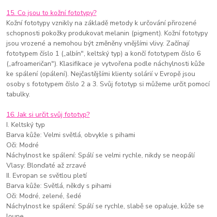
15. Co jsou to kožní fototypy?
Kožní fototypy vznikly na základě metody k určování přirozené
schopnosti pokožky produkovat melanin (pigment). Kožní fototypy
jsou vrozené a nemohou být změněny vnějšími vlivy. Začínají
fototypem číslo 1 („albín", keltský typ) a končí fototypem číslo 6
(„afroameričan"). Klasifikace je vytvořena podle náchylnosti kůže
ke spálení (opálení). Nejčastějšími klienty solárií v Evropě jsou
osoby s fototypem číslo 2 a 3. Svůj fototyp si můžeme určit pomocí
tabulky.
16. Jak si určit svůj fototyp?
I. Keltský typ
Barva kůže: Velmi světlá, obvykle s pihami
Oči: Modré
Náchylnost ke spálení: Spálí se velmi rychle, nikdy se neopálí
Vlasy: Blonďaté až zrzavé
II. Evropan se světlou pletí
Barva kůže: Světlá, někdy s pihami
Oči: Modré, zelené, šedé
Náchylnost ke spálení: Spálí se rychle, slabě se opaluje, kůže se
loupe