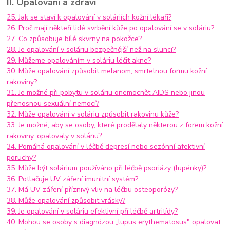
II. Opalování a zdraví
25. Jak se staví k opalování v soláriích kožní lékaři?
26. Proč mají někteří lidé svrbění kůže po opalování se v soláriu?
27. Co způsobuje bílé skvrny na pokožce?
28. Je opalování v soláriu bezpečnější než na slunci?
29. Můžeme opalováním v soláriu léčit akne?
30. Může opalování způsobit melanom, smrtelnou formu kožní
rakoviny?
31. Je možné při pobytu v soláriu onemocnět AIDS nebo jinou
přenosnou sexuální nemocí?
32. Může opalování v soláriu způsobit rakovinu kůže?
33. Je možné, aby se osoby, které prodělaly některou z forem kožní
rakoviny, opalovaly v soláriu?
34. Pomáhá opalování v léčbě depresí nebo sezónní afektivní
poruchy?
35. Může být solárium používáno při léčbě psoriázy (lupénky)?
36. Potlačuje UV záření imunitní systém?
37. Má UV záření příznivý vliv na léčbu osteoporózy?
38. Může opalování způsobit vrásky?
39. Je opalování v soláriu efektivní pří léčbě artritídy?
40. Mohou se osoby s diagnózou „lupus erythematosus" opalovat