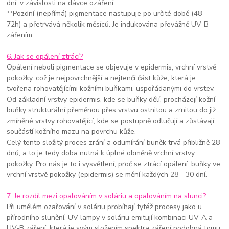
dní, v závislosti na dávce ozáření.
**Pozdní (nepřímá) pigmentace nastupuje po určité době (48 -
72h) a přetrvává několik měsíců. Je indukována převážně UV-B
zářením.
6. Jak se opálení ztrácí?
Opálení neboli pigmentace se objevuje v epidermis, vrchní vrstvě
pokožky, což je nejpovrchnější a nejtenčí část kůže, která je
tvořena rohovatějícími kožními buňkami, uspořádanými do vrstev.
Od základní vrstvy epidermis, kde se buňky dělí, procházejí kožní
buňky strukturální přeměnou přes vrstvu ostnitou a zrnitou do již
zmíněné vrstvy rohovatějící, kde se postupně odlučují a zůstávají
součástí kožního mazu na povrchu kůže.
Celý tento složitý proces zrání a odumírání buněk trvá přibližně 28
dnů, a to je tedy doba nutná k úplné obměně vrchní vrstvy
pokožky. Pro nás je to i vysvětlení, proč se ztrácí opálení: buňky ve
vrchní vrstvě pokožky (epidermis) se mění každých 28 - 30 dní.
7. Je rozdíl mezi opalováním v soláriu a opalováním na slunci?
Při umělém ozařování v soláriu probíhají tytéž procesy jako u
přírodního slunění. UV lampy v soláriu emitují kombinaci UV-A a
UV-B záření, která je svým složením spektra záření podobná tomu