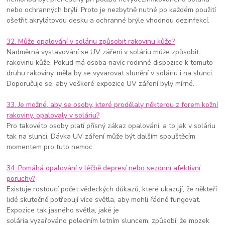
nebo ochranných brýlí. Proto je nezbytně nutné po každém použití
ošetřit akrylátovou desku a ochranné brýle vhodnou dezinfekcí.
32. Může opalování v soláriu způsobit rakovinu kůže?
Nadměrná vystavování se UV záření v soláriu může způsobit
rakovinu kůže. Pokud má osoba navíc rodinné dispozice k tomuto
druhu rakoviny, měla by se vyvarovat slunění v soláriu i na slunci.
Doporučuje se, aby veškeré expozice UV záření byly mírné.
33. Je možné, aby se osoby, které prodělaly některou z forem kožní
rakoviny, opalovaly v soláriu?
Pro takovéto osoby platí přísný zákaz opalování, a to jak v soláriu
tak na slunci. Dávka UV záření může být dalším spouštěcím
momentem pro tuto nemoc.
34. Pomáhá opalování v léčbě depresí nebo sezónní afektivní
poruchy?
Existuje rostoucí počet vědeckých důkazů, které ukazují, že někteří
lidé skutečně potřebují více světla, aby mohli řádně fungovat.
Expozice tak jasného světla, jaké je
solária vyzařováno poledním letním sluncem, způsobí, že mozek