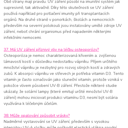
Obě strany mají pravdu. UV záření působí na imunitní systém jak
supresivně, tak aktivačně. Díky této skutečnosti se UV záření
používá například pro potlačení imunity při transplantacích
orgánů. Na druhé straně v ponorkách, školách a nemocnicích
především na severní polokouli jsou instalovány umělé zdroje UV
záření, neboť chrání organismus před napadením některými
infekčními nemocemi.
37. Má UV záření příznivý vliv na léčbu osteoporózy?
Osteoporóza je nemoc charakterizovaná křivením a. zvýšenou
lámavostí kostí v důsledku nedostatku vápníku. Příjem určitého
množství vápníku je nezbytný pro rozvoj silných kostí a zdravých
zubů. K absorpci vápníku ve střevech je potřeba vitamin D3. Tento
vitamín je často označován jako sluneční vitamín, protože vzniká v
pokožce vlivem působení UV-B záření. Přestože některé studie
ukázaly, že solární lampy (které emitují určité množství UV-B
záření) mohou iniciovat produkci vitamínu D3, nesmí být solária
využívána k léčebným účelům.
38. Může opalování způsobit vrásky?
Nadměrné vystavování se UV záření, především s vysokou
intenzitou UV-A složky, může poškodit elastická vlákna spodní