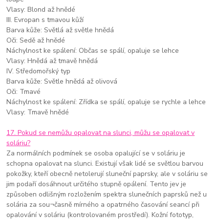
Vlasy: Blond až hnědé
III. Evropan s tmavou kůží
Barva kůže: Světlá až světle hnědá
Oči: Sedě až hnědé
Náchylnost ke spálení: Občas se spálí, opaluje se lehce
Vlasy: Hnědá až tmavě hnědá
IV. Středomořský typ
Barva kůže: Světle hnědá až olivová
Oči: Tmavé
Náchylnost ke spálení: Zřídka se spálí, opaluje se rychle a lehce
Vlasy: Tmavě hnědé
17. Pokud se nemůžu opalovat na slunci, můžu se opalovat v
soláriu?
Za normálních podmínek se osoba opalující se v soláriu je
schopna opalovat na slunci. Existují však lidé se světlou barvou
pokožky, kteří obecně netolerují sluneční paprsky, ale v soláriu se
jim podaří dosáhnout určitého stupně opálení. Tento jev je
způsoben odlišným rozložením spektra slunečních paprsků než u
solária za sou¬časně mírného a opatrného časování seancí při
opalování v soláriu (kontrolovaném prostředí). Kožní fototyp,