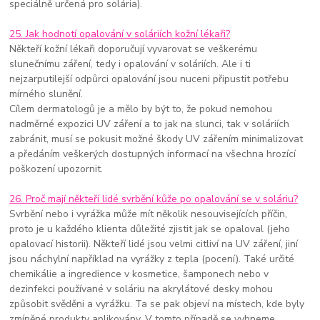
speciálně určená pro solária).
25. Jak hodnotí opalování v soláriích kožní lékaři?
Někteří kožní lékaři doporučují vyvarovat se veškerému
slunečnímu záření, tedy i opalování v soláriích. Ale i ti
nejzarputilejší odpůrci opalování jsou nuceni připustit potřebu
mírného slunění.
Cílem dermatologů je a mělo by být to, že pokud nemohou
nadměrné expozici UV záření a to jak na slunci, tak v soláriích
zabránit, musí se pokusit možné škody UV zářením minimalizovat
a předáním veškerých dostupných informací na všechna hrozící
poškození upozornit.
26. Proč mají někteří lidé svrbění kůže po opalování se v soláriu?
Svrbění nebo i vyrážka může mít několik nesouvisejících příčin,
proto je u každého klienta důležité zjistit jak se opaloval (jeho
opalovací historii). Někteří lidé jsou velmi citliví na UV záření, jiní
jsou náchylní například na vyrážky z tepla (pocení). Také určité
chemikálie a ingredience v kosmetice, šamponech nebo v
dezinfekci používané v soláriu na akrylátové desky mohou
způsobit svěděni a vyrážku. Ta se pak objeví na místech, kde byly
zmíněné produkty aplikovány. V tomto případě se vyhneme