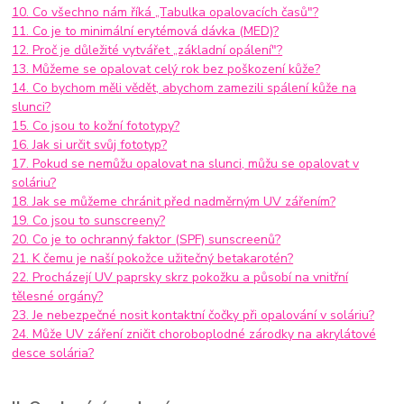
10. Co všechno nám říká „Tabulka opalovacích časů"?
11. Co je to minimální erytémová dávka (MED)?
12. Proč je důležité vytvářet „základní opálení"?
13. Můžeme se opalovat celý rok bez poškození kůže?
14. Co bychom měli vědět, abychom zamezili spálení kůže na
slunci?
15. Co jsou to kožní fototypy?
16. Jak si určit svůj fototyp?
17. Pokud se nemůžu opalovat na slunci, můžu se opalovat v
soláriu?
18. Jak se můžeme chránit před nadměrným UV zářením?
19. Co jsou to sunscreeny?
20. Co je to ochranný faktor (SPF) sunscreenů?
21. K čemu je naší pokožce užitečný betakarotén?
22. Procházejí UV paprsky skrz pokožku a působí na vnitřní
tělesné orgány?
23. Je nebezpečné nosit kontaktní čočky při opalování v soláriu?
24. Může UV záření zničit choroboplodné zárodky na akrylátové
desce solária?