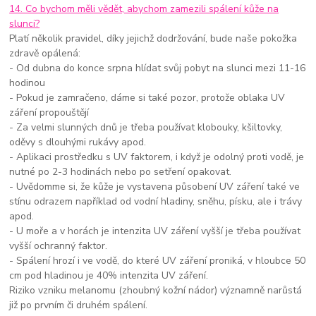
14. Co bychom měli vědět, abychom zamezili spálení kůže na
slunci?
Platí několik pravidel, díky jejichž dodržování, bude naše pokožka
zdravě opálená:
- Od dubna do konce srpna hlídat svůj pobyt na slunci mezi 11-16
hodinou
- Pokud je zamračeno, dáme si také pozor, protože oblaka UV
záření propouštějí
- Za velmi slunných dnů je třeba používat klobouky, kšiltovky,
oděvy s dlouhými rukávy apod.
- Aplikaci prostředku s UV faktorem, i když je odolný proti vodě, je
nutné po 2-3 hodinách nebo po setření opakovat.
- Uvědomme si, že kůže je vystavena působení UV záření také ve
stínu odrazem například od vodní hladiny, sněhu, písku, ale i trávy
apod.
- U moře a v horách je intenzita UV záření vyšší je třeba používat
vyšší ochranný faktor.
- Spálení hrozí i ve vodě, do které UV záření proniká, v hloubce 50
cm pod hladinou je 40% intenzita UV záření.
Riziko vzniku melanomu (zhoubný kožní nádor) významně narůstá
již po prvním či druhém spálení.