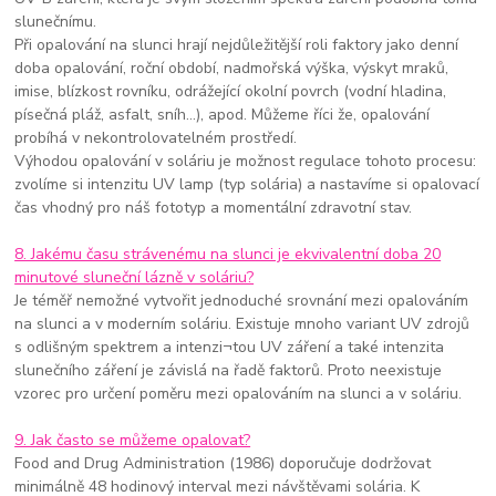
slunečnímu.
Při opalování na slunci hrají nejdůležitější roli faktory jako denní
doba opalování, roční období, nadmořská výška, výskyt mraků,
imise, blízkost rovníku, odrážející okolní povrch (vodní hladina,
písečná pláž, asfalt, sníh...), apod. Můžeme říci že, opalování
probíhá v nekontrolovatelném prostředí.
Výhodou opalování v soláriu je možnost regulace tohoto procesu:
zvolíme si intenzitu UV lamp (typ solária) a nastavíme si opalovací
čas vhodný pro náš fototyp a momentální zdravotní stav.
8. Jakému času strávenému na slunci je ekvivalentní doba 20
minutové sluneční lázně v soláriu?
Je téměř nemožné vytvořit jednoduché srovnání mezi opalováním
na slunci a v moderním soláriu. Existuje mnoho variant UV zdrojů
s odlišným spektrem a intenzi¬tou UV záření a také intenzita
slunečního záření je závislá na řadě faktorů. Proto neexistuje
vzorec pro určení poměru mezi opalováním na slunci a v soláriu.
9. Jak často se můžeme opalovat?
Food and Drug Administration (1986) doporučuje dodržovat
minimálně 48 hodinový interval mezi návštěvami solária. K