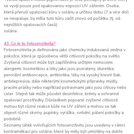
se vyvíjí pouze pod opakovanou expozicí UV zářením. Osoba,
která přeruší opalovací kůru v soláriu a určitou dobu (7 a více dní)
se neopaluje, by měla tuto kůru začít znovu od počátku (tj. od
nejnižších opalovacích časů).
solária
43. Co je to fotosenzitivita?
Fotosenzitivita je definována jako chemicky indukovaná změna v
pokožce, která je způsobena větší citlivostí pokožky na světlo.
Zvýšená citlivost může být zapříčiněna určitými nemocemi,
alergiemi, kosmetikou a léky jako jsou psoraleny, diuretika,
perorální antikoncepce, antibiotika, léky na vysoký krevní tlak,
antidepresiva, dále některými kosmetickými přípravky, mýdly,
pracími prášky nebo například potravinami jako jsou citrusy nebo
celer. Stejně tak může působit desinfekce, krémy a ochranné
opalovací prostředky. Důsledkem popsané zvýšené citlivosti
mohou být různé reakce kůže na UV záření a mohou se tak
objevit různé skvrny, pupínky, vyrážka, svrbění, pálení pokožky a
podobně.
Seznamy látek ovlivňujících fotosenzitivitu jsou uvedeny v rámci
kontraindikací pro solária, které by měly být umístěny na dobře