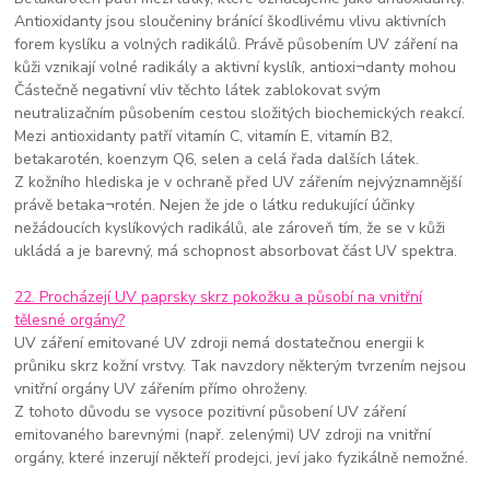
Antioxidanty jsou sloučeniny bránící škodlivému vlivu aktivních
forem kyslíku a volných radikálů. Právě působením UV záření na
kůži vznikají volné radikály a aktivní kyslík, antioxi¬danty mohou
Částečně negativní vliv těchto látek zablokovat svým
neutralizačním působením cestou složitých biochemických reakcí.
Mezi antioxidanty patří vitamín C, vitamín E, vitamín B2,
betakarotén, koenzym Q6, selen a celá řada dalších látek.
Z kožního hlediska je v ochraně před UV zářením nejvýznamnější
právě betaka¬rotén. Nejen že jde o látku redukující účinky
nežádoucích kyslíkových radikálů, ale zároveň tím, že se v kůži
ukládá a je barevný, má schopnost absorbovat část UV spektra.
22. Procházejí UV paprsky skrz pokožku a působí na vnitřní
tělesné orgány?
UV záření emitované UV zdroji nemá dostatečnou energii k
průniku skrz kožní vrstvy. Tak navzdory některým tvrzením nejsou
vnitřní orgány UV zářením přímo ohroženy.
Z tohoto důvodu se vysoce pozitivní působení UV záření
emitovaného barevnými (např. zelenými) UV zdroji na vnitřní
orgány, které inzerují někteří prodejci, jeví jako fyzikálně nemožné.