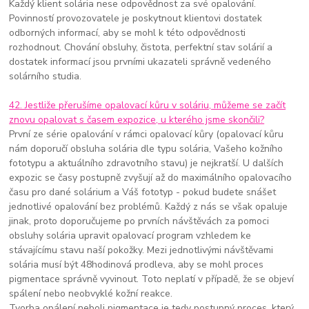
Každý klient solária nese odpovědnost za své opalování.
Povinností provozovatele je poskytnout klientovi dostatek
odborných informací, aby se mohl k této odpovědnosti
rozhodnout. Chování obsluhy, čistota, perfektní stav solárií a
dostatek informací jsou prvními ukazateli správně vedeného
solárního studia.
42. Jestliže přerušíme opalovací kůru v soláriu, můžeme se začít
znovu opalovat s časem expozice, u kterého jsme skončili?
První ze série opalování v rámci opalovací kůry (opalovací kůru
nám doporučí obsluha solária dle typu solária, Vašeho kožního
fototypu a aktuálního zdravotního stavu) je nejkratší. U dalších
expozic se časy postupně zvyšují až do maximálního opalovacího
času pro dané solárium a Váš fototyp - pokud budete snášet
jednotlivé opalování bez problémů. Každý z nás se však opaluje
jinak, proto doporučujeme po prvních návštěvách za pomoci
obsluhy solária upravit opalovací program vzhledem ke
stávajícímu stavu naší pokožky. Mezi jednotlivými návštěvami
solária musí být 48hodinová prodleva, aby se mohl proces
pigmentace správně vyvinout. Toto neplatí v případě, že se objeví
spálení nebo neobvyklé kožní reakce.
Tvorba opálení neboli pigmentace je tedy postupný proces, který