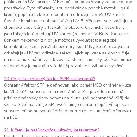
poškozením UV zářením. V Evropě jsou považovány za kosmetické
prostředky. Tyto přípravky jsou dodávány v podobě roztoků, gelů,
krémů, popř. rtěnek, které pohlcují i odrážejí až 95% UV záření.
Častá je kombinace oblastí UV-A a UV-B. Většinou se rozdělují na
chemické absorbéry a fyzikální blokátory. Chemické absorbéry
jsou látky, které pohlcují UV záření (zejména UV-B). Nežádoucím
účinkem některých z nich je možnost vyvolat fotoalergické
kontaktní reakce. Fyzikální blokátory jsou látky, které rozptylují a
odrážejí jak UV tak viditelné záření. Jejich aplikace se doporučuje
na místa maximálně vy¬stavovaná slunci - nos, rty, uši. Kombinace
s absorbéry je možná a v řadě přípravků se s výhodou využívá.
20. Co je to ochranný faktor (SPF) sunscreenů?
Ochranný faktor SPF je definován jako poměr MED chráněné kůže
ku MED kůže sunscreenem nechráněné. Pro praxi to znamená
přibližné násobky doby pobytu na slunci (při nechráněné kůži) do
vzniku erytému. Čím je SPF vyšší, tím je ochrana lepší. Při aplikaci
sunscreenů se nevyplatí šetřit, doporučuje se 2 mg/cm2 přípravku
na kůži.
21. K čemu je naší pokožce užitečný betakarotén?
Betakarotén patří mezi látky, které označujeme jako antioxidanty.