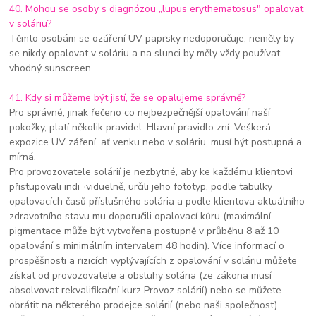
40. Mohou se osoby s diagnózou „lupus erythematosus" opalovat
v soláriu?
Těmto osobám se ozáření UV paprsky nedoporučuje, neměly by
se nikdy opalovat v soláriu a na slunci by měly vždy používat
vhodný sunscreen.
41. Kdy si můžeme být jistí, že se opalujeme správně?
Pro správné, jinak řečeno co nejbezpečnější opalování naší
pokožky, platí několik pravidel. Hlavní pravidlo zní: Veškerá
expozice UV záření, ať venku nebo v soláriu, musí být postupná a
mírná.
Pro provozovatele solárií je nezbytné, aby ke každému klientovi
přistupovali indi¬viduelně, určili jeho fototyp, podle tabulky
opalovacích časů příslušného solária a podle klientova aktuálního
zdravotního stavu mu doporučili opalovací kůru (maximální
pigmentace může být vytvořena postupně v průběhu 8 až 10
opalování s minimálním intervalem 48 hodin). Více informací o
prospěšnosti a rizicích vyplývajících z opalování v soláriu můžete
získat od provozovatele a obsluhy solária (ze zákona musí
absolvovat rekvalifikační kurz Provoz solárií) nebo se můžete
obrátit na některého prodejce solárií (nebo naši společnost).