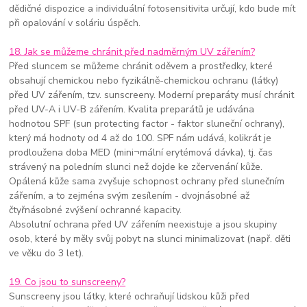
dědičné dispozice a individuální fotosensitivita určují, kdo bude mít
při opalování v soláriu úspěch.
18. Jak se můžeme chránit před nadměrným UV zářením?
Před sluncem se můžeme chránit oděvem a prostředky, které
obsahují chemickou nebo fyzikálně-chemickou ochranu (látky)
před UV zářením, tzv. sunscreeny. Moderní preparáty musí chránit
před UV-A i UV-B zářením. Kvalita preparátů je udávána
hodnotou SPF (sun protecting factor - faktor sluneční ochrany),
který má hodnoty od 4 až do 100. SPF nám udává, kolikrát je
prodloužena doba MED (mini¬mální erytémová dávka), tj. čas
strávený na poledním slunci než dojde ke zčervenání kůže.
Opálená kůže sama zvyšuje schopnost ochrany před slunečním
zářením, a to zejména svým zesílením - dvojnásobné až
čtyřnásobné zvýšení ochranné kapacity.
Absolutní ochrana před UV zářením neexistuje a jsou skupiny
osob, které by měly svůj pobyt na slunci minimalizovat (např. děti
ve věku do 3 let).
19. Co jsou to sunscreeny?
Sunscreeny jsou látky, které ochraňují lidskou kůži před