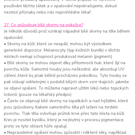
používání těchto látek a v opalování nepokračujeme, dokud
nezmizí příznaky nebo nás neprohlédne lékař.
27. Co způsobuje bílé skvrny na pokožce?
Je několik důvodů proč vznikají nápadné bílé skvrny na těle během
opalování:
• Skvrny na kůži, které se neopálí, mohou být výsledkem
genetické dispozice. Melanocyty (typ kožních buněk) v těchto
místech nemají schopnost produkovat melanin (pigment)
• Bílé skvrny se mohou objevit díky přítomnosti hub, které žijí na
povrchu kůže. Samotné houby jsou neškodné, ale absorbují UV
záření, které by jinak běžně procházelo pokožkou. Tyto houby se
pak stávají viditelnými v podobě bílých skvrn vzni¬kajících, jakmile
se objeví opálení. To můžeme napravit užitím léků nebo topických
lotionů (pouze na lékařský předpis)
• Často se objevují bílé skvrny na lopatkách a nad hýžděmi, které
jsou způsobeny tlakem samotného těla při ležení na tvrdém
povrchu. Tlak těla ovlivňuje průtok krve přes tato místa na kůži.
Krev je nositel kyslíku, který je nezbytný v procesu pigmentace,
proto se tyto oblasti hůře opalují.
• Nepravidelné opálení mohou způsobit i některé léky, například