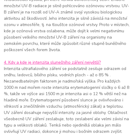
množství UV-B radiace je silně pohlcováno ozónovou vrstvou. UV-
B záření je na rozdíl od UV-A známé svojí vysokou biologickou
aktivitou až škodlivostí. Jeho intenzita je silně závislá na množství
ozonu v atmosféře, tj. na tloušťce ozónové vrstvy. Proto v místech,
kde je ozónová vrstva oslabena, může dojít k velmi negativnímu
působení velkého množství UV-B záření na organismy na
zemském povrchu, které může způsobit různé stupně buněčného
poškození všech forem života.
4. Kdy a kde je intenzita slunečního záření největší?
Intenzita ultrafialového záření se podstatně zesiluje odrazem od
sněhu, ledovců, bílého písku, vodních ploch - až o 85 % .
Nezanedbatelným faktorem je nadmořská výška. Pro každých
1000 m nad mořem roste intenzita erytematogenní složky o 6 až 8
%, takže ve výšce asi 1500 m je intenzita asi o 12 % větší než na
hladině moře. Erytematogenní působení slunce je ovlivňováno i
vlhkostí a znečištěním vzduchu (atmosférický zákal) a teplotou.
UV záření dosahuje nejvyšší intenzity za jasné oblohy. Oblačnost
všeobecně UV záření zeslabuje, toto zeslabení ale velmi závisí na
typu a velikosti oblaků. Tenká nebo ojedinělá oblaka jen málo
ovlivňují UV radiaci, dokonce ji mohou i bočním odrazem zvýšit.