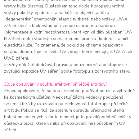
vrstvy kůže (dermis). Důsledkem toho dojde k propadu vrchní
vrstvy pokožky-epidermis a na kůži se objeví elastóza
(degenerativní onemocnění elasticity tkáně) nebo vrásky. UV-A
záření, není-li blokováno přirozenou ochrannou bariérou
(pigmentace a kožní mozolnatost, která vzniká díky působení UV-
B záření) nebo vhodným sunscreenem, proniká do dermis a ničí
elasticitu kůže. To znamená, že pokud se chceme opalovat v
soláriu, doporučuje se zvolit UV zdroje, které emitují jak UV-A tak
UV-B záření.
Je vždy důležité dodržovat pravidla pouze mírné a postupně se
zvyšující expozice UV záření podle fototypu a zdravotního stavu.
39. Je opalování v soláriu efektivní při léčbě artritidy?
Znovu opakujeme, že solária se mohou používat pouze a výhradně
ke kosmetickým účelům. Neexistují žádná vědecky podložená
tvrzení, která by ukazovala na efektivnost fototerapie při léčbě
artritidy. Pokud se říká, že solárium opravdu přechodně ulehčí
bolestem spojených s touto nemocí, je to pravděpodobně spíše v
důsledku tepla, které vzniká při opalování, než působením UV
záření.