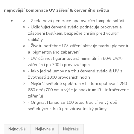
nejnovější kombinace UV záření & červeného světla
- Zcela nová generace opalovacích lamp do solárií
- Uklidňující červené světlo podněcuje prokrvení a
zásobení kyslíkem, bezpečně chrání pred volnými
radikály
- Životu potřebné UV-záření aktivuje tvorbu pigmentu
a pigmentováho zabarvení
- UV-účinnost garantovaná minimálním 80% UVA-
zářením i po 700 h provozu lapm!
- Jako jediné lampy na trhu červené světlo & UV s
životností 1000 provozních hodin
- Nejširší světelné spektrum v historii opalování: 280 -
680 nm! (700 nm a výše je spektrum IR - infračervené
zářeníú)
- Original Hanau se 100 letou tradicí ve výrobě
světelných zdrojů pro zdravotnický průmysl
Nejnovější
Nejlevnější
Nejdražší