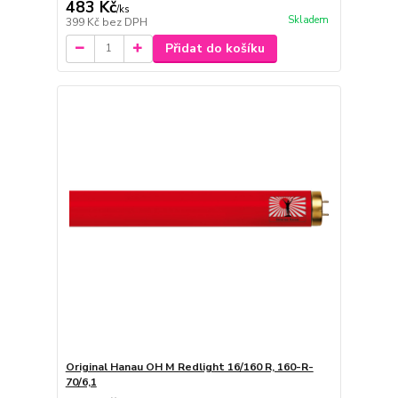
483 Kč
/
ks
Skladem
399 Kč
bez DPH
Přidat do košíku
Original Hanau OH M Redlight 16/160 R, 160-R-
70/6,1