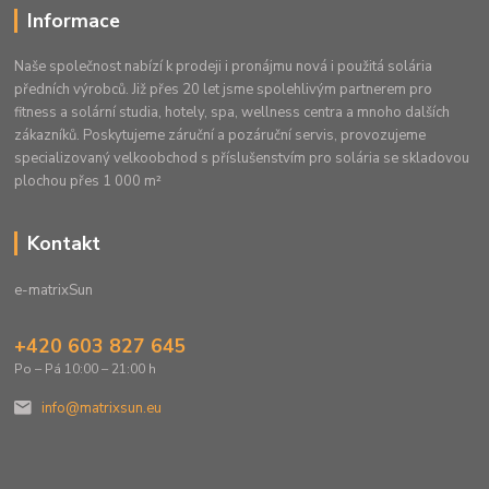
Informace
Naše společnost nabízí k prodeji i pronájmu nová i použitá solária
předních výrobců. Již přes 20 let jsme spolehlivým partnerem pro
fitness a solární studia, hotely, spa, wellness centra a mnoho dalších
zákazníků. Poskytujeme záruční a pozáruční servis, provozujeme
specializovaný velkoobchod s příslušenstvím pro solária se skladovou
plochou přes 1 000 m²
Kontakt
e-matrixSun
+420 603 827 645
Po – Pá 10:00 – 21:00 h
info@matrixsun.eu