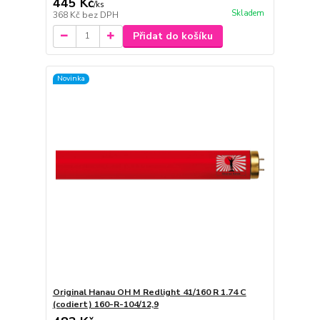
445 Kč
/
ks
Skladem
368 Kč
bez DPH
Přidat do košíku
Novinka
Original Hanau OH M Redlight 41/160 R 1.74 C
(codiert) 160-R-104/12,9