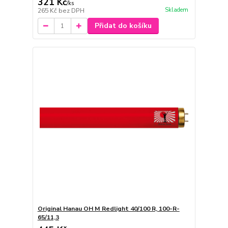
321 Kč
/
ks
Skladem
265 Kč
bez DPH
Přidat do košíku
Original Hanau OH M Redlight 40/100 R, 100-R-
65/11,3