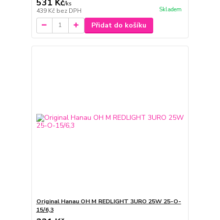
531 Kč
/
ks
Skladem
439 Kč
bez DPH
Přidat do košíku
Original Hanau OH M REDLIGHT 3URO 25W 25-O-
15/6,3