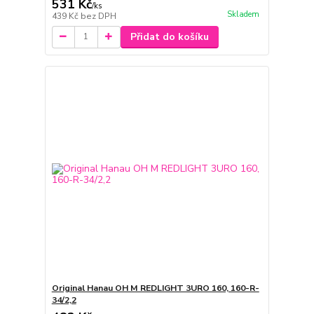
531 Kč
/
ks
Skladem
439 Kč
bez DPH
Přidat do košíku
Original Hanau OH M REDLIGHT 3URO 160, 160-R-
34/2,2