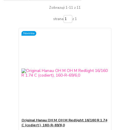
Zobrazuji 1-11 z 11
strana
z 1
Novinka
Original Hanau OH M OH M Redlight 16/160 R 1.74
C (codiert), 160-R-69/6,0