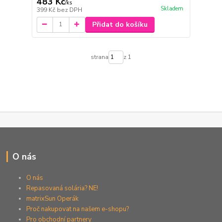
483 Kč
/
ks
Skladem
399 Kč
bez DPH
Přidat do košíku
strana
z 1
O nás
O nás
Repasovaná solária? NE!
matrixSun Operák
Proč nakupovat na našem e-shopu?
Pro obchodní partnery