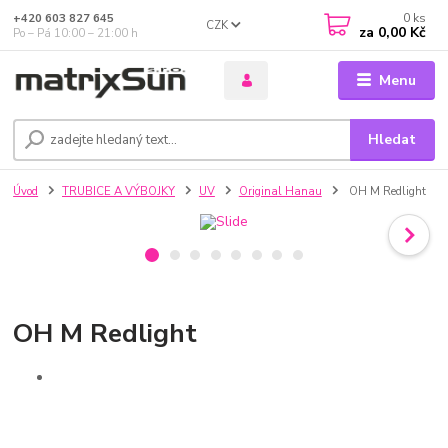
0
ks
+420 603 827 645
CZK
za
0,00 Kč
Po – Pá 10:00 – 21:00 h
Menu
Hledat
Úvod
TRUBICE A VÝBOJKY
UV
Original Hanau
OH M Redlight
OH M Redlight