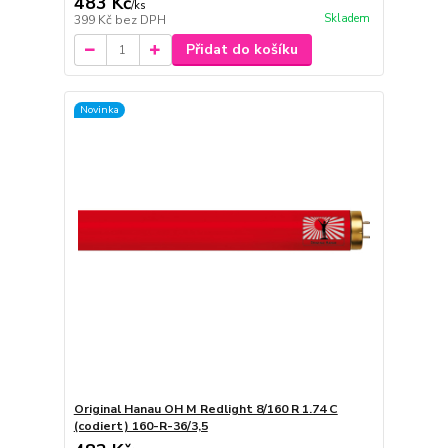
483 Kč
/
ks
Skladem
399 Kč
bez DPH
Přidat do košíku
Novinka
Original Hanau OH M Redlight 8/160 R 1.74 C
(codiert) 160-R-36/3,5