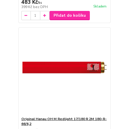
483 Kč
/
ks
Skladem
399 Kč
bez DPH
Přidat do košíku
Original Hanau OH M Redlight 17/180 R 2M 180-R-
66/6,2