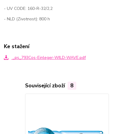
- UV CODE: 160-R-32/2,2
- NLD (Zivotnost): 800 h
Ke stažení
_ps_793Cos-Einleger-WILD-WAVE.pdf
Související zboží
8