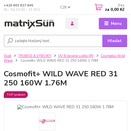
0
ks
+420 603 827 645
CZK
za
0,00 Kč
Po – Pá 10:00 – 21:00 h
Menu
Hledat
Úvod
TRUBICE A VÝBOJKY
UV & červené světlo (IR)
Cosmedico Wild
Wave
Cosmofit+ WILD WAVE RED 31 250 160W 1.76M
Cosmofit+ WILD WAVE RED 31
250 160W 1.76M
TOP produkt