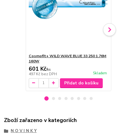
Cosmofit+ WILD WAVE BLUE 33 250 1.76M
Cosmofit+ 
160W
180W
601 Kč
627 Kč
/
ks
/
ks
Skladem
497 Kč
bez DPH
518 Kč
bez 
Přidat do košíku
Zboží zařazeno v kategoriích
N O V I N K Y