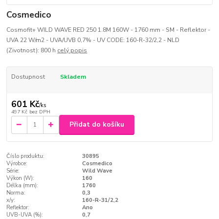
Cosmedico
Cosmofit+ WILD WAVE RED 250 1.8M 160W - 1760 mm - SM - Reflektor -
UVA 22 W/m2 - UVA/UVB 0,7% - UV CODE: 160-R-32/2,2 - NLD
(Zivotnost): 800 h
celý popis
Dostupnost
Skladem
601 Kč
/
ks
497 Kč
bez DPH
Přidat do košíku
Číslo produktu:
30895
Výrobce:
Cosmedico
Série:
Wild Wave
Výkon (W):
160
Délka (mm):
1760
Norma:
0,3
x/y:
160-R-31/2,2
Reflektor:
Ano
UVB-UVA (%):
0,7