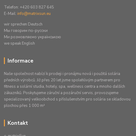
Telefon: +420 603 827 645
E-Mail:
info@matrixsun.eu
wir sprechen Deutsch
Mы говорим по-русски
Ми розмовляємо українською
we speak English
Informace
Naše společnost nabízí k prodeji i pronájmu nová i použitá solária
předních výrobců. Již přes 20 let jsme spolehlivým partnerem pro
fitness a solární studia, hotely, spa, wellness centra a mnoho dalších
zákazníků. Poskytujeme záruční a pozáruční servis, provozujeme
specializovaný velkoobchod s příslušenstvím pro solária se skladovou
plochou přes 1 000 m²
Kontakt
e-matrixSun