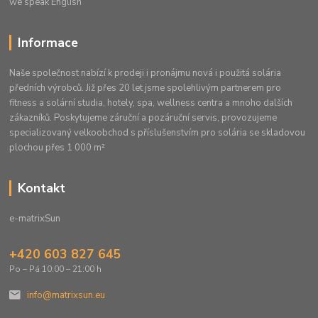
we speak English
Informace
Naše společnost nabízí k prodeji i pronájmu nová i použitá solária
předních výrobců. Již přes 20 let jsme spolehlivým partnerem pro
fitness a solární studia, hotely, spa, wellness centra a mnoho dalších
zákazníků. Poskytujeme záruční a pozáruční servis, provozujeme
specializovaný velkoobchod s příslušenstvím pro solária se skladovou
plochou přes 1 000 m²
Kontakt
e-matrixSun
+420 603 827 645
Po – Pá 10:00 – 21:00 h
info@matrixsun.eu