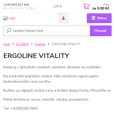
0
ks
+420 603 827 645
CZK
za
0,00 Kč
Po – Pá 10:00 – 21:00 h
Menu
Hledat
Úvod
SOLÁRIA
Ergoline
ERGOLINE VITALITY
ERGOLINE VITALITY
Katalog s aktuálním ceníkem zasíláme obratem na vyžádání.
Na konkrétní poptávku solária Vám nezávisle vypracujeme
bezkonkurenční cenu na trhu.
Ručíme za nějlepší možné ceny a krátké dodací lhůty. Přesvěčte se
Přímá distribuce, servis, montáž, záruka, poradenství..
Tel: +420603827645