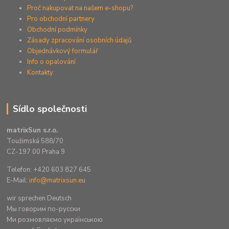
Proč nakupovat na našem e-shopu?
Pro obchodní partnery
Obchodní podmínky
Zásady zpracování osobních údajů
Objednávkový formulář
Info o opalování
Kontakty
Sídlo společnosti
matrixSun s.r.o.
Toužimská 588/70
CZ-197 00 Praha 9
Telefon: +420 603 827 645
E-Mail:
info@matrixsun.eu
wir sprechen Deutsch
Mы говорим по-русски
Ми розмовляємо українською