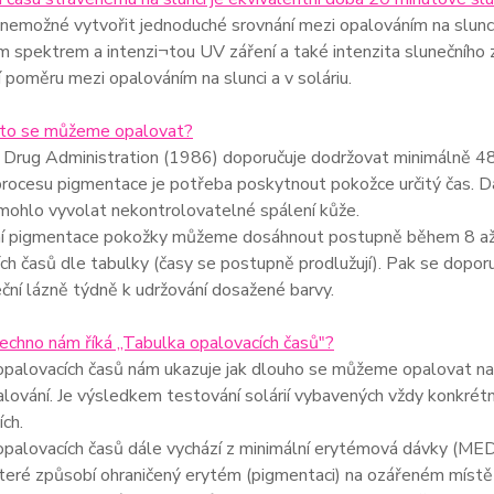
nemožné vytvořit jednoduché srovnání mezi opalováním na slunci
m spektrem a intenzi¬tou UV záření a také intenzita slunečního z
í poměru mezi opalováním na slunci a v soláriu.
asto se můžeme opalovat?
Drug Administration (1986) doporučuje dodržovat minimálně 48 
rocesu pigmentace je potřeba poskytnout pokožce určitý čas. Dal
mohlo vyvolat nekontrolovatelné spálení kůže.
í pigmentace pokožky můžeme dosáhnout postupně během 8 až 10 
ch časů dle tabulky (časy se postupně prodlužují). Pak se dopor
ční lázně týdně k udržování dosažené barvy.
echno nám říká „Tabulka opalovacích časů"?
palovacích časů nám ukazuje jak dlouho se můžeme opalovat na d
lování. Je výsledkem testování solárií vybavených vždy konkrétním
ích.
opalovacích časů dále vychází z minimální erytémová dávky (ME
které způsobí ohraničený erytém (pigmentaci) na ozářeném místě 