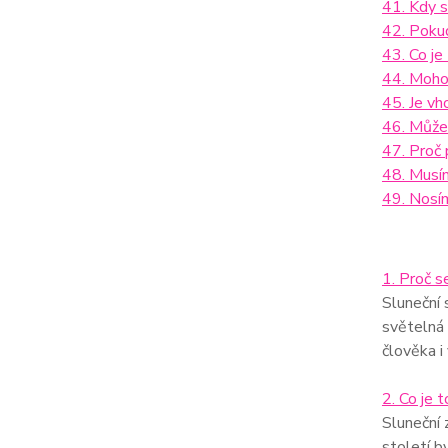
41. Kdy s
42. Pokud
43. Co je
44. Mohou
45. Je vh
46. Může
47. Proč 
48. Musím
49. Nosí
1. Proč se
Sluneční 
světelná 
člověka i
2. Co je 
Sluneční 
století b