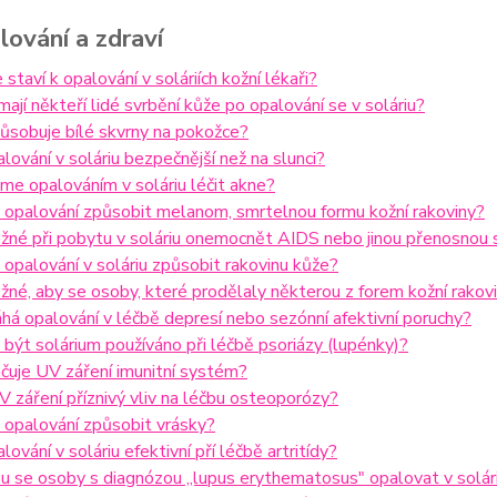
alování a zdraví
 staví k opalování v soláriích kožní lékaři?
mají někteří lidé svrbění kůže po opalování se v soláriu?
ůsobuje bílé skvrny na pokožce?
alování v soláriu bezpečnější než na slunci?
e opalováním v soláriu léčit akne?
 opalování způsobit melanom, smrtelnou formu kožní rakoviny?
žné při pobytu v soláriu onemocnět AIDS nebo jinou přenosnou 
opalování v soláriu způsobit rakovinu kůže?
žné, aby se osoby, které prodělaly některou z forem kožní rakovi
á opalování v léčbě depresí nebo sezónní afektivní poruchy?
být solárium používáno při léčbě psoriázy (lupénky)?
čuje UV záření imunitní systém?
 záření příznivý vliv na léčbu osteoporózy?
 opalování způsobit vrásky?
lování v soláriu efektivní pří léčbě artritídy?
u se osoby s diagnózou „lupus erythematosus" opalovat v solár