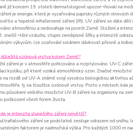
aně již koncem 19. století dermatologové upozor¬ňovali na možn
záření je energie, která je vyzařována paprsky různých vlnových dé
 světlo a tepelné infračervené záření (IR). UV záření se dále d
rováno atmosférou a nedosahuje na povrch Země. Složení a intenzi
ě, znečiš¬tění vzduchu, stupni zeměpisné šířky a intenzitě odrazu (
ilným výkyvům, lze ozařování soláriem dávkovat přesně a indivi
je důležitá ozónová vrstva kolem Země?
ní záření je v atmosféře pohlcováno a rozptylováno. UV-C zářen
íací kyslíku, při které vzniká atmosférický ozon. Značné množstv
je na rozdíl od UV-A známé svojí vysokou biologickou aktivitou až 
tmosféře, tj. na tloušťce ozónové vrstvy. Proto v místech, kde j
ímu působení velkého množství UV-B záření na organismy na ze
o poškození všech forem života.
kde je intenzita slunečního záření největší?
 ultrafialového záření se podstatně zesiluje odrazem od sněhu, le
atelným faktorem je nadmořská výška. Pro každých 1000 m nad 