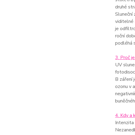
druhé str
Sluneční 
viditelné
je odfilt
roční dob
podléhá s
3. Proč 
UV sluneč
fotodisoc
B záření 
ozonu v a
negativn
buněčnéh
4. Kdy a 
Intenzita
Nezanedb