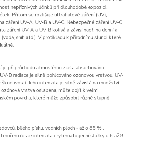
ost nepříznivých účinků při dlouhodobé expozici.
lek. Přitom se rozlišuje ultrafialové záření (UV),
ělí na záření UV-A, UV-B a UV-C. Nebezpečné záření UV-C
ta záření UV-A a UV-B kolísá a závisí např. na denní a
voda, sníh atd.). V protikladu k přírodnímu slunci, které
duálně.
í je při průchodu atmosférou zcela absorbováno
í UV-B radiace je silně pohlcováno ozónovou vrstvou. UV-
škodlivostí. Jeho intenzita je silně závislá na množství
e ozónová vrstva oslabena, může dojít k velmi
mském povrchu, které může způsobit různé stupně
dovců, bílého písku, vodních ploch - až o 85 % .
mořem roste intenzita erytematogenní složky o 6 až 8