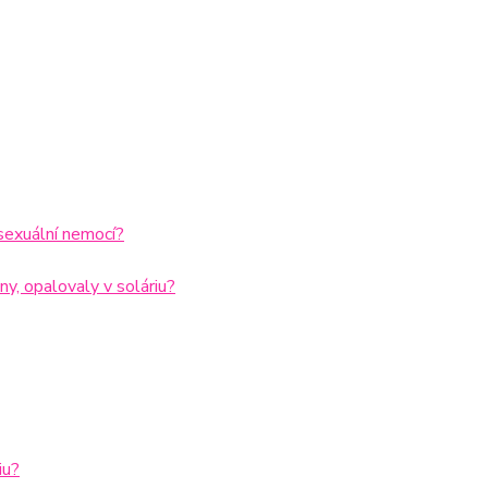
sexuální nemocí?
ny, opalovaly v soláriu?
iu?