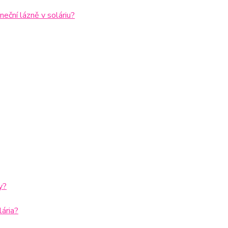
eční lázně v soláriu?
y?
ária?