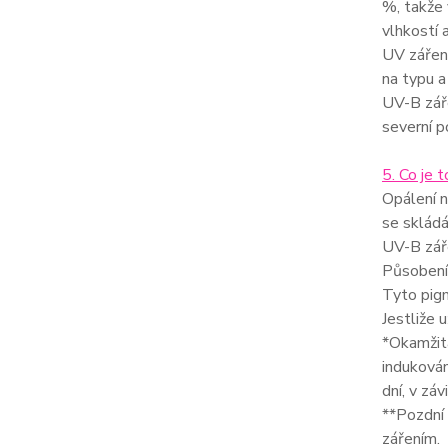
%, takže 
vlhkostí 
UV záření
na typu a
UV-B záře
severní p
5. Co je 
Opálení n
se skládá
UV-B záře
Působením
Tyto pigm
Jestliže
*Okamžitá
induková
dní, v záv
**Pozdní 
zářením.