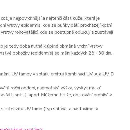
ož je nejpovrchnější a nejtenčí část kůže, která je
ní vrstvy epidermis, kde se buňky dělí, procházejí kožní
vrstvy rohovatějící, kde se postupně odlučují a zůstávají
 to je tedy doba nutná k úplné obměně vrchní vrstvy
í vrstvě pokožky (epidermis) se mění každých 28 - 30 dní.
slunění. UV lampy v soláriu emitují kombinaci UV-A a UV-B
alování, roční období, nadmořská výška, výskyt mraků,
 asfalt, sníh...), apod. Můžeme říci že, opalování probíhá v
i intenzitu UV lamp (typ solária) a nastavíme si
eční lázně v soláriu?