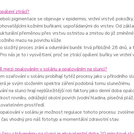
opálení ztrácí?
eboli pigmentace se objevuje v epidermis, vrchní vrstvě pokožky, c
ohovatějícími kožními buňkami, uspořádanými do vrstev. Od základ
ukturální přeměnou přes vrstvu ostnitou a zrnitou do již zmíněné 
kožního mazu na povrchu kůže.
o složitý proces zrání a odumírání buněk trvá přibližně 28 dnů, a
Pro nás je to i vysvětlení, proč se ztrácí opálení: buňky ve vrchn
díl mezi opalováním v soláriu a opalováním na slunci?
m ozařování v soláriu probíhají tytéž procesy jako u přírodního 
terá je svým složením spektra záření podobná tomu slunečnímu.
vání na slunci hrají nejdůležitější roli faktory jako denní doba op
zkost rovníku, odrážející okolní povrch (vodní hladina, písečná pláž,
lovatelném prostředí.
palování v soláriu je možnost regulace tohoto procesu: zvolíme s
 čas vhodný pro náš fototyp a momentální zdravotní stav.
 času strávenému na slunci je ekvivalentní doba 20 minutové slun