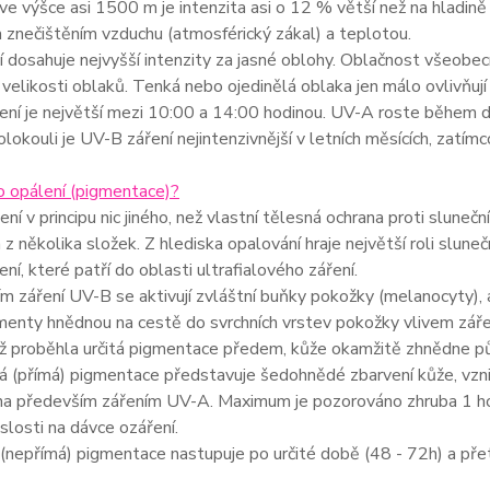
ve výšce asi 1500 m je intenzita asi o 12 % větší než na hladin
a znečištěním vzduchu (atmosférický zákal) a teplotou.
 dosahuje nejvyšší intenzity za jasné oblohy. Oblačnost všeobecn
 velikosti oblaků. Tenká nebo ojedinělá oblaka jen málo ovlivňují
ní je největší mezi 10:00 a 14:00 hodinou. UV-A roste během d
olokouli je UV-B záření nejintenzivnější v letních měsících, zatímc
to opálení (pigmentace)?
ení v principu nic jiného, než vlastní tělesná ochrana proti sluneč
 z několika složek. Z hlediska opalování hraje největší roli slu
ní, které patří do oblasti ultrafialového záření.
 záření UV-B se aktivují zvláštní buňky pokožky (melanocyty), a
enty hnědnou na cestě do svrchních vrstev pokožky vlivem zářen
 už proběhla určitá pigmentace předem, kůže okamžitě zhnědne 
 (přímá) pigmentace představuje šedohnědé zbarvení kůže, vznika
na především zářením UV-A. Maximum je pozorováno zhruba 1 hod
islosti na dávce ozáření.
(nepřímá) pigmentace nastupuje po určité době (48 - 72h) a pře