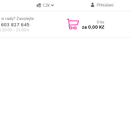
Přihlášení
CZK
 si rady? Zavolejte.
0
ks
 603 827 645
za
0,00 Kč
á 10:00 – 21:00 h