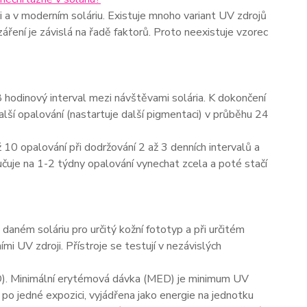
 a v moderním soláriu. Existuje mnoho variant UV zdrojů
áření je závislá na řadě faktorů. Proto neexistuje vzorec
hodinový interval mezi návštěvami solária. K dokončení
ší opalování (nastartuje další pigmentaci) v průběhu 24
opalování při dodržování 2 až 3 denních intervalů a
učuje na 1-2 týdny opalování vynechat zcela a poté stačí
aném soláriu pro určitý kožní fototyp a při určitém
i UV zdroji. Přístroje se testují v nezávislých
D). Minimální erytémová dávka (MED) je minimum UV
po jedné expozici, vyjádřena jako energie na jednotku