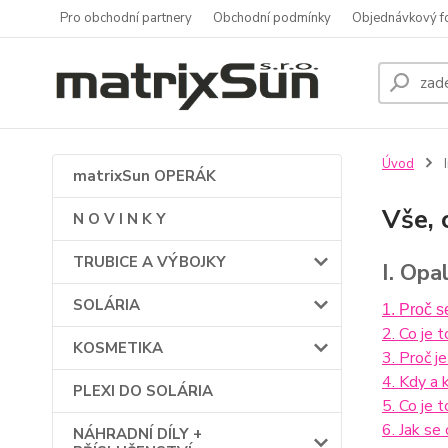
Pro obchodní partnery
Obchodní podmínky
Objednávkový f
Úvod
I
matrixSun OPERÁK
Vše, 
N O V I N K Y
TRUBICE A VÝBOJKY
I. Opa
SOLÁRIA
1
. Proč s
2. Co je 
KOSMETIKA
3. Proč 
4. Kdy a 
PLEXI DO SOLÁRIA
5. Co je 
6. Jak se 
NÁHRADNÍ DÍLY +