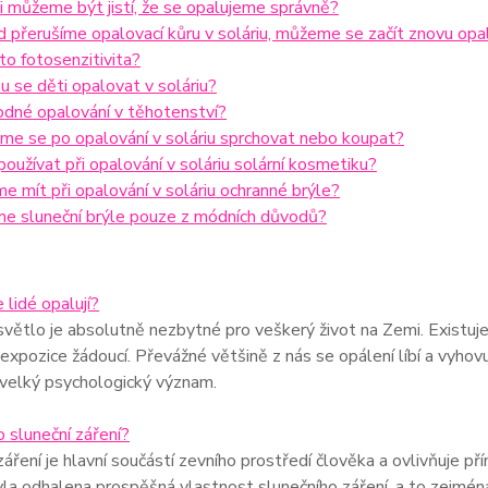
i můžeme být jistí, že se opalujeme správně?
 přerušíme opalovací kůru v soláriu, můžeme se začít znovu opa
 to fotosenzitivita?
 se děti opalovat v soláriu?
odné opalování v těhotenství?
me se po opalování v soláriu sprchovat nebo koupat?
používat při opalování v soláriu solární kosmetiku?
e mít při opalování v soláriu ochranné brýle?
me sluneční brýle pouze z módních důvodů?
 lidé opalují?
světlo je absolutně nezbytné pro veškerý život na Zemi. Existuj
expozice žádoucí. Převážné většině z nás se opálení líbí a vyhovu
 velký psychologický význam.
to sluneční záření?
záření je hlavní součástí zevního prostředí člověka a ovlivňuje p
yla odhalena prospěšná vlastnost slunečního záření, a to zejména