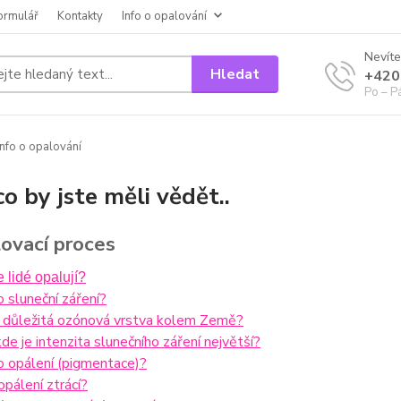
ormulář
Kontakty
Info o opalování
Nevíte
Hledat
+420
Po – P
nfo o opalování
co by jste měli vědět..
lovací proces
e lidé opalují?
to sluneční záření?
je důležitá ozónová vrstva kolem Země?
kde je intenzita slunečního záření největší?
to opálení (pigmentace)?
opálení ztrácí?