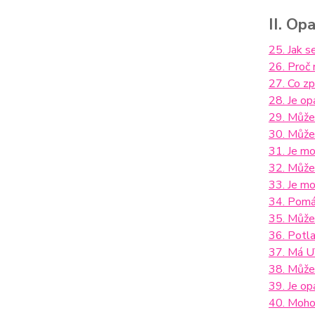
II. Op
25. Jak se
26. Proč 
27. Co zp
28. Je op
29. Můžem
30. Může
31. Je mo
32. Může 
33. Je mo
34. Pomáh
35. Může 
36. Potla
37. Má UV
38. Může
39. Je opa
40. Moho