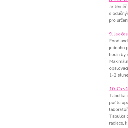
Je téměř 
s odlišný
pro určen
9. Jak č
Food and 
jednoho p
hodin by 
Maximáln
opalovací
1-2 slune
10. Co vš
Tabulka o
počtu opa
laboratoř
Tabulka 
radiace, 