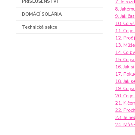
PŘÍSLUŠENSTVÍ
7. Je roz
8. Jakému
DOMÁCÍ SOLÁRIA
9. Jak č
10. Co vš
Technická sekce
11. Co j
12. Proč 
13. Může
14. Co by
15. Co js
16. Jak si
17. Pokud
18. Jak 
19. Co js
20. Co je
21. K čem
22. Proch
23. Je ne
24. Může 