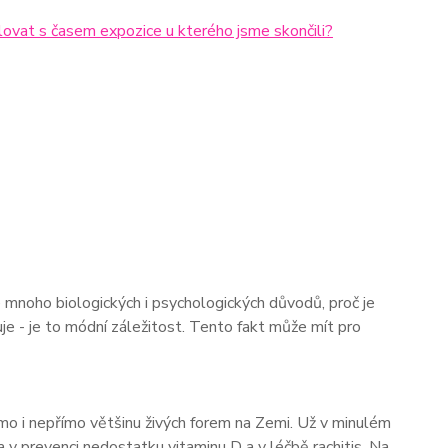
lovat s časem expozice u kterého jsme skončili?
e mnoho biologických i psychologických důvodů, proč je
je - je to módní záležitost. Tento fakt může mít pro
římo i nepřímo většinu živých forem na Zemi. Už v minulém
 v prevenci nedostatku vitaminu D a v léčbě rachitis. Na