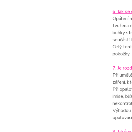
6. Jak se 
Opálení n
tvořena r
buňky str
součástí 
Celý tent
pokožky. 
7. Je roz
Při umělé
záření, k
Při opalo
imise, blí
nekontro
Výhodou o
opalovací
8. Jakému