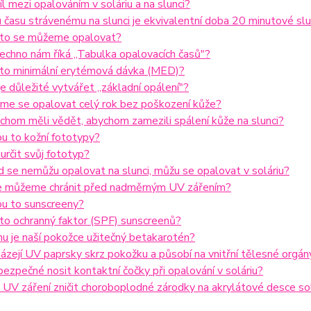
díl mezi opalováním v soláriu a na slunci?
 času strávenému na slunci je ekvivalentní doba 20 minutové slun
asto se můžeme opalovat?
echno nám říká „Tabulka opalovacích časů"?
e to minimální erytémová dávka (MED)?
je důležité vytvářet „základní opálení"?
me se opalovat celý rok bez poškození kůže?
chom měli vědět, abychom zamezili spálení kůže na slunci?
ou to kožní fototypy?
 určit svůj fototyp?
 se nemůžu opalovat na slunci, můžu se opalovat v soláriu?
se můžeme chránit před nadměrným UV zářením?
ou to sunscreeny?
 to ochranný faktor (SPF) sunscreenů?
u je naší pokožce užitečný betakarotén?
ázejí UV paprsky skrz pokožku a působí na vnitřní tělesné orgán
bezpečné nosit kontaktní čočky při opalování v soláriu?
UV záření zničit choroboplodné zárodky na akrylátové desce sol