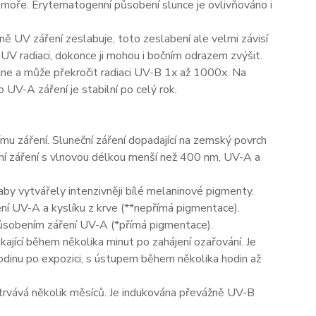
ě moře. Erytematogenní působení slunce je ovlivňováno i
ě UV záření zeslabuje, toto zeslabení ale velmi závisí
 UV radiaci, dokonce ji mohou i bočním odrazem zvýšit.
ne a může překročit radiaci UV-B 1x až 1000x. Na
o UV-A záření je stabilní po celý rok.
nímu záření. Sluneční záření dopadající na zemský povrch
neční záření s vlnovou délkou menší než 400 nm, UV-A a
by vytvářely intenzivněji bílé melaninové pigmenty.
í UV-A a kyslíku z krve (**nepřímá pigmentace).
působením záření UV-A (*přímá pigmentace).
jící během několika minut po zahájení ozařování. Je
inu po expozici, s ústupem během několika hodin až
trvává několik měsíců. Je indukována převážně UV-B