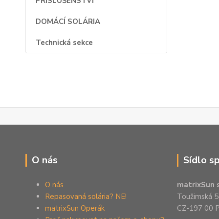
PŘÍSLUŠENSTVÍ
DOMÁCÍ SOLÁRIA
Technická sekce
O nás
Sídlo s
O nás
matrixSun s
Repasovaná solária? NE!
Toužimská 5
matrixSun Operák
CZ-197 00 P