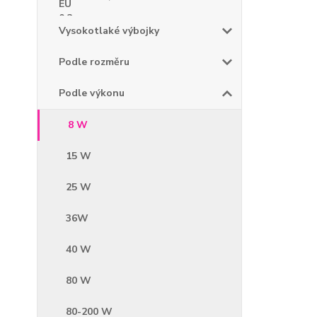
Vysokotlaké výbojky
Podle rozměru
Podle výkonu
8 W
15 W
25 W
36W
40 W
80 W
80-200 W