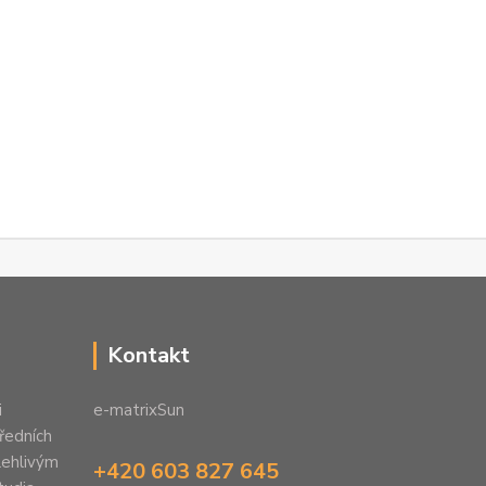
Kontakt
i
e-matrixSun
předních
lehlivým
+420 603 827 645