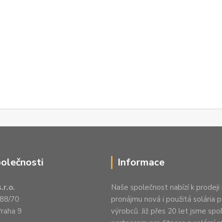
polečnosti
Informace
.r.o.
Naše společnost nabízí k prodeji 
88/70
pronájmu nová i použitá solária 
raha 9
výrobců. Již přes 20 let jsme spo