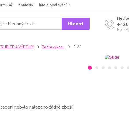
ormulář
Kontakty
Info o opalování
Nevíte
Hledat
+420
Po – P
TRUBICE A VÝBOJKY
Podle výkonu
8 W
tegorii nebylo nalezeno žádné zboží.