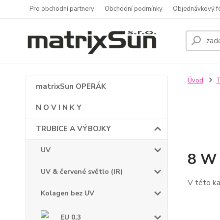
Pro obchodní partnery
Obchodní podmínky
Objednávkový f
Úvod
matrixSun OPERÁK
N O V I N K Y
TRUBICE A VÝBOJKY
UV
8 W
UV & červené světlo (IR)
V této ka
Kolagen bez UV
EU 0,3