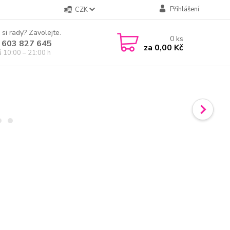
Přihlášení
CZK
 si rady? Zavolejte.
0
ks
 603 827 645
za
0,00 Kč
á 10:00 – 21:00 h