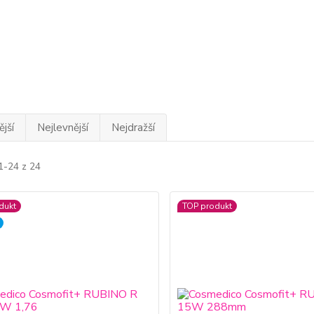
jší
Nejlevnější
Nejdražší
1-24 z 24
dukt
TOP produkt