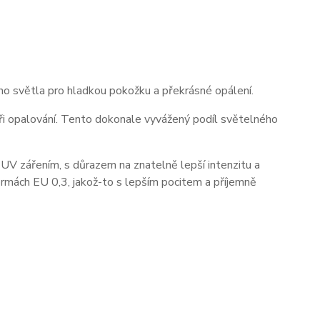
ho světla pro hladkou pokožku a překrásné opálení.
ři opalování. Tento dokonale vyvážený podíl světelného
UV zářením, s důrazem na znatelně lepší intenzitu a
ormách EU 0,3, jakož-to s lepším pocitem a příjemně