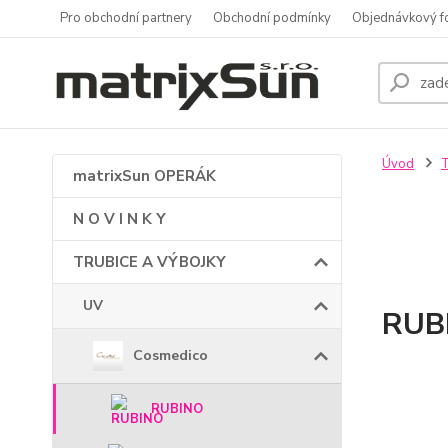
Pro obchodní partnery
Obchodní podmínky
Objednávkový f
Úvod
matrixSun OPERÁK
N O V I N K Y
TRUBICE A VÝBOJKY
UV
RUB
Cosmedico
RUBINO