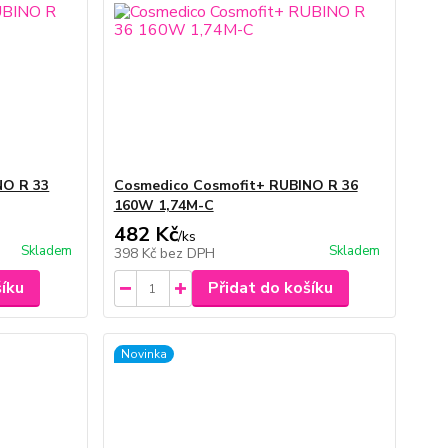
NO R 33
Cosmedico Cosmofit+ RUBINO R 36
160W 1,74M-C
482 Kč
/
ks
Skladem
Skladem
398 Kč
bez DPH
šíku
Přidat do košíku
Novinka