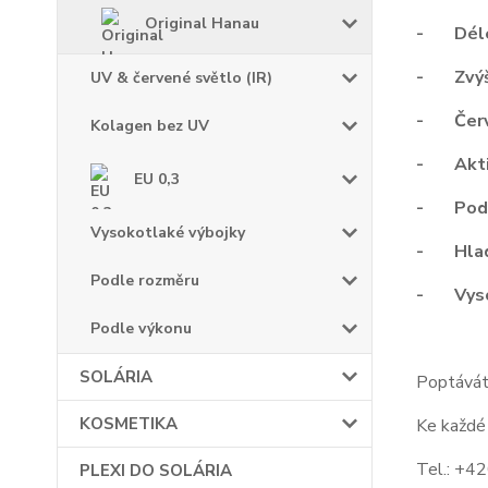
Original Hanau
- Déle t
- Zvýšen
UV & červené světlo (IR)
- Červen
Kolagen bez UV
- Aktiv
EU 0,3
- Podně
Vysokotlaké výbojky
- Hladk
Podle rozměru
- Vysok
Podle výkonu
SOLÁRIA
Poptávát
KOSMETIKA
Ke každé
Tel.: +
PLEXI DO SOLÁRIA