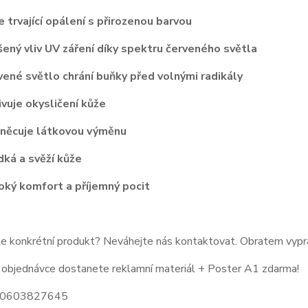
rvající opálení s přirozenou barvou
ý vliv UV záření díky spektru červeného světla
é světlo chrání buňky před volnými radikály
uje okysličení kůže
cuje látkovou výměnu
á a svěží kůže
ý komfort a příjemný pocit
e konkrétní produkt? Neváhejte nás kontaktovat. Obratem vypr
 objednávce dostanete reklamní materiál + Poster A1 zdarma!
420603827645