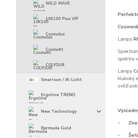
WILD WAVE
Perfektn
10K100 Plus VIP
Cosmed
Cosmolux
Lampy
R
Cosmofit
Spektrum 
spektra v
COLYOUR
Lampy
C
hluboký e
Smartsun / JK-Licht
svěží pok
Ergoline TREND
Výsledný
New Technology
- Znate
Bermuda Gold
- Šetrn