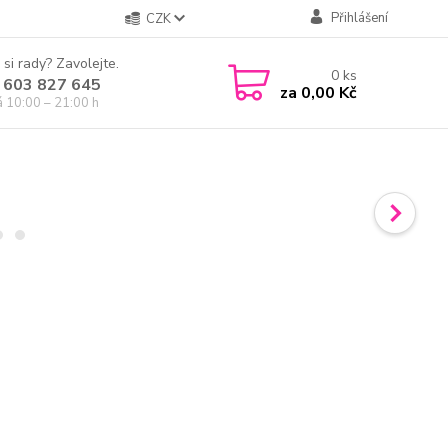
Přihlášení
CZK
 si rady? Zavolejte.
0
ks
 603 827 645
za
0,00 Kč
á 10:00 – 21:00 h