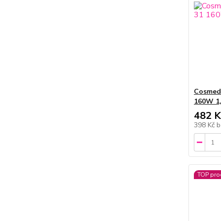
Cosmed
160W 1
482 K
398 Kč
b
TOP pro