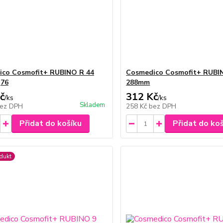
ico Cosmofit+ RUBINO R 44
Cosmedico Cosmofit+ RUBI
,76
288mm
č
312 Kč
/
ks
/
ks
Skladem
ez DPH
258 Kč
bez DPH
Přidat do košíku
Přidat do ko
dukt