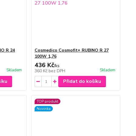
NO R 24
Cosmedico Cosmofit+ RUBINO R 27
100W 1,76
436 Kč
/
ks
Skladem
Skladem
360 Kč
bez DPH
šíku
Přidat do košíku
TOP produkt
Novinka