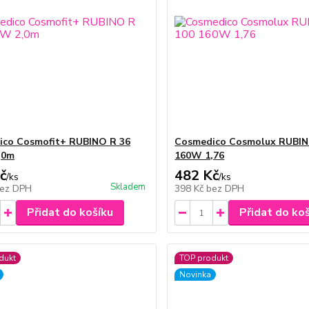
ico Cosmofit+ RUBINO R 36
Cosmedico Cosmolux RUBIN
,0m
160W 1,76
č
482 Kč
/
ks
/
ks
Skladem
ez DPH
398 Kč
bez DPH
Přidat do košíku
Přidat do ko
dukt
TOP produkt
Novinka