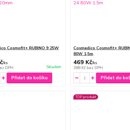
ico Cosmofit+ RUBINO 9 25W
Cosmedico Cosmofit+ RUBI
80W 1,5m
č
469 Kč
/
ks
/
ks
Skladem
ez DPH
388 Kč
bez DPH
Přidat do košíku
Přidat do ko
TOP produkt