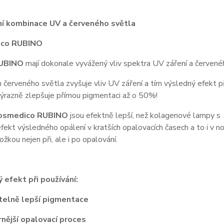
í kombinace UV a červeného světla
ico RUBINO
UBINO
mají dokonale vyvážený vliv spektra UV záření a červené
červeného světla zvyšuje vliv UV záření a tím výsledný efekt p
ýrazně zlepšuje přímou pigmentaci až o 50%!
osmedico RUBINO
jsou efektně lepší, než kolagenové lampy s 
fekt výsledného opálení v kratších opalovacích časech a to i v n
ožkou nejen při, ale i po opalování.
 efekt při používání:
lně lepší pigmentace
ější opalovací proces