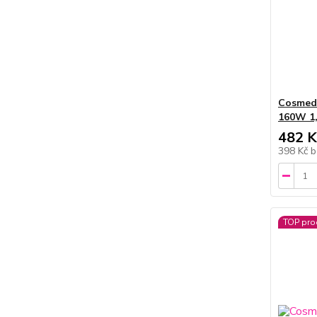
Cosmed
160W 1
482 K
398 Kč
b
TOP pro