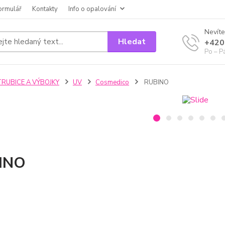
ormulář
Kontakty
Info o opalování
Nevíte
Hledat
+420
Po – P
TRUBICE A VÝBOJKY
UV
Cosmedico
RUBINO
INO