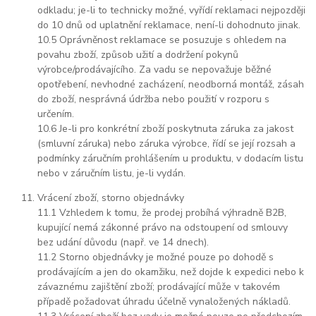
odkladu; je-li to technicky možné, vyřídí reklamaci nejpozději
do 10 dnů od uplatnění reklamace, není-li dohodnuto jinak.
10.5 Oprávněnost reklamace se posuzuje s ohledem na
povahu zboží, způsob užití a dodržení pokynů
výrobce/prodávajícího. Za vadu se nepovažuje běžné
opotřebení, nevhodné zacházení, neodborná montáž, zásah
do zboží, nesprávná údržba nebo použití v rozporu s
určením.
10.6 Je-li pro konkrétní zboží poskytnuta záruka za jakost
(smluvní záruka) nebo záruka výrobce, řídí se její rozsah a
podmínky záručním prohlášením u produktu, v dodacím listu
nebo v záručním listu, je-li vydán.
Vrácení zboží, storno objednávky
11.1 Vzhledem k tomu, že prodej probíhá výhradně B2B,
kupující nemá zákonné právo na odstoupení od smlouvy
bez udání důvodu (např. ve 14 dnech).
11.2 Storno objednávky je možné pouze po dohodě s
prodávajícím a jen do okamžiku, než dojde k expedici nebo k
závaznému zajištění zboží; prodávající může v takovém
případě požadovat úhradu účelně vynaložených nákladů.