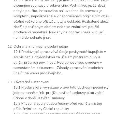
11.3 Vrácení zboží bez vady je možné pouze po předchozím
písemném souhlasu prodávajícího. Podmínkou je, že zboží
nebylo použito, instalováno ani uvedeno do provozu, je
kompletní, nepoškozené a v neporušeném originálním obalu
včetně veškerého příslušenství a dokladů. Rozbalené zboží,
zboží s porušeným obalem nebo se známkami použití
prodávající nepřebírá. Náklady na dopravu nese kupující,
není-li dohodnuto jinak.
Ochrana informací a osobní údaje
12.1 Prodávající zpracovává údaje poskytnuté kupujícím v
souvislosti s objednávkou za účelem plnění smlouvy a
plnění právních povinností. Podrobnosti jsou uvedeny v
samostatném dokumentu „Zásady zpracování osobních
údajů“ na webu prodávajícího.
Závěrečná ustanovení
13.1 Prodávající si vyhrazuje právo tyto obchodní podmínky
jednostranně měnit; pro již uzavřené smlouvy platí znění
účinné v době uzavření smlouvy.
13.2 Případné spory budou řešeny před věcně a místně
příslušnými soudy České republiky.