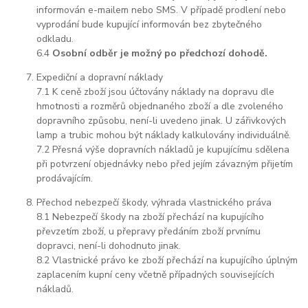
informován e-mailem nebo SMS. V případě prodlení nebo
vyprodání bude kupující informován bez zbytečného
odkladu.
6.4
Osobní odběr je možný po předchozí dohodě.
Expediční a dopravní náklady
7.1 K ceně zboží jsou účtovány náklady na dopravu dle
hmotnosti a rozměrů objednaného zboží a dle zvoleného
dopravního způsobu, není-li uvedeno jinak. U zářivkových
lamp a trubic mohou být náklady kalkulovány individuálně.
7.2 Přesná výše dopravních nákladů je kupujícímu sdělena
při potvrzení objednávky nebo před jejím závazným přijetím
prodávajícím.
Přechod nebezpečí škody, výhrada vlastnického práva
8.1 Nebezpečí škody na zboží přechází na kupujícího
převzetím zboží, u přepravy předáním zboží prvnímu
dopravci, není-li dohodnuto jinak.
8.2 Vlastnické právo ke zboží přechází na kupujícího úplným
zaplacením kupní ceny včetně případných souvisejících
nákladů.