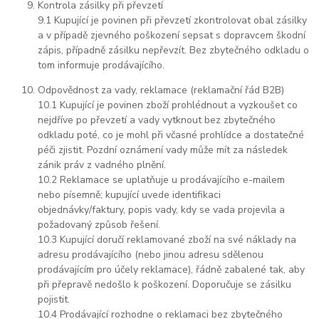
Kontrola zásilky při převzetí
9.1 Kupující je povinen při převzetí zkontrolovat obal zásilky
a v případě zjevného poškození sepsat s dopravcem škodní
zápis, případně zásilku nepřevzít. Bez zbytečného odkladu o
tom informuje prodávajícího.
Odpovědnost za vady, reklamace (reklamační řád B2B)
10.1 Kupující je povinen zboží prohlédnout a vyzkoušet co
nejdříve po převzetí a vady vytknout bez zbytečného
odkladu poté, co je mohl při včasné prohlídce a dostatečné
péči zjistit. Pozdní oznámení vady může mít za následek
zánik práv z vadného plnění.
10.2 Reklamace se uplatňuje u prodávajícího e-mailem
nebo písemně; kupující uvede identifikaci
objednávky/faktury, popis vady, kdy se vada projevila a
požadovaný způsob řešení.
10.3 Kupující doručí reklamované zboží na své náklady na
adresu prodávajícího (nebo jinou adresu sdělenou
prodávajícím pro účely reklamace), řádně zabalené tak, aby
při přepravě nedošlo k poškození. Doporučuje se zásilku
pojistit.
10.4 Prodávající rozhodne o reklamaci bez zbytečného