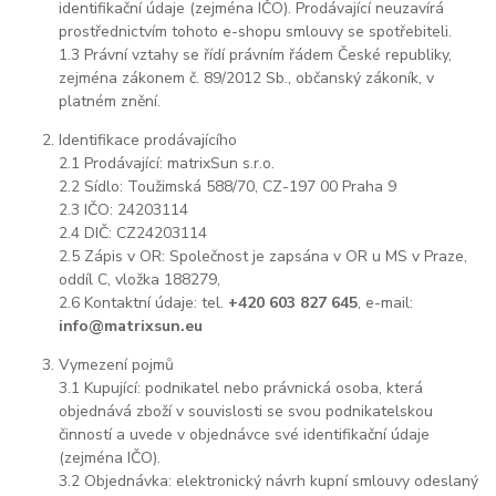
identifikační údaje (zejména IČO). Prodávající neuzavírá
prostřednictvím tohoto e-shopu smlouvy se spotřebiteli.
1.3 Právní vztahy se řídí právním řádem České republiky,
zejména zákonem č. 89/2012 Sb., občanský zákoník, v
platném znění.
Identifikace prodávajícího
2.1 Prodávající: matrixSun s.r.o.
2.2 Sídlo: Toužimská 588/70, CZ-197 00 Praha 9
2.3 IČO: 24203114
2.4 DIČ: CZ24203114
2.5 Zápis v OR: Společnost je zapsána v OR u MS v Praze,
oddíl C, vložka 188279,
2.6 Kontaktní údaje: tel.
+420 603 827 645
, e-mail:
info@matrixsun.eu
Vymezení pojmů
3.1 Kupující: podnikatel nebo právnická osoba, která
objednává zboží v souvislosti se svou podnikatelskou
činností a uvede v objednávce své identifikační údaje
(zejména IČO).
3.2 Objednávka: elektronický návrh kupní smlouvy odeslaný