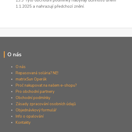
13.3 Tyto obchodní podmínky nabývají účinnosti dnem
1.1.2025 a nahrazují předchozí znění.
O nás
O nás
Repasovaná solária? NE!
matrixSun Operák
Proč nakupovat na našem e-shopu?
Pro obchodní partnery
Obchodní podmínky
Zásady zpracování osobních údajů
Objednávkový formulář
Info o opalování
Kontakty