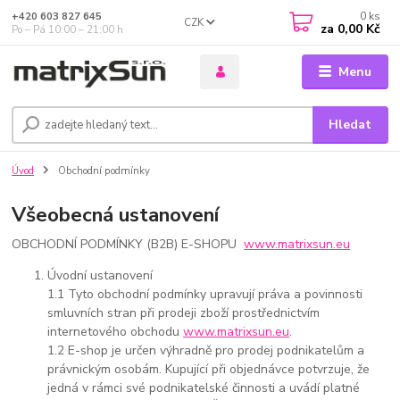
0
ks
+420 603 827 645
CZK
za
0,00 Kč
Po – Pá 10:00 – 21:00 h
Menu
Hledat
Úvod
Obchodní podmínky
Všeobecná ustanovení
OBCHODNÍ PODMÍNKY (B2B) E-SHOPU
www.matrixsun.eu
Úvodní ustanovení
1.1 Tyto obchodní podmínky upravují práva a povinnosti
smluvních stran při prodeji zboží prostřednictvím
internetového obchodu
www.matrixsun.eu
.
1.2 E-shop je určen výhradně pro prodej podnikatelům a
právnickým osobám. Kupující při objednávce potvrzuje, že
jedná v rámci své podnikatelské činnosti a uvádí platné