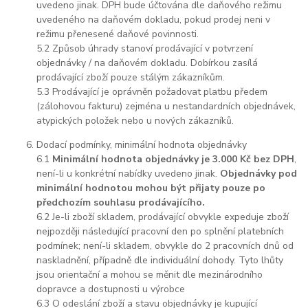
uvedeno jinak. DPH bude účtována dle daňového režimu
uvedeného na daňovém dokladu, pokud prodej neni v
režimu přenesené daňové povinnosti.
5.2 Způsob úhrady stanoví prodávající v potvrzení
objednávky / na daňovém dokladu. Dobírkou zasílá
prodávající zboží pouze stálým zákazníkům.
5.3 Prodávající je oprávněn požadovat platbu předem
(zálohovou fakturu) zejména u nestandardních objednávek,
atypických položek nebo u nových zákazníků.
Dodací podmínky, minimální hodnota objednávky
6.1
Minimální hodnota objednávky je 3.000 Kč bez DPH
,
není-li u konkrétní nabídky uvedeno jinak.
Objednávky pod
minimální hodnotou mohou být přijaty pouze po
předchozím souhlasu prodávajícího.
6.2 Je-li zboží skladem, prodávající obvykle expeduje zboží
nejpozději následující pracovní den po splnění platebních
podmínek; není-li skladem, obvykle do 2 pracovních dnů od
naskladnění, případně dle individuální dohody. Tyto lhůty
jsou orientační a mohou se měnit dle mezinárodního
dopravce a dostupnosti u výrobce
6.3 O odeslání zboží a stavu objednávky je kupující