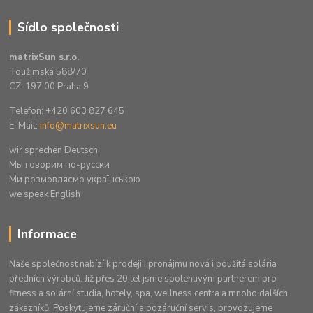
Sídlo společnosti
matrixSun s.r.o.
Toužimská 588/70
CZ-197 00 Praha 9
Telefon: +420 603 827 645
E-Mail:
info@matrixsun.eu
wir sprechen Deutsch
Mы говорим по-русски
Ми розмовляємо українською
we speak English
Informace
Naše společnost nabízí k prodeji i pronájmu nová i použitá solária
předních výrobců. Již přes 20 let jsme spolehlivým partnerem pro
fitness a solární studia, hotely, spa, wellness centra a mnoho dalších
zákazníků. Poskytujeme záruční a pozáruční servis, provozujeme