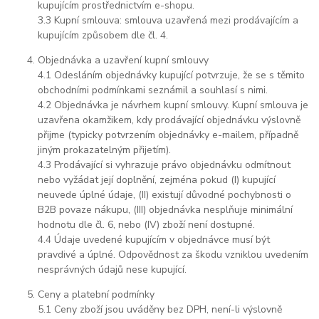
kupujícím prostřednictvím e-shopu.
3.3 Kupní smlouva: smlouva uzavřená mezi prodávajícím a
kupujícím způsobem dle čl. 4.
Objednávka a uzavření kupní smlouvy
4.1 Odesláním objednávky kupující potvrzuje, že se s těmito
obchodními podmínkami seznámil a souhlasí s nimi.
4.2 Objednávka je návrhem kupní smlouvy. Kupní smlouva je
uzavřena okamžikem, kdy prodávající objednávku výslovně
přijme (typicky potvrzením objednávky e-mailem, případně
jiným prokazatelným přijetím).
4.3 Prodávající si vyhrazuje právo objednávku odmítnout
nebo vyžádat její doplnění, zejména pokud (I) kupující
neuvede úplné údaje, (II) existují důvodné pochybnosti o
B2B povaze nákupu, (III) objednávka nesplňuje minimální
hodnotu dle čl. 6, nebo (IV) zboží není dostupné.
4.4 Údaje uvedené kupujícím v objednávce musí být
pravdivé a úplné. Odpovědnost za škodu vzniklou uvedením
nesprávných údajů nese kupující.
Ceny a platební podmínky
5.1 Ceny zboží jsou uváděny bez DPH, není-li výslovně