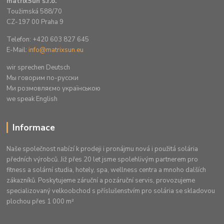
matrixSun s.r.o.
Toužimská 588/70
CZ-197 00 Praha 9
Telefon: +420 603 827 645
E-Mail:
info@matrixsun.eu
wir sprechen Deutsch
Mы говорим по-русски
Ми розмовляємо українською
we speak English
Informace
Naše společnost nabízí k prodeji i pronájmu nová i použitá solária
předních výrobců. Již přes 20 let jsme spolehlivým partnerem pro
fitness a solární studia, hotely, spa, wellness centra a mnoho dalších
zákazníků. Poskytujeme záruční a pozáruční servis, provozujeme
specializovaný velkoobchod s příslušenstvím pro solária se skladovou
plochou přes 1 000 m²