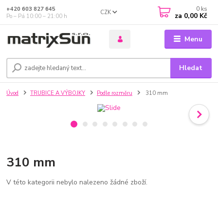
0
ks
+420 603 827 645
CZK
za
0,00 Kč
Po – Pá 10:00 – 21:00 h
Menu
Hledat
Úvod
TRUBICE A VÝBOJKY
Podle rozměru
310 mm
310 mm
V této kategorii nebylo nalezeno žádné zboží.