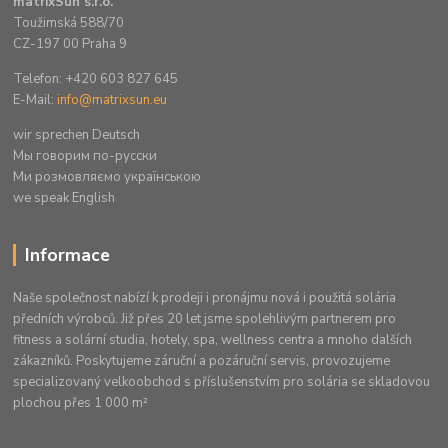
matrixSun s.r.o.
Toužimská 588/70
CZ-197 00 Praha 9
Telefon: +420 603 827 645
E-Mail:
info@matrixsun.eu
wir sprechen Deutsch
Mы говорим по-русски
Ми розмовляємо українською
we speak English
Informace
Naše společnost nabízí k prodeji i pronájmu nová i použitá solária
předních výrobců. Již přes 20 let jsme spolehlivým partnerem pro
fitness a solární studia, hotely, spa, wellness centra a mnoho dalších
zákazníků. Poskytujeme záruční a pozáruční servis, provozujeme
specializovaný velkoobchod s příslušenstvím pro solária se skladovou
plochou přes 1 000 m²