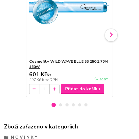
Cosmofit+ WILD WAVE BLUE 33 250 1.76M
Cosmofit+ 
160W
180W
601 Kč
627 Kč
/
ks
/
ks
Skladem
497 Kč
bez DPH
518 Kč
bez 
Přidat do košíku
Zboží zařazeno v kategoriích
N O V I N K Y