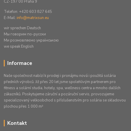
CZ-197 00 Praha 9
Telefon: +420 603 827 645
E-Mail:
info@matrixsun.eu
wir sprechen Deutsch
Mы говорим по-русски
Ми розмовляємо українською
we speak English
Informace
Naše společnost nabízí k prodeji i pronájmu nová i použitá solária
předních výrobců. Již přes 20 let jsme spolehlivým partnerem pro
fitness a solární studia, hotely, spa, wellness centra a mnoho dalších
zákazníků. Poskytujeme záruční a pozáruční servis, provozujeme
specializovaný velkoobchod s příslušenstvím pro solária se skladovou
plochou přes 1 000 m²
Kontakt