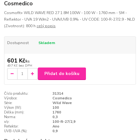
Cosmedico
Cosmofit+ WILD WAVE RED 27 1.8M 100W - 100 W - 1760 mm - SM -
Reflektor - UVA 19 W/m2 - UVA/UVB 0,9% - UV CODE: 100-R-27/2,9 - NLD
(Zivotnost): 800 h
celý popis
Dostupnost
Skladem
601 Kč
/
ks
497 Kč
bez DPH
Přidat do košíku
Číslo produktu:
31314
Výrobce:
Cosmedico
Série:
Wild Wave
Výkon (W):
100
Délka (mm):
1760
Norma:
0,3
x/y:
100-R-27/2,9
Reflektor:
Ano
UVB-UVA (%):
0,9