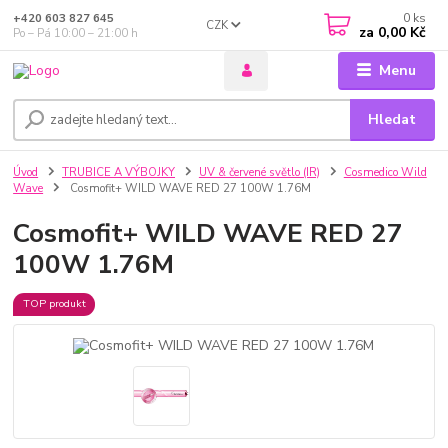
0
ks
+420 603 827 645
CZK
za
0,00 Kč
Po – Pá 10:00 – 21:00 h
Menu
Hledat
Úvod
TRUBICE A VÝBOJKY
UV & červené světlo (IR)
Cosmedico Wild
Wave
Cosmofit+ WILD WAVE RED 27 100W 1.76M
Cosmofit+ WILD WAVE RED 27
100W 1.76M
TOP produkt