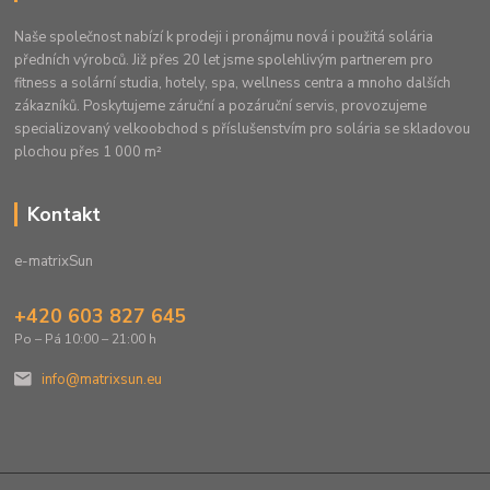
Naše společnost nabízí k prodeji i pronájmu nová i použitá solária
předních výrobců. Již přes 20 let jsme spolehlivým partnerem pro
fitness a solární studia, hotely, spa, wellness centra a mnoho dalších
zákazníků. Poskytujeme záruční a pozáruční servis, provozujeme
specializovaný velkoobchod s příslušenstvím pro solária se skladovou
plochou přes 1 000 m²
Kontakt
e-matrixSun
+420 603 827 645
Po – Pá 10:00 – 21:00 h
info@matrixsun.eu