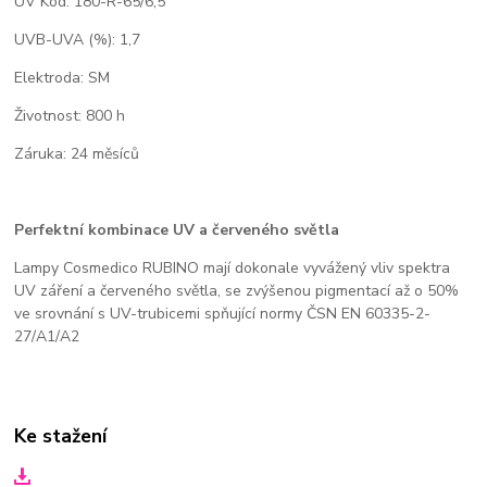
UV Kod: 180-R-65/6,5
UVB-UVA (%): 1,7
Elektroda: SM
Životnost: 800 h
Záruka: 24 měsíců
Perfektní kombinace UV a červeného světla
Lampy Cosmedico RUBINO mají dokonale vyvážený vliv spektra
UV záření a červeného světla, se zvýšenou pigmentací až o 50%
ve srovnání s UV-trubicemi spňující normy ČSN EN 60335-2-
27/A1/A2
Ke stažení