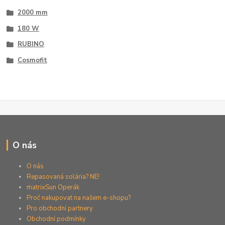
2000 mm
180 W
RUBINO
Cosmofit
O nás
O nás
Repasovaná solária? NE!
matrixSun Operák
Proč nakupovat na našem e-shopu?
Pro obchodní partnery
Obchodní podmínky