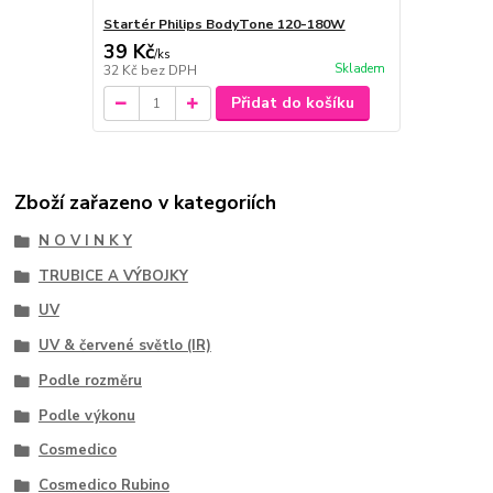
Startér Philips BodyTone 120-180W
39 Kč
/
ks
Skladem
32 Kč
bez DPH
Přidat do košíku
Zboží zařazeno v kategoriích
N O V I N K Y
TRUBICE A VÝBOJKY
UV
UV & červené světlo (IR)
Podle rozměru
Podle výkonu
Cosmedico
Cosmedico Rubino