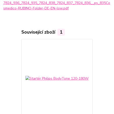
7824_936_7824_935_7824_838_7824_837_7824_836__ps_835Co
smedico-RUBINO-Folder-DE-EN-low.pdf
Související zboží
1