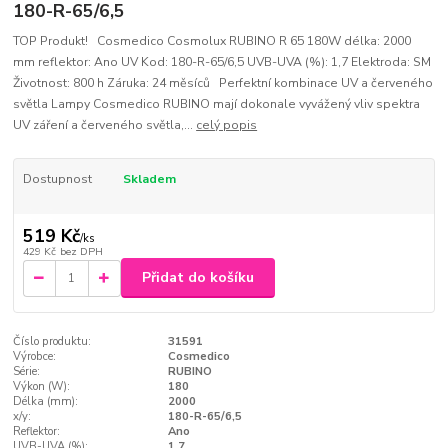
180-R-65/6,5
TOP Produkt! Cosmedico Cosmolux RUBINO R 65 180W délka: 2000
mm reflektor: Ano UV Kod: 180-R-65/6,5 UVB-UVA (%): 1,7 Elektroda: SM
Životnost: 800 h Záruka: 24 měsíců Perfektní kombinace UV a červeného
světla Lampy Cosmedico RUBINO mají dokonale vyvážený vliv spektra
UV záření a červeného světla,...
celý popis
Dostupnost
Skladem
519 Kč
/
ks
429 Kč
bez DPH
Přidat do košíku
Číslo produktu:
31591
Výrobce:
Cosmedico
Série:
RUBINO
Výkon (W):
180
Délka (mm):
2000
x/y:
180-R-65/6,5
Reflektor:
Ano
UVB-UVA (%):
1,7