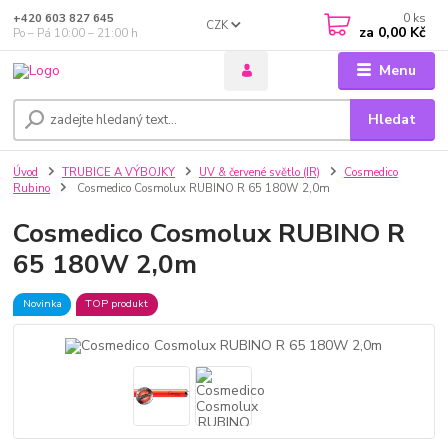
0
ks
+420 603 827 645
CZK
za
0,00 Kč
Po – Pá 10:00 – 21:00 h
Menu
Hledat
Úvod
TRUBICE A VÝBOJKY
UV & červené světlo (IR)
Cosmedico
Rubino
Cosmedico Cosmolux RUBINO R 65 180W 2,0m
Cosmedico Cosmolux RUBINO R
65 180W 2,0m
Novinka
TOP produkt