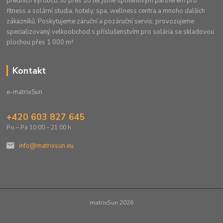
předních výrobců. Již přes 20 let jsme spolehlivým partnerem pro
fitness a solární studia, hotely, spa, wellness centra a mnoho dalších
zákazníků. Poskytujeme záruční a pozáruční servis, provozujeme
specializovaný velkoobchod s příslušenstvím pro solária se skladovou
plochou přes 1 000 m²
Kontakt
e-matrixSun
+420 603 827 645
Po – Pá 10:00 – 21:00 h
info@matrixsun.eu
matrixSun 2026