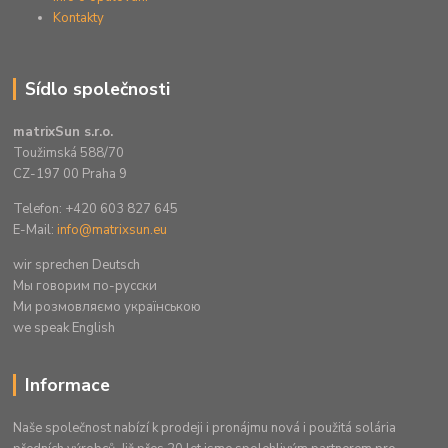
Kontakty
Sídlo společnosti
matrixSun s.r.o.
Toužimská 588/70
CZ-197 00 Praha 9
Telefon: +420 603 827 645
E-Mail:
info@matrixsun.eu
wir sprechen Deutsch
Mы говорим по-русски
Ми розмовляємо українською
we speak English
Informace
Naše společnost nabízí k prodeji i pronájmu nová i použitá solária