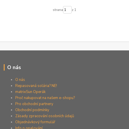
strana
z 1
O nás
O nás
Repasovaná solária? NE!
matrixSun Operák
Proč nakupovat na našem e-shopu?
Pro obchodní partnery
Obchodní podmínky
Zásady zpracování osobních údajů
Objednávkový formulář
Info o opalování