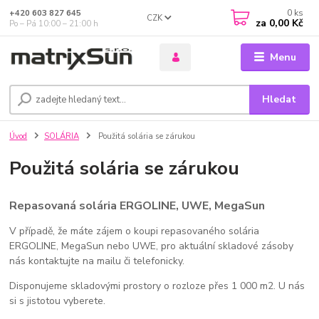
0
ks
+420 603 827 645
CZK
za
0,00 Kč
Po – Pá 10:00 – 21:00 h
Menu
Hledat
Úvod
SOLÁRIA
Použitá solária se zárukou
Použitá solária se zárukou
Repasovaná solária ERGOLINE, UWE, MegaSun
V případě, že máte zájem o koupi repasovaného solária
ERGOLINE, MegaSun nebo UWE, pro aktuální skladové zásoby
nás kontaktujte na mailu či telefonicky.
Disponujeme skladovými prostory o rozloze přes 1 000 m2. U nás
si s jistotou vyberete.