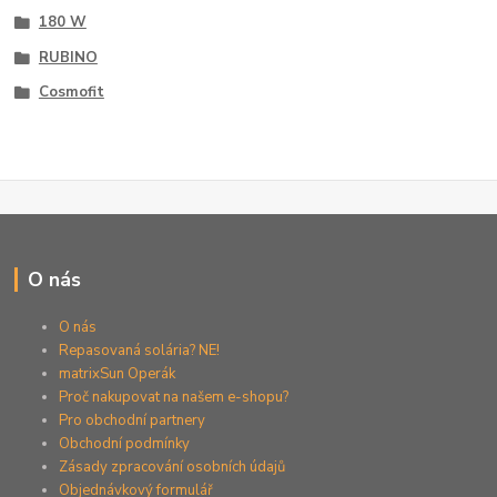
180 W
RUBINO
Cosmofit
O nás
O nás
Repasovaná solária? NE!
matrixSun Operák
Proč nakupovat na našem e-shopu?
Pro obchodní partnery
Obchodní podmínky
Zásady zpracování osobních údajů
Objednávkový formulář