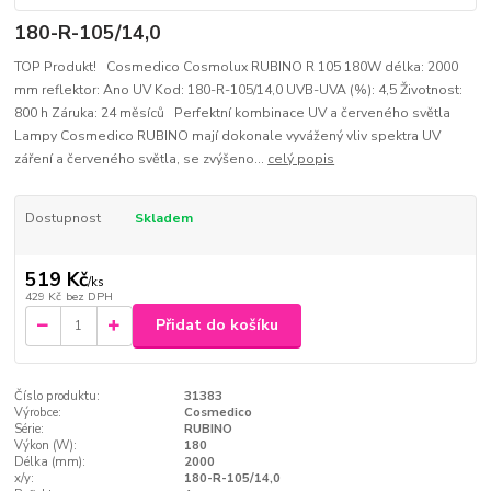
180-R-105/14,0
TOP Produkt! Cosmedico Cosmolux RUBINO R 105 180W délka: 2000
mm reflektor: Ano UV Kod: 180-R-105/14,0 UVB-UVA (%): 4,5 Životnost:
800 h Záruka: 24 měsíců Perfektní kombinace UV a červeného světla
Lampy Cosmedico RUBINO mají dokonale vyvážený vliv spektra UV
záření a červeného světla, se zvýšeno...
celý popis
Dostupnost
Skladem
519 Kč
/
ks
429 Kč
bez DPH
Přidat do košíku
Číslo produktu:
31383
Výrobce:
Cosmedico
Série:
RUBINO
Výkon (W):
180
Délka (mm):
2000
x/y:
180-R-105/14,0