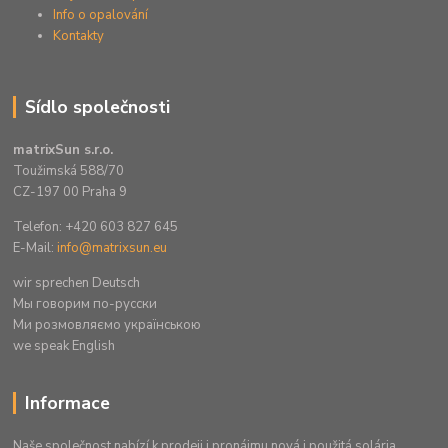
Info o opalování
Kontakty
Sídlo společnosti
matrixSun s.r.o.
Toužimská 588/70
CZ-197 00 Praha 9
Telefon: +420 603 827 645
E-Mail:
info@matrixsun.eu
wir sprechen Deutsch
Mы говорим по-русски
Ми розмовляємо українською
we speak English
Informace
Naše společnost nabízí k prodeji i pronájmu nová i použitá solária