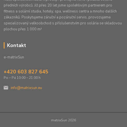
předních výrobců. Již přes 20 let jsme spolehlivým partnerem pro
fitness a solární studia, hotely, spa, wellness centra a mnoho dalších
zákazníků. Poskytujeme záruční a pozáruční servis, provozujeme
specializovaný velkoobchod s příslušenstvím pro solária se skladovou
plochou přes 1 000 m²
Kontakt
e-matrixSun
+420 603 827 645
Po – Pá 10:00 – 21:00 h
info@matrixsun.eu
matrixSun 2026