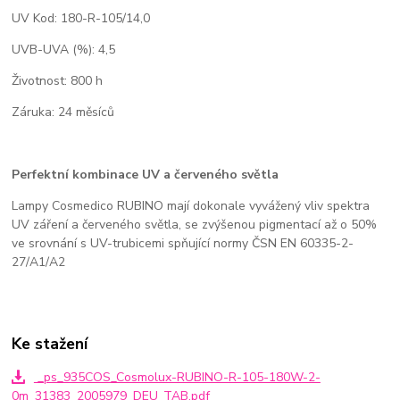
UV Kod: 180-R-105/14,0
UVB-UVA (%): 4,5
Životnost: 800 h
Záruka: 24 měsíců
Perfektní kombinace UV a červeného světla
Lampy Cosmedico RUBINO mají dokonale vyvážený vliv spektra
UV záření a červeného světla, se zvýšenou pigmentací až o 50%
ve srovnání s UV-trubicemi spňující normy ČSN EN 60335-2-
27/A1/A2
Ke stažení
_ps_935COS_Cosmolux-RUBINO-R-105-180W-2-
0m_31383_2005979_DEU_TAB.pdf