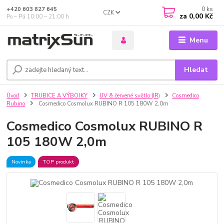
0
ks
+420 603 827 645
CZK
za
0,00 Kč
Po – Pá 10:00 – 21:00 h
Menu
Hledat
Úvod
TRUBICE A VÝBOJKY
UV & červené světlo (IR)
Cosmedico
Rubino
Cosmedico Cosmolux RUBINO R 105 180W 2,0m
Cosmedico Cosmolux RUBINO R
105 180W 2,0m
Novinka
TOP produkt