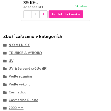
39 Kč
/
ks
Skladem
32 Kč
bez DPH
Přidat do košíku
Zboží zařazeno v kategoriích
N O V I N K Y
TRUBICE A VÝBOJKY
UV
UV & červené světlo (IR)
Podle rozměru
Podle výkonu
Cosmedico
Cosmedico Rubino
2000 mm