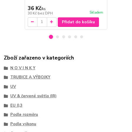
36 Kč
2 055 Kč
/
ks
Skladem
30 Kč
bez DPH
1 698 Kč
bez
Přidat do košíku
Zboží zařazeno v kategoriích
N O V I N K Y
TRUBICE A VÝBOJKY
UV
UV & červené světlo (IR)
EU 0,3
Podle rozměru
Podle výkonu