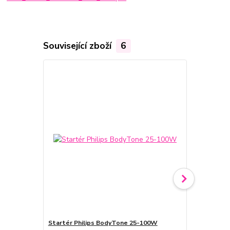
Související zboží
6
TOP produkt
Novinka
Startér Philips BodyTone 25-100W
Cosmedico 