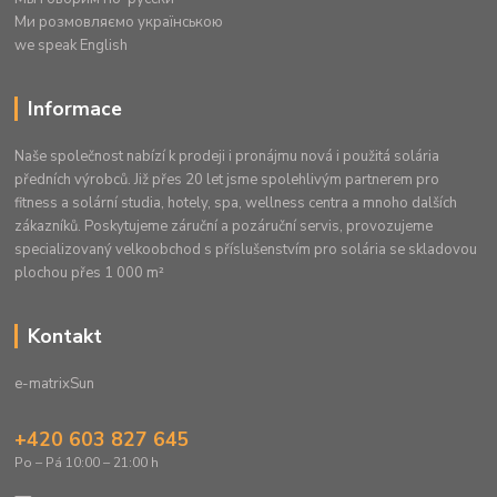
Ми розмовляємо українською
we speak English
Informace
Naše společnost nabízí k prodeji i pronájmu nová i použitá solária
předních výrobců. Již přes 20 let jsme spolehlivým partnerem pro
fitness a solární studia, hotely, spa, wellness centra a mnoho dalších
zákazníků. Poskytujeme záruční a pozáruční servis, provozujeme
specializovaný velkoobchod s příslušenstvím pro solária se skladovou
plochou přes 1 000 m²
Kontakt
e-matrixSun
+420 603 827 645
Po – Pá 10:00 – 21:00 h