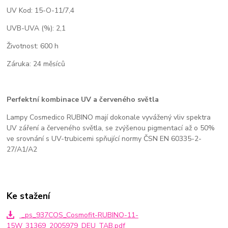
UV Kod: 15-O-11/7,4
UVB-UVA (%): 2,1
Životnost: 600 h
Záruka: 24 měsíců
Perfektní kombinace UV a červeného světla
Lampy Cosmedico RUBINO mají dokonale vyvážený vliv spektra
UV záření a červeného světla, se zvýšenou pigmentací až o 50%
ve srovnání s UV-trubicemi spňující normy ČSN EN 60335-2-
27/A1/A2
Ke stažení
_ps_937COS_Cosmofit-RUBINO-11-
15W_31369_2005979_DEU_TAB.pdf