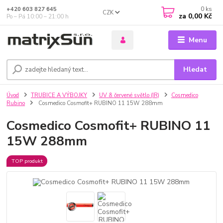
0
ks
+420 603 827 645
CZK
za
0,00 Kč
Po – Pá 10:00 – 21:00 h
Menu
Hledat
Úvod
TRUBICE A VÝBOJKY
UV & červené světlo (IR)
Cosmedico
Rubino
Cosmedico Cosmofit+ RUBINO 11 15W 288mm
Cosmedico Cosmofit+ RUBINO 11
15W 288mm
TOP produkt