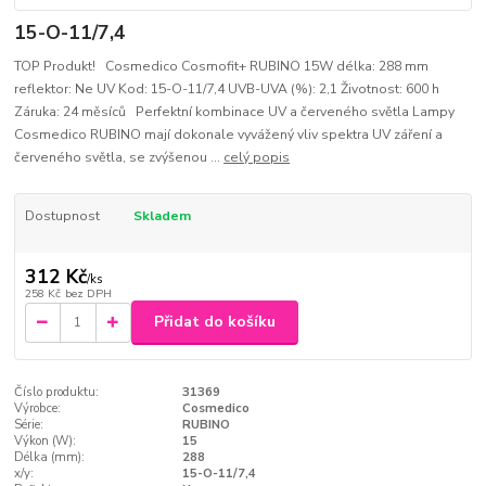
15-O-11/7,4
TOP Produkt! Cosmedico Cosmofit+ RUBINO 15W délka: 288 mm
reflektor: Ne UV Kod: 15-O-11/7,4 UVB-UVA (%): 2,1 Životnost: 600 h
Záruka: 24 měsíců Perfektní kombinace UV a červeného světla Lampy
Cosmedico RUBINO mají dokonale vyvážený vliv spektra UV záření a
červeného světla, se zvýšenou ...
celý popis
Dostupnost
Skladem
312 Kč
/
ks
258 Kč
bez DPH
Přidat do košíku
Číslo produktu:
31369
Výrobce:
Cosmedico
Série:
RUBINO
Výkon (W):
15
Délka (mm):
288
x/y:
15-O-11/7,4