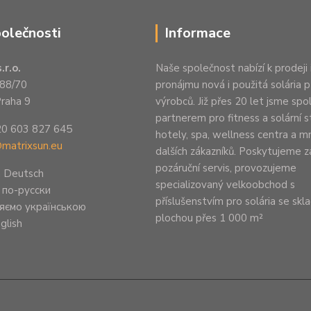
polečnosti
Informace
.r.o.
Naše společnost nabízí k prodeji 
88/70
pronájmu nová i použitá solária 
raha 9
výrobců. Již přes 20 let jsme spo
partnerem pro fitness a solární s
20 603 827 645
hotely, spa, wellness centra a 
@matrixsun.eu
dalších zákazníků. Poskytujeme z
pozáruční servis, provozujeme
n Deutsch
specializovaný velkoobchod s
 по-русски
příslušenstvím pro solária se sk
яємо українською
plochou přes 1 000 m²
glish