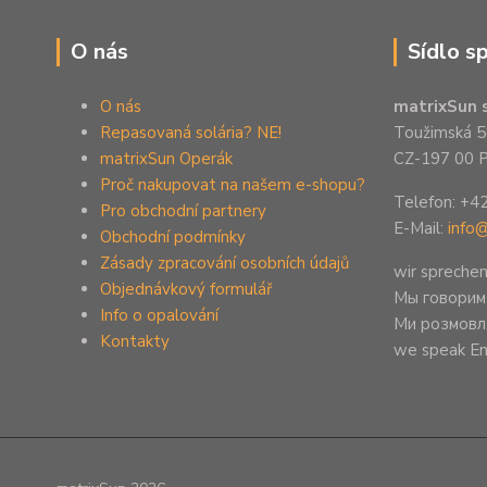
O nás
Sídlo s
O nás
matrixSun s
Repasovaná solária? NE!
Toužimská 5
matrixSun Operák
CZ-197 00 P
Proč nakupovat na našem e-shopu?
Telefon: +4
Pro obchodní partnery
E-Mail:
info
Obchodní podmínky
Zásady zpracování osobních údajů
wir spreche
Objednávkový formulář
Mы говорим
Info o opalování
Ми розмовл
Kontakty
we speak En