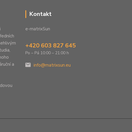
Kontakt
i
e-matrixSun
předních
lehlivým
+420 603 827 645
tudia,
Po – Pá 10:00 – 21:00 h
mnoho
áruční a
info@matrixsun.eu
ladovou