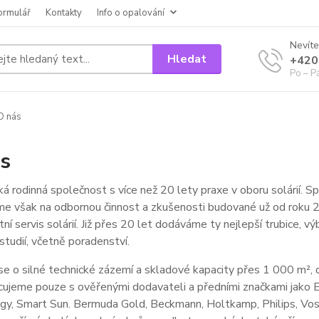
ormulář
Kontakty
Info o opalování
Nevíte
Hledat
+420
Po – P
O nás
s
á rodinná společnost s více než 20 lety praxe v oboru solárií. Sp
e však na odbornou činnost a zkušenosti budované už od roku 2
ní servis solárií. Již přes 20 let dodáváme ty nejlepší trubice, 
 studií, včetně poradenství.
e o silné technické zázemí a skladové kapacity přes 1 000 m², 
cujeme pouze s ověřenými dodavateli a předními značkami jako 
gy, Smart Sun. Bermuda Gold, Beckmann, Holtkamp, Philips, Vos