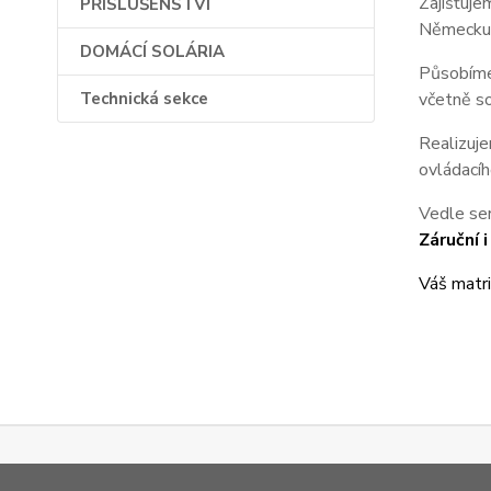
Zajišťuje
PŘÍSLUŠENSTVÍ
Německu, 
DOMÁCÍ SOLÁRIA
Působíme
Technická sekce
včetně so
Realizuje
ovládacíh
Vedle ser
Záruční 
Váš matr