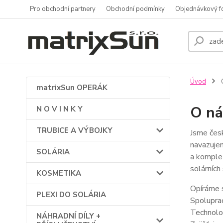
Pro obchodní partnery
Obchodní podmínky
Objednávkový f
Úvod
matrixSun OPERÁK
O ná
N O V I N K Y
TRUBICE A VÝBOJKY
Jsme česk
navazujem
SOLÁRIA
a komplet
solárních
KOSMETIKA
Opíráme s
PLEXI DO SOLÁRIA
Spolupra
Technolo
NÁHRADNÍ DÍLY +