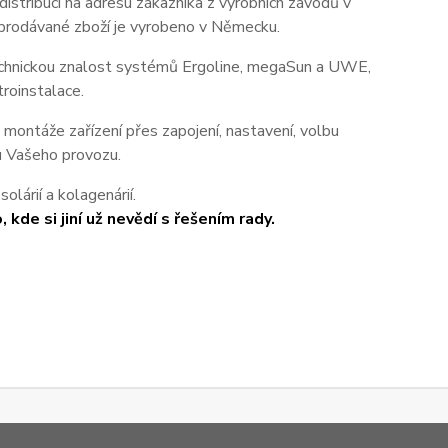
istribuci na adresu zákazníka z výrobních závodů v
e prodávané zboží je vyrobeno v Německu.
echnickou znalost systémů Ergoline, megaSun a UWE,
troinstalace.
 montáže zařízení přes zapojení, nastavení, volbu
lu Vašeho provozu.
olárií a kolagenárií.
 kde si jiní už nevědí s řešením rady.