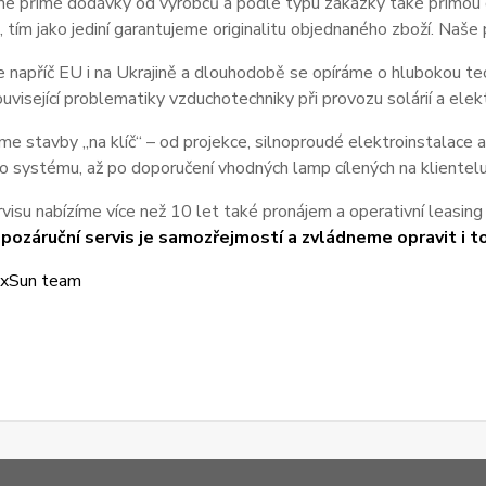
me přímé dodávky od výrobců a podle typu zakázky také přímou d
tím jako jediní garantujeme originalitu objednaného zboží. Naš
 napříč EU i na Ukrajině a dlouhodobě se opíráme o hlubokou t
uvisející problematiky vzduchotechniky při provozu solárií a elek
me stavby „na klíč“ – od projekce, silnoproudé elektroinstalace a
o systému, až po doporučení vhodných lamp cílených na kliente
visu nabízíme více než 10 let také pronájem a operativní leasing s
i pozáruční servis je samozřejmostí a zvládneme opravit i to,
ixSun team