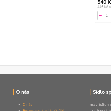
540 K
446 Kč
b
O nás
Sídlo s
O nás
matrixSun s
Repasovaná solária? NE!
Toužimská 5