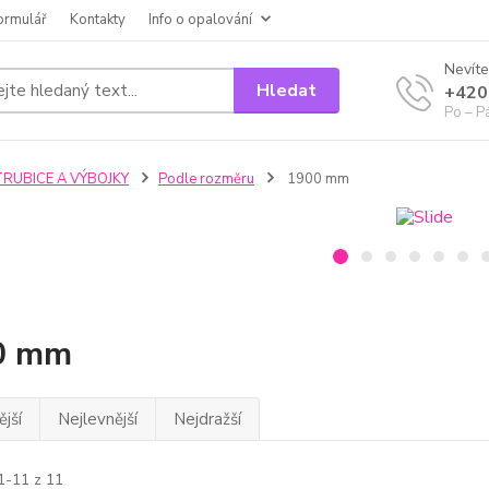
ormulář
Kontakty
Info o opalování
Nevíte
Hledat
+420
Po – P
TRUBICE A VÝBOJKY
Podle rozměru
1900 mm
0 mm
jší
Nejlevnější
Nejdražší
1-11 z 11