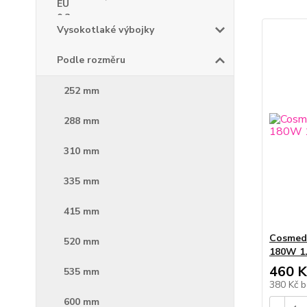
Vysokotlaké výbojky
Podle rozměru
252 mm
288 mm
310 mm
335 mm
415 mm
Cosmedi
520 mm
180W 1
460 K
535 mm
380 Kč
b
600 mm