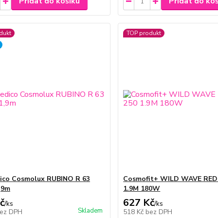
Přidat do košíku
Přidat do ko
dukt
TOP produkt
ico Cosmolux RUBINO R 63
Cosmofit+ WILD WAVE RED 
,9m
1.9M 180W
č
627 Kč
/
ks
/
ks
Skladem
ez DPH
518 Kč
bez DPH