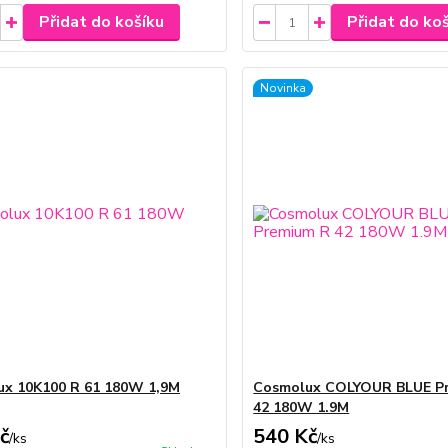
Přidat do košíku
Přidat do ko
Novinka
x 10K100 R 61 180W 1,9M
Cosmolux COLYOUR BLUE P
42 180W 1.9M
č
540 Kč
/
ks
/
ks