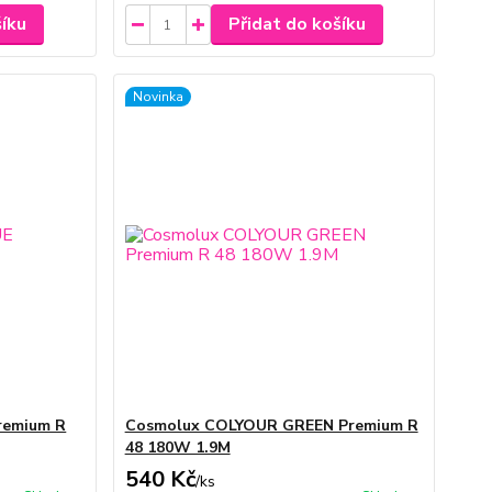
šíku
Přidat do košíku
Novinka
remium R
Cosmolux COLYOUR GREEN Premium R
48 180W 1.9M
540 Kč
/
ks