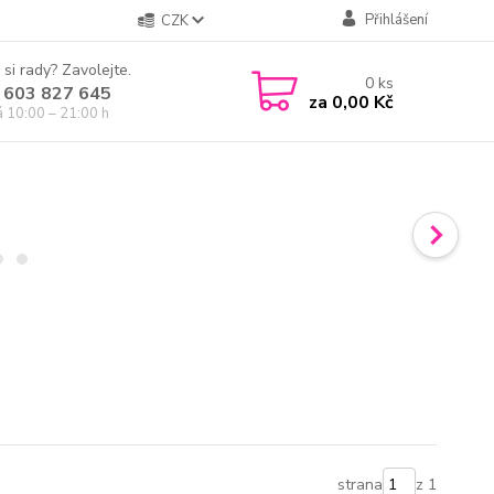
Přihlášení
CZK
 si rady? Zavolejte.
0
ks
 603 827 645
za
0,00 Kč
á 10:00 – 21:00 h
strana
z 1