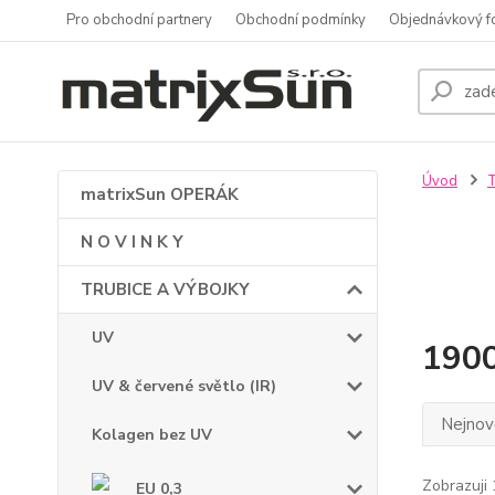
Pro obchodní partnery
Obchodní podmínky
Objednávkový f
Úvod
matrixSun OPERÁK
N O V I N K Y
TRUBICE A VÝBOJKY
UV
190
UV & červené světlo (IR)
Nejnově
Kolagen bez UV
Zobrazuji 
EU 0,3