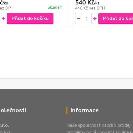
č
540 Kč
/
ks
/
ks
Skladem
ez DPH
446 Kč
bez DPH
Přidat do košíku
Přidat do ko
polečnosti
Informace
.r.o.
Naše společnost nabízí k prodeji 
88/70
pronájmu nová i použitá solária 