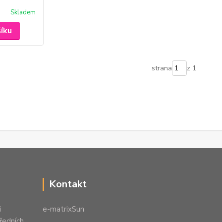
Skladem
šíku
strana
z 1
Kontakt
i
e-matrixSun
předních