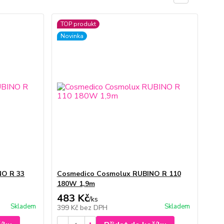
TOP produkt
Novinka
NO R 33
Cosmedico Cosmolux RUBINO R 110
180W 1,9m
483 Kč
/
ks
Skladem
Skladem
399 Kč
bez DPH