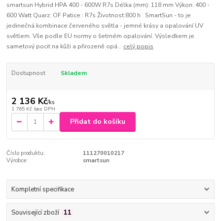
smartsun Hybrid HPA 400 - 600W R7s Délka (mm): 118 mm Výkon: 400 -
600 Watt Quarz: OF Patice : R7s Životnost:800 h SmartSun - to je
jedinečná kombinace červeného světla - jemné krásy a opalování UV
světlem. Vše podle EU normy o šetrném opalování. Výsledkem je
sametový pocit na kůži a přirozeně opá...
celý popis
Dostupnost
Skladem
2 136 Kč
/
ks
1 765 Kč
bez DPH
Přidat do košíku
Číslo produktu:
111270010217
Výrobce:
smartsun
Kompletní specifikace
Související zboží
11