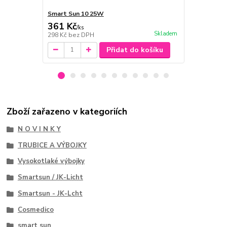
Smart Sun 10 25W
Smart Sun 
361 Kč
361 Kč
/
ks
/
ks
Skladem
298 Kč
bez DPH
298 Kč
bez 
Přidat do košíku
Zboží zařazeno v kategoriích
N O V I N K Y
TRUBICE A VÝBOJKY
Vysokotlaké výbojky
Smartsun / JK-Licht
Smartsun - JK-Lcht
Cosmedico
smart sun