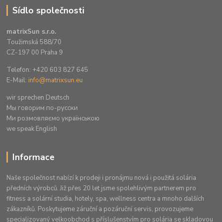
Sídlo společnosti
matrixSun s.r.o.
Toužimská 588/70
CZ-197 00 Praha 9
Telefon: +420 603 827 645
E-Mail:
info@matrixsun.eu
wir sprechen Deutsch
Mы говорим по-русски
Ми розмовляємо українською
we speak English
Informace
Naše společnost nabízí k prodeji i pronájmu nová i použitá solária
předních výrobců. Již přes 20 let jsme spolehlivým partnerem pro
fitness a solární studia, hotely, spa, wellness centra a mnoho dalších
zákazníků. Poskytujeme záruční a pozáruční servis, provozujeme
specializovaný velkoobchod s příslušenstvím pro solária se skladovou