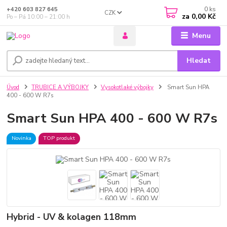
0
ks
+420 603 827 645
CZK
za
0,00 Kč
Po – Pá 10:00 – 21:00 h
Menu
Hledat
Úvod
TRUBICE A VÝBOJKY
Vysokotlaké výbojky
Smart Sun HPA
400 - 600 W R7s
Smart Sun HPA 400 - 600 W R7s
Novinka
TOP produkt
Hybrid - UV & kolagen 118mm