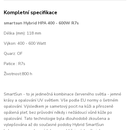
Kompletní specifikace
smartsun Hybrid HPA 400 - 600W R7s
Délka (mm): 118 mm
Výkon: 400 - 600 Watt
Quarz: OF
Patice : R7s
Životnost:800 h
SmartSun - to je jedinečná kombinace červeného světla - jemné
krásy a opalování UV světlem. Vše podle EU normy o šetrném
opalování. Výsledkem je sametový pocit na kůži a přirozeně
opálená pleť, bez průvodní někdy i nežádoucí vůně kůže po
opalování. Tato technologie byla dlouhodobě zkoušena a
vylepšována až do současné podoby Hybrid SmartSun