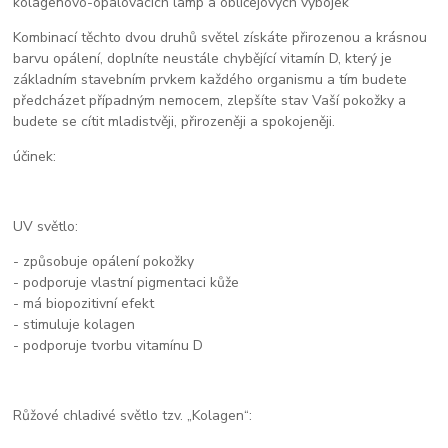
kolagenovo-opalovacích lamp a obličejových výbojek
Kombinací těchto dvou druhů světel získáte přirozenou a krásnou
barvu opálení, doplníte neustále chybějící vitamín D, který je
základním stavebním prvkem každého organismu a tím budete
předcházet případným nemocem, zlepšíte stav Vaší pokožky a
budete se cítit mladistvěji, přirozeněji a spokojeněji.
účinek:
UV světlo:
- způsobuje opálení pokožky
- podporuje vlastní pigmentaci kůže
- má biopozitivní efekt
- stimuluje kolagen
- podporuje tvorbu vitamínu D
Růžové chladivé světlo tzv. „Kolagen“: