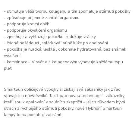
- stimuluje větší tvorbu kolagenu a tím zpomaluje stárnutí pokožky
- způsobuje příjemné zahřátí organismu
- podporuje krevní oběh
- podporuje okysličení organismu
- zjemňuje a vyhlazuje pokožku, redukuje vrásky
- žádná nežádoucí „solárková“ vůně kůže po opalování
- pokožka je hladká, lesklá , dokonale hydratovaná, bez známek
vysušení
- kombinace UV světla s kolagenovým vyhovuje každému typu
pleti
SmartSun obličejové výbojky si získají své zákazníky jak z řad
stávajících návštěvníků, tak touto novou technologií i zákazníky,
kteří jsou k opalování v soláriích skeptičtí – jejich důvodem bývá
strach z rychlejšího stárnutí pokožky, nové Hybridní SmartSun
lampy tomu pomáhají zabránit.