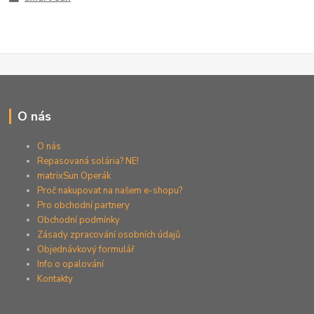
O nás
O nás
Repasovaná solária? NE!
matrixSun Operák
Proč nakupovat na našem e-shopu?
Pro obchodní partnery
Obchodní podmínky
Zásady zpracování osobních údajů
Objednávkový formulář
Info o opalování
Kontakty