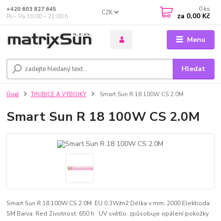
0
ks
+420 603 827 645
CZK
za
0,00 Kč
Po – Pá 10:00 – 21:00 h
Menu
Hledat
Úvod
TRUBICE A VÝBOJKY
Smart Sun R 18 100W CS 2.0M
Smart Sun R 18 100W CS 2.0M
Smart Sun R 18 100W CS 2.0M EU 0,3W/m2 Délka v mm: 2000 Elektroda:
SM Barva: Red Zivotnost: 650 h UV světlo: způsobuje opálení pokožky