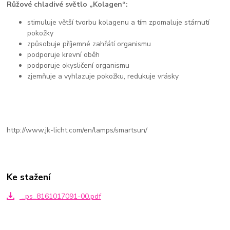
Růžové chladivé světlo „Kolagen“:
stimuluje větší tvorbu kolagenu a tím zpomaluje stárnutí
pokožky
způsobuje příjemné zahřátí organismu
podporuje krevní oběh
podporuje okysličení organismu
zjemňuje a vyhlazuje pokožku, redukuje vrásky
http://www.jk-licht.com/en/lamps/smartsun/
Ke stažení
_ps_8161017091-00.pdf