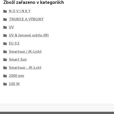
Zboží zařazeno v kategoriích
N O V I N K Y
TRUBICE A VÝBOJKY
UV
UV & červené světlo (IR)
EU 0,3
Smartsun / JK-Licht
Smart Sun
Smartsun - JK-Lcht
2000 mm
100 W