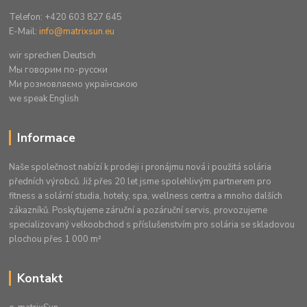
Telefon: +420 603 827 645
E-Mail:
info@matrixsun.eu
wir sprechen Deutsch
Mы говорим по-русски
Ми розмовляємо українською
we speak English
Informace
Naše společnost nabízí k prodeji i pronájmu nová i použitá solária
předních výrobců. Již přes 20 let jsme spolehlivým partnerem pro
fitness a solární studia, hotely, spa, wellness centra a mnoho dalších
zákazníků. Poskytujeme záruční a pozáruční servis, provozujeme
specializovaný velkoobchod s příslušenstvím pro solária se skladovou
plochou přes 1 000 m²
Kontakt