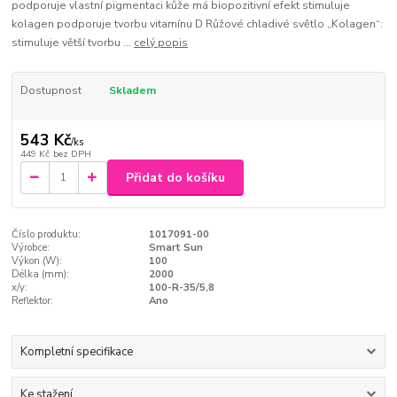
podporuje vlastní pigmentaci kůže má biopozitivní efekt stimuluje
kolagen podporuje tvorbu vitamínu D Růžové chladivé světlo „Kolagen“:
stimuluje větší tvorbu ...
celý popis
Dostupnost
Skladem
543 Kč
/
ks
449 Kč
bez DPH
Přidat do košíku
Číslo produktu:
1017091-00
Výrobce:
Smart Sun
Výkon (W):
100
Délka (mm):
2000
x/y:
100-R-35/5,8
Reflektor:
Ano
Kompletní specifikace
Ke stažení