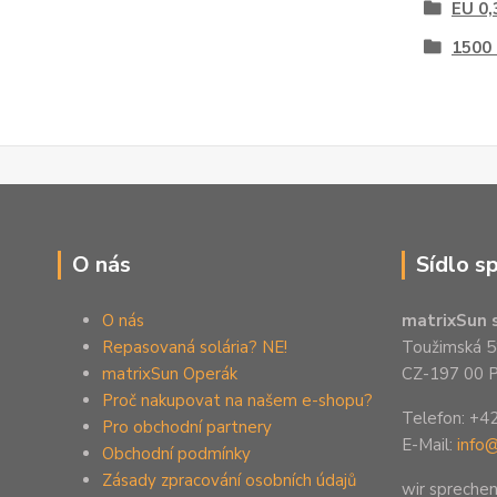
EU 0,
1500
O nás
Sídlo s
O nás
matrixSun s
Repasovaná solária? NE!
Toužimská 5
matrixSun Operák
CZ-197 00 P
Proč nakupovat na našem e-shopu?
Telefon: +4
Pro obchodní partnery
E-Mail:
info
Obchodní podmínky
Zásady zpracování osobních údajů
wir spreche