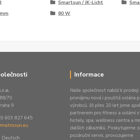
3
Smartsun / JK-Licht
Sma
 mm
80 W
polečnosti
Informace
.r.o.
Naše společnost nabízí k prodeji 
88/70
pronájmu nová i použitá solária 
raha 9
výrobců. Již přes 20 let jsme spo
partnerem pro fitness a solární s
20 603 827 645
hotely, spa, wellness centra a 
@matrixsun.eu
dalších zákazníků. Poskytujeme z
pozáruční servis, provozujeme
n Deutsch