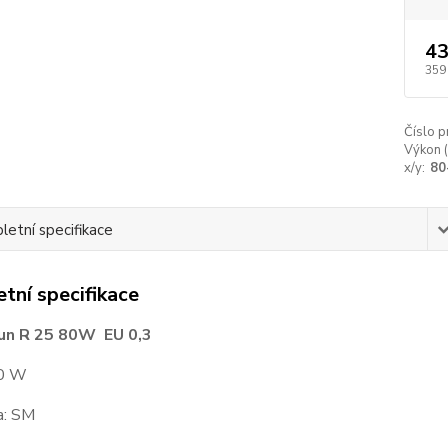
43
359
Číslo p
Výkon 
x/y:
80
etní specifikace
tní specifikace
un R 25 80W EU 0,3
80 W
a: SM