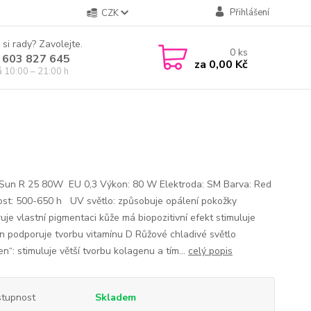
Přihlášení
CZK
 si rady? Zavolejte.
0
ks
 603 827 645
za
0,00 Kč
á 10:00 – 21:00 h
Sun R 25 80W EU 0,3 Výkon: 80 W Elektroda: SM Barva: Red
ost: 500-650 h UV světlo: způsobuje opálení pokožky
uje vlastní pigmentaci kůže má biopozitivní efekt stimuluje
n podporuje tvorbu vitamínu D Růžové chladivé světlo
n“: stimuluje větší tvorbu kolagenu a tím...
celý popis
tupnost
Skladem