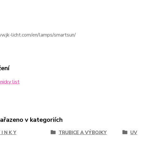
w.jk-licht.com/en/lamps/smartsun/
žení
icky list
zařazeno v kategoriích
 I N K Y
TRUBICE A VÝBOJKY
UV