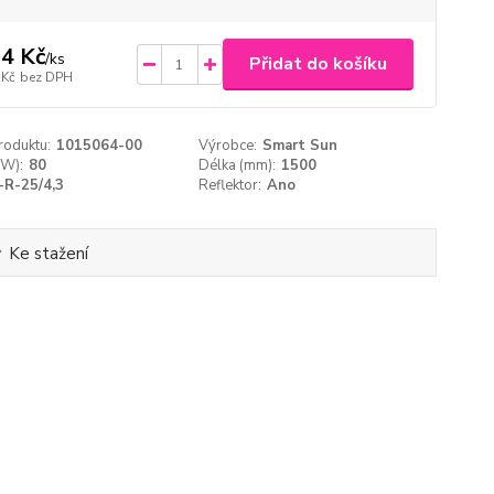
4 Kč
/
ks
Přidat do košíku
 Kč
bez DPH
roduktu:
1015064-00
Výrobce:
Smart Sun
(W):
80
Délka (mm):
1500
-R-25/4,3
Reflektor:
Ano
Ke stažení