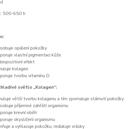
ed
t: 500-650 h
o:
sobuje opálení pokožky
poruje vlastní pigmentaci kůže
biopozitivní efekt
muluje kolagen
poruje tvorbu vitamínu D
hladivé světlo „Kolagen“:
muluje větší tvorbu kolagenu a tím zpomaluje stárnutí pokožky
sobuje příjemné zahřátí organismu
poruje krevní oběh
poruje okysličení organismu
mňuje a vyhlazuje pokožku, redukuje vrásky