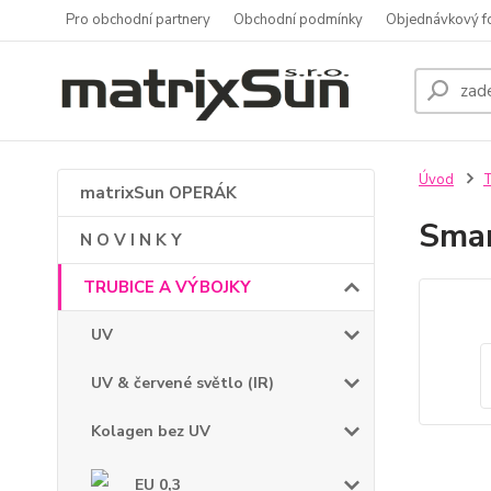
Pro obchodní partnery
Obchodní podmínky
Objednávkový f
Úvod
matrixSun OPERÁK
Sma
N O V I N K Y
TRUBICE A VÝBOJKY
UV
UV & červené světlo (IR)
Kolagen bez UV
EU 0,3