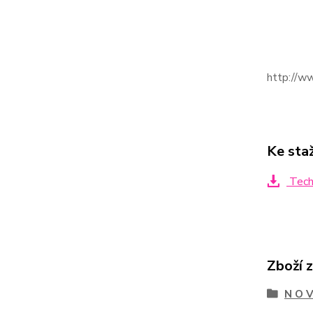
http://ww
Ke sta
Techn
Zboží 
N O V