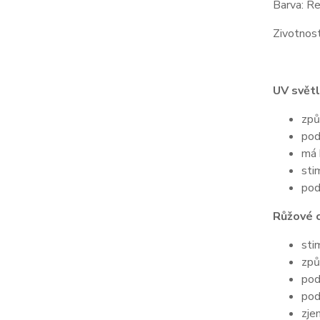
Barva: R
Zivotnos
UV světl
způ
pod
má 
sti
pod
Růžové c
sti
způ
pod
pod
zje