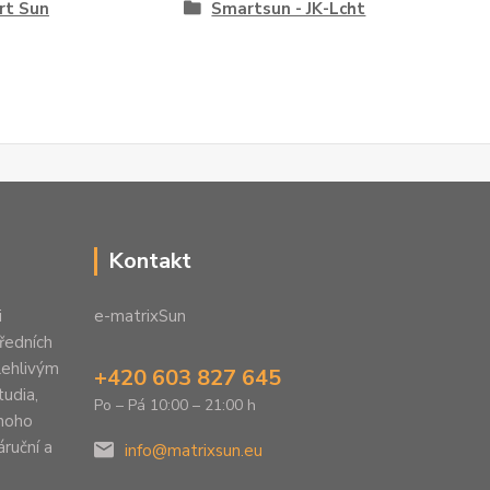
rt Sun
Smartsun - JK-Lcht
Kontakt
i
e-matrixSun
předních
lehlivým
+420 603 827 645
tudia,
Po – Pá 10:00 – 21:00 h
mnoho
áruční a
info@matrixsun.eu