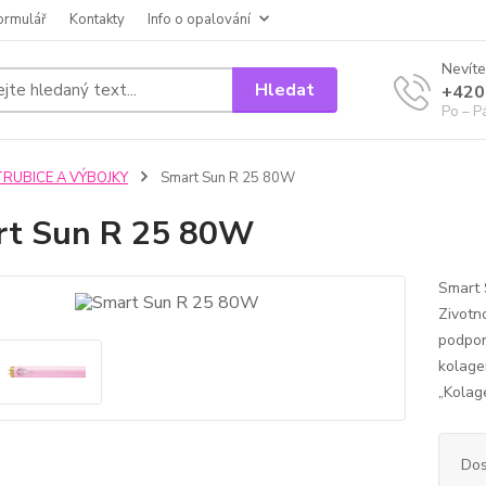
ormulář
Kontakty
Info o opalování
Nevíte
Hledat
+420
Po – P
TRUBICE A VÝBOJKY
Smart Sun R 25 80W
rt Sun R 25 80W
Smart 
Zivotn
podpor
kolage
„Kolage
Dos