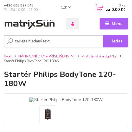
0
ks
+420 603 827 645
CZK
za
0,00 Kč
Po – Pá 10:00 – 21:00 h
Menu
Hledat
Úvod
NÁHRADNÍ DÍLY + PŘÍSLUŠENSTVÍ
Příslušenství a doplňky
Startér Philips BodyTone 120-180W
Startér Philips BodyTone 120-
180W