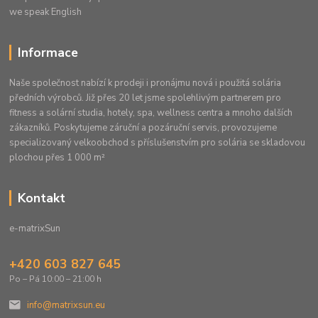
we speak English
Informace
Naše společnost nabízí k prodeji i pronájmu nová i použitá solária
předních výrobců. Již přes 20 let jsme spolehlivým partnerem pro
fitness a solární studia, hotely, spa, wellness centra a mnoho dalších
zákazníků. Poskytujeme záruční a pozáruční servis, provozujeme
specializovaný velkoobchod s příslušenstvím pro solária se skladovou
plochou přes 1 000 m²
Kontakt
e-matrixSun
+420 603 827 645
Po – Pá 10:00 – 21:00 h
info@matrixsun.eu