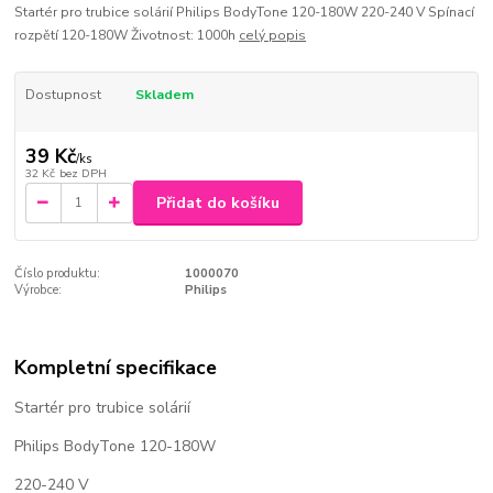
Startér pro trubice solárií Philips BodyTone 120-180W 220-240 V Spínací
rozpětí 120-180W Životnost: 1000h
celý popis
Dostupnost
Skladem
39 Kč
/
ks
32 Kč
bez DPH
Přidat do košíku
Číslo produktu:
1000070
Výrobce:
Philips
Kompletní specifikace
Startér pro trubice solárií
Philips BodyTone 120-180W
220-240 V