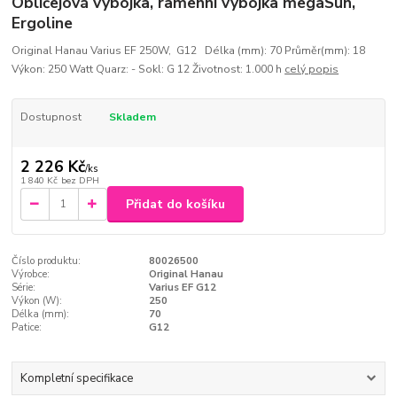
Obličejová výbojka, ramenní výbojka megaSun,
Ergoline
Original Hanau Varius EF 250W, G12 Délka (mm): 70 Průměr(mm): 18
Výkon: 250 Watt Quarz: - Sokl: G 12 Životnost: 1.000 h
celý popis
Dostupnost
Skladem
2 226 Kč
/
ks
1 840 Kč
bez DPH
Přidat do košíku
Číslo produktu:
80026500
Výrobce:
Original Hanau
Série:
Varius EF G12
Výkon (W):
250
Délka (mm):
70
Patice:
G12
Kompletní specifikace