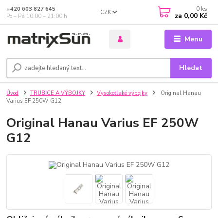
0
ks
+420 603 827 645
CZK
za
0,00 Kč
Po – Pá 10:00 – 21:00 h
Menu
Hledat
Úvod
TRUBICE A VÝBOJKY
Vysokotlaké výbojky
Original Hanau
Varius EF 250W G12
Original Hanau Varius EF 250W
G12