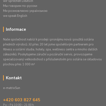
wir sprechen Deutsch
Mы говорим по-русски
Ми розмовляємо українською
we speak English
Informace
Naše společnost nabízí k prodeji i pronájmu nová i použitá solária
předních výrobců. Již přes 20 let jsme spolehlivým partnerem pro
fitness a solární studia, hotely, spa, wellness centra a mnoho dalších
zákazníků. Poskytujeme záruční a pozáruční servis, provozujeme
specializovaný velkoobchod s příslušenstvím pro solária se skladovou
plochou přes 1 000 m²
Kontakt
e-matrixSun
+420 603 827 645
Po – Pá 10:00 – 21:00 h