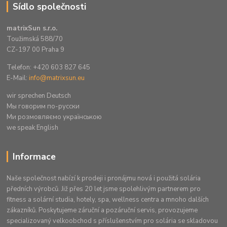
Sídlo společnosti
matrixSun s.r.o.
Toužimská 588/70
CZ-197 00 Praha 9
Telefon: +420 603 827 645
E-Mail:
info@matrixsun.eu
wir sprechen Deutsch
Mы говорим по-русски
Ми розмовляємо українською
we speak English
Informace
Naše společnost nabízí k prodeji i pronájmu nová i použitá solária
předních výrobců. Již přes 20 let jsme spolehlivým partnerem pro
fitness a solární studia, hotely, spa, wellness centra a mnoho dalších
zákazníků. Poskytujeme záruční a pozáruční servis, provozujeme
specializovaný velkoobchod s příslušenstvím pro solária se skladovou