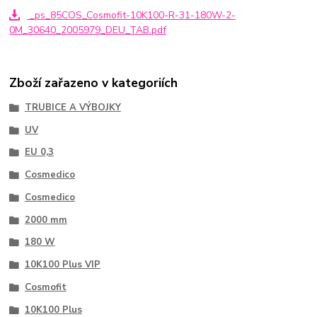
_ps_85COS_Cosmofit-10K100-R-31-180W-2-
0M_30640_2005979_DEU_TAB.pdf
Zboží zařazeno v kategoriích
TRUBICE A VÝBOJKY
UV
EU 0,3
Cosmedico
Cosmedico
2000 mm
180 W
10K100 Plus VIP
Cosmofit
10K100 Plus