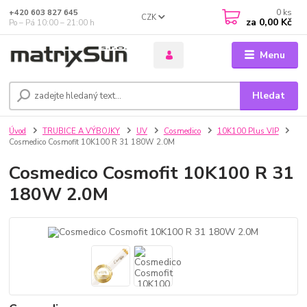
0
ks
+420 603 827 645
CZK
za
0,00 Kč
Po – Pá 10:00 – 21:00 h
Menu
Hledat
Úvod
TRUBICE A VÝBOJKY
UV
Cosmedico
10K100 Plus VIP
Cosmedico Cosmofit 10K100 R 31 180W 2.0M
Cosmedico Cosmofit 10K100 R 31
180W 2.0M