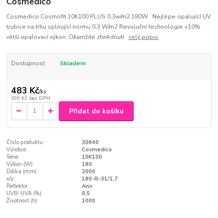
Cosmedico
Cosmedico Cosmofit 10K100 PLUS 0,3w/m2 180W Nejlépe opalující UV
trubice na trhu splnující normu 0,3 W/m2 Revoluční technologie +10%
větší opalovací výkon. Okamžité zhnědnutí
celý popis
Dostupnost
Skladem
483 Kč
/
ks
399 Kč
bez DPH
Přidat do košíku
Číslo produktu:
30640
Výrobce:
Cosmedico
Série:
10K100
Výkon (W):
180
Délka (mm):
2000
x/y:
180-R-31/1,7
Reflektor:
Ano
UVB-UVA (%):
0,5
Životnost (h):
1000