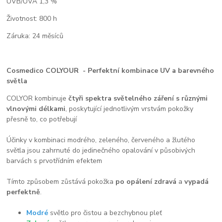
UVB/UVA 1,3 %
Životnost: 800 h
Záruka: 24 měsíců
Cosmedico COLYOUR - Perfektní kombinace UV a barevného
světla
COLYOR kombinuje
čtyři spektra světelného záření
s různými
vlnovými délkami
, poskytující jednotlivým vrstvám pokožky
přesně to, co potřebují
Účinky v kombinaci modrého, zeleného, ​​červeného a žlutého
světla jsou zahrnuté do jedinečného opalování v působivých
barvách s prvotřídním efektem
Tímto způsobem zůstává pokožka
po opálení zdravá
a
vypadá
perfektně
.
Modré
světlo pro čistou a bezchybnou pleť