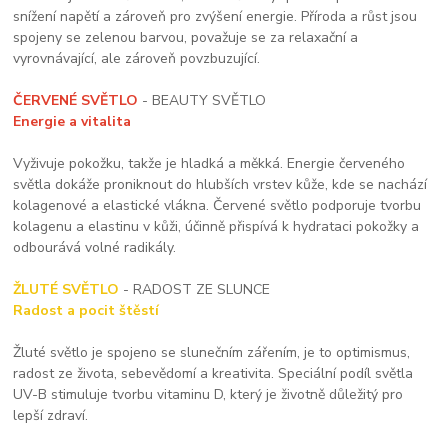
snížení napětí a zároveň pro zvýšení energie. Příroda a růst jsou
spojeny se zelenou barvou, považuje se za relaxační a
vyrovnávající, ale zároveň povzbuzující.
ČERVENÉ SVĚTLO
- BEAUTY SVĚTLO
Energie a vitalita
Vyživuje pokožku, takže je hladká a měkká. Energie červeného
světla dokáže proniknout do hlubších vrstev kůže, kde se nachází
kolagenové a elastické vlákna. Červené světlo podporuje tvorbu
kolagenu a elastinu v kůži, účinně přispívá k hydrataci pokožky a
odbourává volné radikály.
ŽLUTÉ SVĚTLO
- RADOST ZE SLUNCE
Radost a pocit štěstí
Žluté světlo je spojeno se slunečním zářením, je to optimismus,
radost ze života, sebevědomí a kreativita. Speciální podíl světla
UV-B stimuluje tvorbu vitaminu D, který je životně důležitý pro
lepší zdraví.