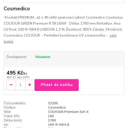
Cosmedico
Produkt PREMIUM ..až o 45 větší opalovací výkon! Cosmedico Cosmolux
COLYOUR GREEN Premium R 59 160W Délka: 1760 mm Reflektor: Ano
UV Kod: 160-R-59/4,8 UVB/UVA 1,3 % Životnost: 800 h Záruka: 24 měsíců
Cosmedico COLYOUR - Perfektní kombinace UV a barevného ...
celý
popis
Dostupnost
Skladem
495 Kč
/
ks
409 Kč
bez DPH
Přidat do košíku
Číslo produktu:
32295
Výrobce:
Cosmedico
Série:
COLYOUR Premium Set 4
Výkon (W):
160
Délka (mm):
1760
x/y:
160-R-59/4,8