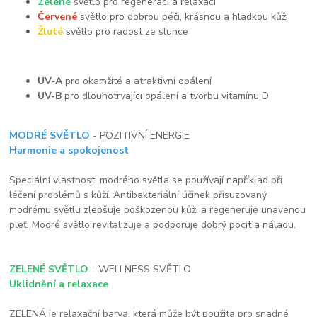
Zelené
světlo pro regeneraci a relaxaci
Červené
světlo pro dobrou péči, krásnou a hladkou kůži
Žluté
světlo pro radost ze slunce
UV-A
pro okamžité a atraktivní opálení
UV-B
pro dlouhotrvající opálení a tvorbu vitamínu D
MODRÉ SVĚTLO
- POZITIVNÍ ENERGIE
Harmonie a spokojenost
Speciální vlastnosti modrého světla se používají například při
léčení problémů s kůží. Antibakteriální účinek přisuzovaný
modrému světlu zlepšuje poškozenou kůži a regeneruje unavenou
pleť. Modré světlo revitalizuje a podporuje dobrý pocit a náladu.
ZELENÉ SVĚTLO
- WELLNESS SVĚTLO
Uklidnění a relaxace
ZELENÁ je relaxační barva, která může být použita pro snadné