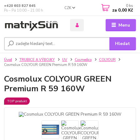
0
ks
+420 603 827 645
CZK
za
0,00 Kč
Po – Pá 10:00 – 21:00 h
Menu
Hledat
Úvod
TRUBICE A VÝBOJKY
UV
Cosmedico
COLYOUR
Cosmolux COLYOUR GREEN Premium R 59 160W
Cosmolux COLYOUR GREEN
Premium R 59 160W
TOP produkt