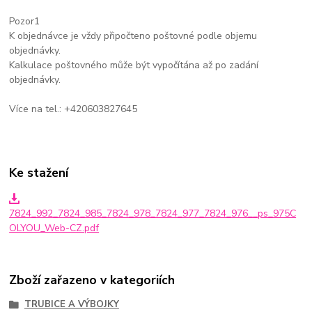
Pozor1
K objednávce je vždy připočteno poštovné podle objemu
objednávky.
Kalkulace poštovného může být vypočítána až po zadání
objednávky.
Více na tel.: +420603827645
Ke stažení
7824_992_7824_985_7824_978_7824_977_7824_976__ps_975C
OLYOU_Web-CZ.pdf
Zboží zařazeno v kategoriích
TRUBICE A VÝBOJKY