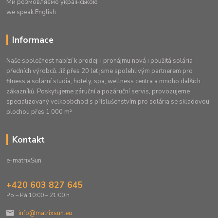
Ми розмовляємо українською
we speak English
Informace
Naše společnost nabízí k prodeji i pronájmu nová i použitá solária
předních výrobců. Již přes 20 let jsme spolehlivým partnerem pro
fitness a solární studia, hotely, spa, wellness centra a mnoho dalších
zákazníků. Poskytujeme záruční a pozáruční servis, provozujeme
specializovaný velkoobchod s příslušenstvím pro solária se skladovou
plochou přes 1 000 m²
Kontakt
e-matrixSun
+420 603 827 645
Po – Pá 10:00 – 21:00 h
info@matrixsun.eu