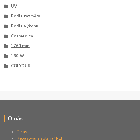
UV
Podle rozměru
Podle výkonu
Cosmedico
1760 mm
160 W
COLYOUR
O nás
O nás
Repasovaná solária? NE!