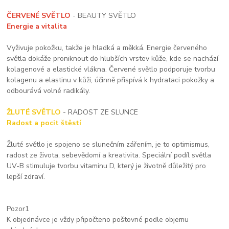
ČERVENÉ SVĚTLO
- BEAUTY SVĚTLO
Energie a vitalita
Vyživuje pokožku, takže je hladká a měkká. Energie červeného
světla dokáže proniknout do hlubších vrstev kůže, kde se nachází
kolagenové a elastické vlákna. Červené světlo podporuje tvorbu
kolagenu a elastinu v kůži, účinně přispívá k hydrataci pokožky a
odbourává volné radikály.
ŽLUTÉ SVĚTLO
- RADOST ZE SLUNCE
Radost a pocit štěstí
Žluté světlo je spojeno se slunečním zářením, je to optimismus,
radost ze života, sebevědomí a kreativita. Speciální podíl světla
UV-B stimuluje tvorbu vitaminu D, který je životně důležitý pro
lepší zdraví.
Pozor1
K objednávce je vždy připočteno poštovné podle objemu