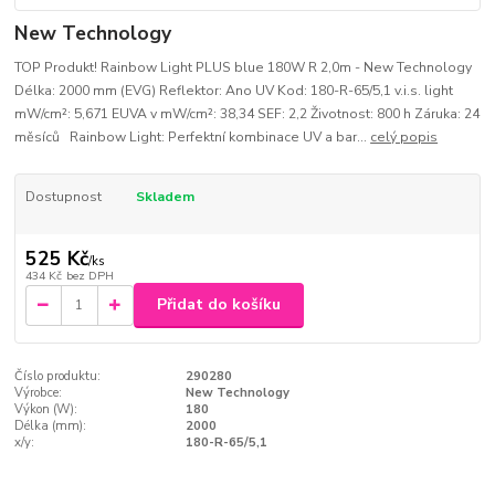
New Technology
TOP Produkt! Rainbow Light PLUS blue 180W R 2,0m - New Technology
Délka: 2000 mm (EVG) Reflektor: Ano UV Kod: 180-R-65/5,1 v.i.s. light
mW/cm²: 5,671 EUVA v mW/cm²: 38,34 SEF: 2,2 Životnost: 800 h Záruka: 24
měsíců Rainbow Light: Perfektní kombinace UV a bar...
celý popis
Dostupnost
Skladem
525 Kč
/
ks
434 Kč
bez DPH
Přidat do košíku
Číslo produktu:
290280
Výrobce:
New Technology
Výkon (W):
180
Délka (mm):
2000
x/y:
180-R-65/5,1