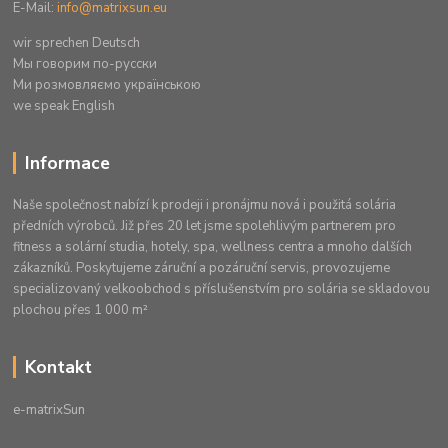
E-Mail:
info@matrixsun.eu
wir sprechen Deutsch
Mы говорим по-русски
Ми розмовляємо українською
we speak English
Informace
Naše společnost nabízí k prodeji i pronájmu nová i použitá solária
předních výrobců. Již přes 20 let jsme spolehlivým partnerem pro
fitness a solární studia, hotely, spa, wellness centra a mnoho dalších
zákazníků. Poskytujeme záruční a pozáruční servis, provozujeme
specializovaný velkoobchod s příslušenstvím pro solária se skladovou
plochou přes 1 000 m²
Kontakt
e-matrixSun