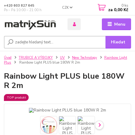
0
ks
+420 603 827 645
CZK
za
0,00 Kč
Po – Pá 10:00 – 21:00 h
Menu
Hledat
Úvod
TRUBICE A VÝBOJKY
UV
New Technology
Rainbow Light
Plus
Rainbow Light PLUS blue 180W R 2m
Rainbow Light PLUS blue 180W
R 2m
TOP produkt