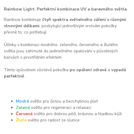
Rainbow Light: Perfektní kombinace UV a barevného světla
Rainbow kombinuje
čtyři spektra světelného záření
s různými
vlnovými délkami
, poskytující jednotlivým vrstvám pokožky
přesně to, co potřebují
Účinky v kombinaci modrého, zeleného, ​​červeného a žlutého
světla jsou zahrnuté do jedinečného opalování v působivých
barvách s prvotřídním efektem
Tímto způsobem zůstává pokožka
po opálení zdravá
a
vypadá
perfektně
.
Modré
světlo pro čistou a bezchybnou pleť
Zelené
světlo pro regeneraci a relaxaci
Červené
světlo pro dobrou péči, krásnou a hladkou kůži
Žluté
světlo pro radost ze slunce