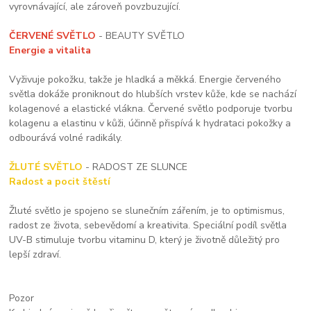
vyrovnávající, ale zároveň povzbuzující.
ČERVENÉ SVĚTLO
- BEAUTY SVĚTLO
Energie a vitalita
Vyživuje pokožku, takže je hladká a měkká. Energie červeného
světla dokáže proniknout do hlubších vrstev kůže, kde se nachází
kolagenové a elastické vlákna. Červené světlo podporuje tvorbu
kolagenu a elastinu v kůži, účinně přispívá k hydrataci pokožky a
odbourává volné radikály.
ŽLUTÉ SVĚTLO
- RADOST ZE SLUNCE
Radost a pocit štěstí
Žluté světlo je spojeno se slunečním zářením, je to optimismus,
radost ze života, sebevědomí a kreativita. Speciální podíl světla
UV-B stimuluje tvorbu vitaminu D, který je životně důležitý pro
lepší zdraví.
Pozor