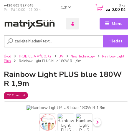
0
ks
+420 603 827 645
CZK
za
0,00 Kč
Po – Pá 10:00 – 21:00 h
Menu
Hledat
Úvod
TRUBICE A VÝBOJKY
UV
New Technology
Rainbow Light
Plus
Rainbow Light PLUS blue 180W R 1,9m
Rainbow Light PLUS blue 180W
R 1,9m
TOP produkt