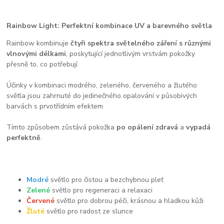
Rainbow Light: Perfektní kombinace UV a barevného světla
Rainbow kombinuje
čtyři spektra světelného záření
s různými
vlnovými délkami
, poskytující jednotlivým vrstvám pokožky
přesně to, co potřebují
Účinky v kombinaci modrého, zeleného, ​​červeného a žlutého
světla jsou zahrnuté do jedinečného opalování v působivých
barvách s prvotřídním efektem
Tímto způsobem zůstává pokožka
po opálení zdravá
a
vypadá
perfektně
.
Modré
světlo pro čistou a bezchybnou pleť
Zelené
světlo pro regeneraci a relaxaci
Červené
světlo pro dobrou péči, krásnou a hladkou kůži
Žluté
světlo pro radost ze slunce