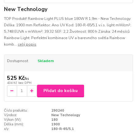
New Technology
TOP Produkt! Rainbow Light PLUS blue 180W R 1,9m - New Technology
Délka: 1900 mm Reflektor: Ano UV Kod: 180-R-65/5,1 v.i.s. light mW/cm²:
5,748 EUVA v mW/cm²: 39,32 SEF: 2,2 Životnost: 800 h Záruka: 24 měsíců
Rainbow Light: Perfektní kombinace UV a barevného světla Rainbow
komb...
celý popis
Dostupnost
Skladem
525 Kč
/
ks
434 Kč
bez DPH
Přidat do košíku
Číslo produktu:
290240
Výrobce:
New Technology
Výkon (W):
180
Délka (mm):
1900
x/y:
180-R-65/5,1