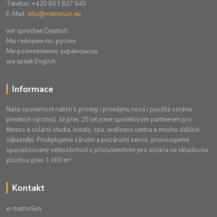
Telefon: +420 603 827 645
E-Mail:
info@matrixsun.eu
wir sprechen Deutsch
Mы говорим по-русски
Ми розмовляємо українською
we speak English
Informace
Naše společnost nabízí k prodeji i pronájmu nová i použitá solária
předních výrobců. Již přes 20 let jsme spolehlivým partnerem pro
fitness a solární studia, hotely, spa, wellness centra a mnoho dalších
zákazníků. Poskytujeme záruční a pozáruční servis, provozujeme
specializovaný velkoobchod s příslušenstvím pro solária se skladovou
plochou přes 1 000 m²
Kontakt
e-matrixSun