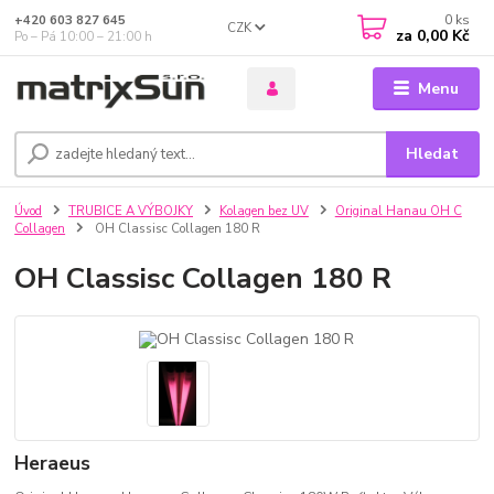
0
ks
+420 603 827 645
CZK
za
0,00 Kč
Po – Pá 10:00 – 21:00 h
Menu
Hledat
Úvod
TRUBICE A VÝBOJKY
Kolagen bez UV
Original Hanau OH C
Collagen
OH Classisc Collagen 180 R
OH Classisc Collagen 180 R
Heraeus