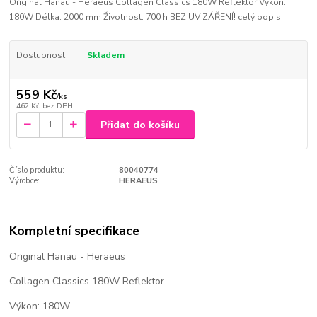
Original Hanau - Heraeus Collagen Classics 180W Reflektor Výkon:
180W Délka: 2000 mm Životnost: 700 h BEZ UV ZÁŘENÍ!
celý popis
Dostupnost
Skladem
559 Kč
/
ks
462 Kč
bez DPH
Přidat do košíku
Číslo produktu:
80040774
Výrobce:
HERAEUS
Kompletní specifikace
Original Hanau - Heraeus
Collagen Classics 180W Reflektor
Výkon: 180W