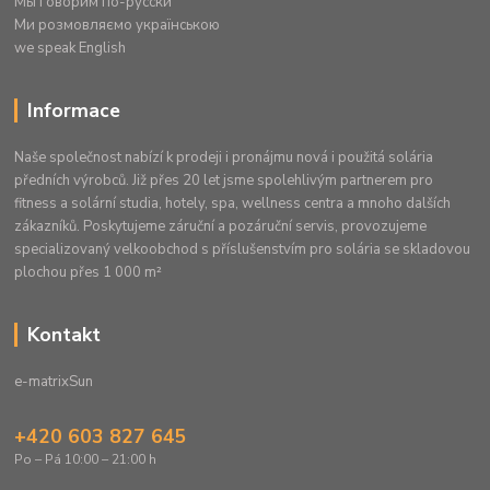
Mы говорим по-русски
Ми розмовляємо українською
we speak English
Informace
Naše společnost nabízí k prodeji i pronájmu nová i použitá solária
předních výrobců. Již přes 20 let jsme spolehlivým partnerem pro
fitness a solární studia, hotely, spa, wellness centra a mnoho dalších
zákazníků. Poskytujeme záruční a pozáruční servis, provozujeme
specializovaný velkoobchod s příslušenstvím pro solária se skladovou
plochou přes 1 000 m²
Kontakt
e-matrixSun
+420 603 827 645
Po – Pá 10:00 – 21:00 h