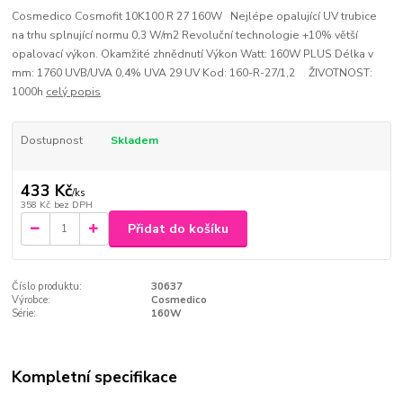
Cosmedico Cosmofit 10K100 R 27 160W Nejlépe opalující UV trubice
na trhu splnující normu 0,3 W/m2 Revoluční technologie +10% větší
opalovací výkon. Okamžité zhnědnutí Výkon Watt: 160W PLUS Délka v
mm: 1760 UVB/UVA 0,4% UVA 29 UV Kod: 160-R-27/1,2 ŽIVOTNOST:
1000h
celý popis
Dostupnost
Skladem
433 Kč
/
ks
358 Kč
bez DPH
Přidat do košíku
Číslo produktu:
30637
Výrobce:
Cosmedico
Série:
160W
Kompletní specifikace