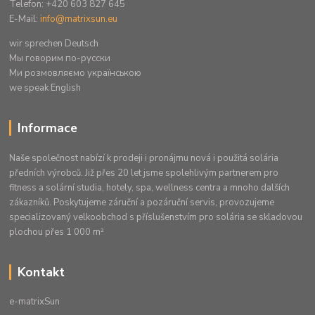
Telefon: +420 603 827 645
E-Mail:
info@matrixsun.eu
wir sprechen Deutsch
Mы говорим по-русски
Ми розмовляємо українською
we speak English
Informace
Naše společnost nabízí k prodeji i pronájmu nová i použitá solária
předních výrobců. Již přes 20 let jsme spolehlivým partnerem pro
fitness a solární studia, hotely, spa, wellness centra a mnoho dalších
zákazníků. Poskytujeme záruční a pozáruční servis, provozujeme
specializovaný velkoobchod s příslušenstvím pro solária se skladovou
plochou přes 1 000 m²
Kontakt
e-matrixSun